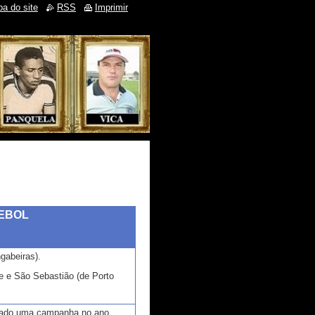
a do site
RSS
Imprimir
EBOL
gabeiras).
 e São Sebastião (de Porto
izado uma campanha no ano