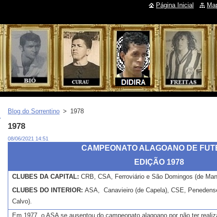
Página Inicial
Map
Blog do Sorrentino
>
1978
1978
08/06/2021 14:51
CAMPEONATO ALAGOANO DE FUT
EDIÇÃO 1978
CLUBES DA CAPITAL:
CRB, CSA, Ferroviário e São Domingos (de Man
CLUBES DO INTERIOR:
ASA, Canavieiro (de Capela), CSE, Penedense
Calvo).
Em 1977, o ASA se ausentou do campeonato alagoano por não ter real