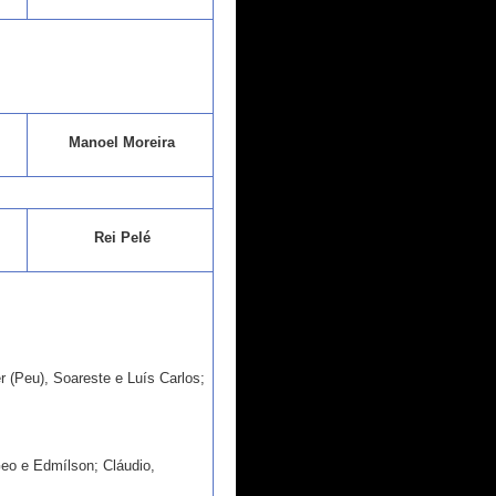
Manoel Moreira
Rei Pelé
r (Peu), Soareste e Luís Carlos;
Geo e Edmílson; Cláudio,