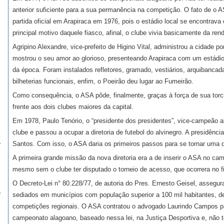
anterior suficiente para a sua permanência na competição. O fato de o 
partida oficial em Arapiraca em 1976, pois o estádio local se encontrava
principal motivo daquele fiasco, afinal, o clube vivia basicamente da rend
Agripino Alexandre, vice-prefeito de Higino Vital, administrou a cidade 
mostrou o seu amor ao glorioso, presenteando Arapiraca com um estádio
da época. Foram instalados refletores, gramado, vestiários, arquibancad
bilheterias funcionais, enfim, o Poeirão deu lugar ao Fumeirão.
Como consequência, o ASA pôde, finalmente, graças à força de sua torci
frente aos dois clubes maiores da capital.
Em 1978, Paulo Tenório, o “presidente dos presidentes”, vice-campeão a
clube e passou a ocupar a diretoria de futebol do alvinegro. A presidênc
Santos. Com isso, o ASA daria os primeiros passos para se tornar uma d
A primeira grande missão da nova diretoria era a de inserir o ASA no ca
mesmo sem o clube ter disputado o torneio de acesso, que ocorrera no f
O Decreto-Lei n° 80.228/77, de autoria do Pres. Ernesto Geisel, assegura
sediados em municípios com população superior a 100 mil habitantes, de
competições regionais. O ASA contratou o advogado Laurindo Campos pa
campeonato alagoano, baseado nessa lei, na Justiça Desportiva e, não t