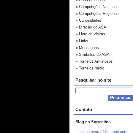
Competições Nacionais
Competições Regionais
Curiosidades
Direção do ASA
Livro de visitas
Links
Mensagens
Símbolos do ASA
Torneios Amistosos
Torneios Início
Pesquisar no site
Contato
Blog do Sorrentino
cleidson
tavares@
hotmail.
com