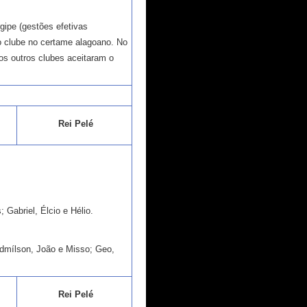
gipe (gestões efetivas
o clube no certame alagoano. No
os outros clubes aceitaram o
Rei Pelé
 Gabriel, Élcio e Hélio.
 Edmílson, João e Misso; Geo,
Rei Pelé