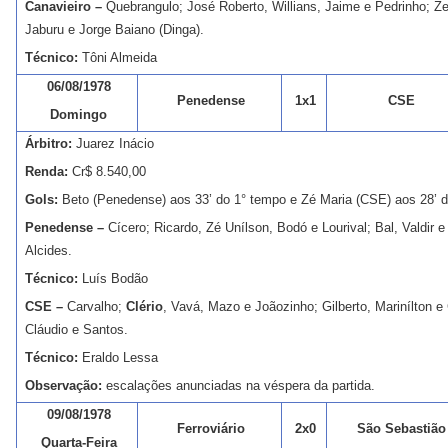
Canavieiro –
Quebrangulo; José Roberto, Willians, Jaime e Pedrinho; Z
Jaburu e Jorge Baiano (Dinga).
Técnico:
Tôni Almeida
06/08/1978
Penedense
1x1
CSE
Domingo
Árbitro:
Juarez Inácio
Renda:
Cr$ 8.540,00
Gols:
Beto (Penedense) aos 33’ do 1° tempo e Zé Maria (CSE) aos 28’ d
Penedense –
Cícero; Ricardo, Zé Unílson, Bodó e Lourival; Bal, Valdir e
Alcides.
Técnico:
Luís Bodão
CSE –
Carvalho;
Clério
, Vavá, Mazo e Joãozinho; Gilberto, Marinílton e 
Cláudio e Santos.
Técnico:
Eraldo Lessa
Observação:
escalações anunciadas na véspera da partida.
09/08/1978
Ferroviário
2x0
São Sebastião
Quarta-Feira