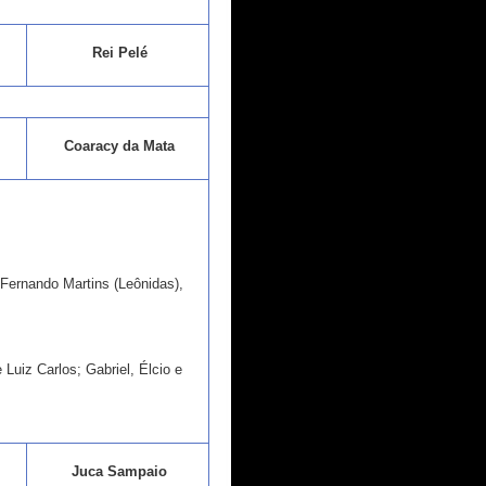
Rei Pelé
Coaracy da Mata
 Fernando Martins (Leônidas),
 Luiz Carlos; Gabriel, Élcio e
Juca Sampaio