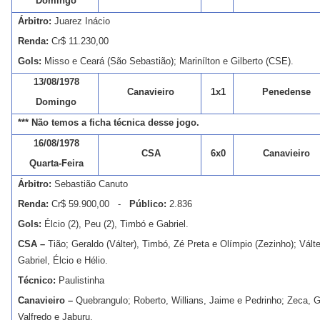
Domingo
Árbitro:
Juarez Inácio
Renda:
Cr$ 11.230,00
Gols:
Misso e Ceará (São Sebastião); Marinílton e Gilberto (CSE).
13/08/1978
Canavieiro
1x1
Penedense
Domingo
*** Não temos a ficha técnica desse jogo.
16/08/1978
CSA
6x0
Canavieiro
Quarta-Feira
Árbitro:
Sebastião Canuto
Renda:
Cr$ 59.900,00 -
Público:
2.836
Gols:
Élcio (2), Peu (2), Timbó e Gabriel.
CSA –
Tião; Geraldo (Válter), Timbó, Zé Preta e Olímpio (Zezinho); Válte
Gabriel, Élcio e Hélio.
Técnico:
Paulistinha
Canavieiro –
Quebrangulo; Roberto, Willians, Jaime e Pedrinho; Zeca, 
Valfredo e Jaburu.