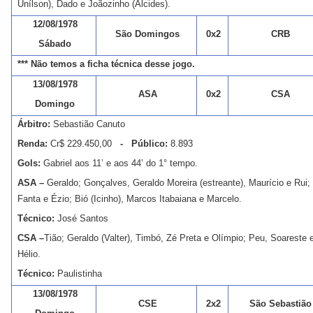
Unílson), Dado e Joãozinho (Alcides).
12/08/1978
São Domingos
0x2
CRB
Sábado
*** Não temos a ficha técnica desse jogo.
13/08/1978
ASA
0x2
CSA
Domingo
Árbitro:
Sebastião Canuto
Renda:
Cr$ 229.450,00
- Público:
8.893
Gols:
Gabriel aos 11’ e aos 44’ do 1° tempo.
ASA –
Geraldo; Gonçalves, Geraldo Moreira (estreante), Maurício e Rui;
Fanta e Ézio; Bió (Icinho), Marcos Itabaiana e Marcelo.
Técnico:
José Santos
CSA –
Tião; Geraldo (Valter), Timbó, Zé Preta e Olímpio; Peu, Soareste e
Hélio.
Técnico:
Paulistinha
13/08/1978
CSE
2x2
São Sebastião