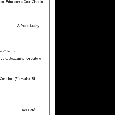
eca, Edmilson e Geo; Cláudio,
Alfredo Leahy
o 2° tempo.
 Beto; Joãozinho, Gilberto e
Carlinhos (Zé Maria); Bil,
Rei Pelé