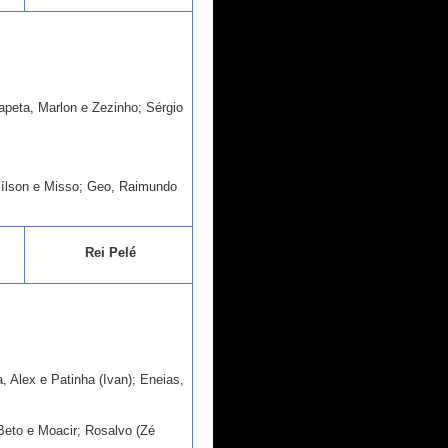
peta, Marlon e Zezinho; Sérgio
mílson e Misso; Geo, Raimundo
Rei Pelé
, Alex e Patinha (Ivan); Eneias,
 Beto e Moacir; Rosalvo (Zé