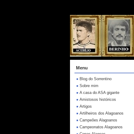
Menu
Blog do Sorrentino
Sobre mim
A casa do ASA gigante
Amistosos históricos
Artigos
Artilheiros dos Alagoanos
Campeões Alagoanos
Campeonatos Alagoanos
Copas Alagoas