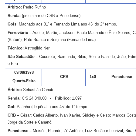
Árbitro:
Pedro Rufino
Renda:
(preliminar de CRB x Penedense).
Gols:
Machado aos 31’ e Fernando Lima aos 43’ do 2° tempo.
Ferroviário –
Adolfo; Marão, Jackson, Paulo Machado e Ênio Soares; Ca
(Batoré), Rato Branco e Serginho (Fernando Lima).
Técnico:
Astrogildo Neri
São Sebastião –
Cocorote; Raimundo, Bibiu, Sôni e Ivanildo; João, Ed
e Bira.
09/08/1978
CRB
1x0
Penedense
Quarta-Feira
Árbitro:
Sebastião Canuto
Renda:
Cr$ 24.340,00
- Público:
1.097
Gol:
Patinha (de pênalti) aos 45’ do 1° tempo.
CRB –
César; Carlos Alberto, Ivan Xavier, Sidcley e Celso; Marcos Costa
Jorge da Sorte e Cananô.
Penedense –
Moisés; Ricardo, Zé Antônio, Luiz Bodão e Lourival; Bira,