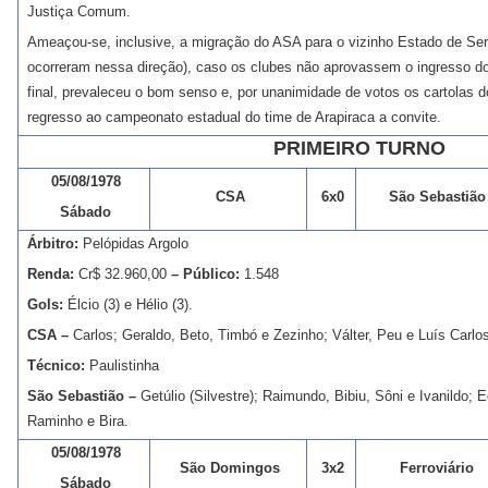
Justiça Comum.
Ameaçou-se, inclusive, a migração do ASA para o vizinho Estado de Ser
ocorreram nessa direção), caso os clubes não aprovassem o ingresso d
final, prevaleceu o bom senso e, por unanimidade de votos os cartolas d
regresso ao campeonato estadual do time de Arapiraca a convite.
PRIMEIRO TURNO
05/08/1978
CSA
6x0
São Sebastião
Sábado
Árbitro:
Pelópidas Argolo
Renda:
Cr$ 32.960,00
– Público:
1.548
Gols:
Élcio (3) e Hélio (3).
CSA –
Carlos; Geraldo, Beto, Timbó e Zezinho; Válter, Peu e Luís Carlos;
Técnico:
Paulistinha
São Sebastião –
Getúlio (Silvestre); Raimundo, Bibiu, Sôni e Ivanildo;
Raminho e Bira.
05/08/1978
São Domingos
3x2
Ferroviário
Sábado