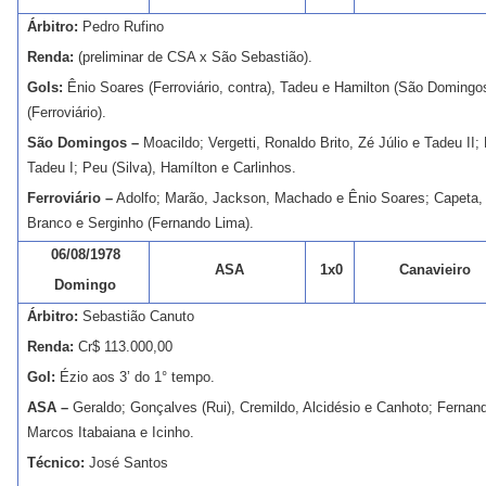
Árbitro:
Pedro Rufino
Renda:
(preliminar de CSA x São Sebastião).
Gols:
Ênio Soares (Ferroviário, contra), Tadeu e Hamilton (São Domingo
(Ferroviário).
São Domingos –
Moacildo; Vergetti, Ronaldo Brito, Zé Júlio e Tadeu II; 
Tadeu I; Peu (Silva), Hamílton e Carlinhos.
Ferroviário –
Adolfo; Marão, Jackson, Machado e Ênio Soares; Capeta, 
Branco e Serginho (Fernando Lima).
06/08/1978
ASA
1x0
Canavieiro
Domingo
Árbitro:
Sebastião Canuto
Renda:
Cr$ 113.000,00
Gol:
Ézio aos 3’ do 1° tempo.
ASA –
Geraldo; Gonçalves (Rui), Cremildo, Alcidésio e Canhoto; Fernand
Marcos Itabaiana e Icinho.
Técnico:
José Santos