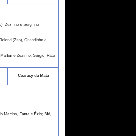
s); Zezinho e Serginho
Roland (Zito), Orlandinho e
Marlon e Zezinho; Sérgio, Rato
Coaracy da Mata
o Martins, Fanta e Ézio; Bió,