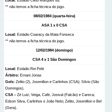
Local:
Estádio Cleto Marques luz
** não temos a ficha técnica do jogo.
08/02/1984 (quarta-feira)
ASA 1 x 0 CSA
Local:
Estádio Coaracy da Mata Fonseca
** não temos a ficha técnica do jogo.
12/02/1984 (domingo)
CSA 4 x 1 São Domingos
Local:
Estádio Rei Pelé
Árbitro:
Ernani Jonas
Gols:
Zelito (2), Josenilton e Carlinhos (CSA); Sílvio (São
Domingos).
CSA –
Zé Luiz; Veiga, Café, Josival (Falcão) e Careca;
Edson Silva, Carlinhos e João Neto; Zelito, Josenilton e Bel
(Gera).