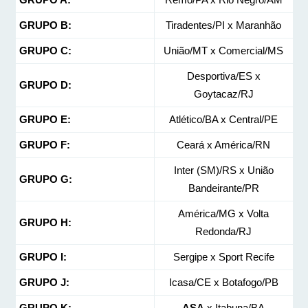
GRUPO B:
Tiradentes/PI x Maranhão
GRUPO C:
União/MT x Comercial/MS
Desportiva/ES x
GRUPO D:
Goytacaz/RJ
GRUPO E:
Atlético/BA x Central/PE
GRUPO F:
Ceará x América/RN
Inter (SM)/RS x União
GRUPO G:
Bandeirante/PR
América/MG x Volta
GRUPO H:
Redonda/RJ
GRUPO I:
Sergipe x Sport Recife
GRUPO J:
Icasa/CE x Botafogo/PB
GRUPO K:
ASA
x Itabuna/BA