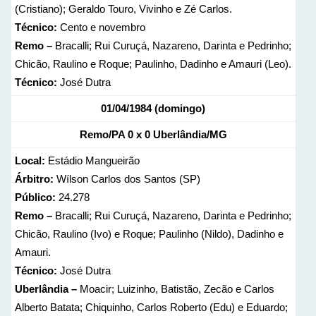
(Cristiano); Geraldo Touro, Vivinho e Zé Carlos.
Técnico:
Cento e novembro
Remo –
Bracalli; Rui Curuçá, Nazareno, Darinta e Pedrinho;
Chicão, Raulino e Roque; Paulinho, Dadinho e Amauri (Leo).
Técnico:
José Dutra
01/04/1984 (domingo)
Remo/PA 0 x 0 Uberlândia/MG
Local:
Estádio Mangueirão
Árbitro:
Wílson Carlos dos Santos (SP)
Público:
24.278
Remo –
Bracalli; Rui Curuçá, Nazareno, Darinta e Pedrinho;
Chicão, Raulino (Ivo) e Roque; Paulinho (Nildo), Dadinho e
Amauri.
Técnico:
José Dutra
Uberlândia –
Moacir; Luizinho, Batistão, Zecão e Carlos
Alberto Batata; Chiquinho, Carlos Roberto (Edu) e Eduardo;