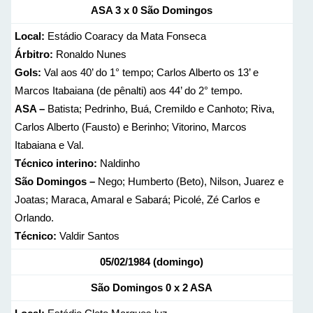
ASA 3 x 0 São Domingos
Local:
Estádio Coaracy da Mata Fonseca
Árbitro:
Ronaldo Nunes
Gols:
Val aos 40’ do 1° tempo; Carlos Alberto os 13’ e
Marcos Itabaiana (de pênalti) aos 44’ do 2° tempo.
ASA –
Batista; Pedrinho, Buá, Cremildo e Canhoto; Riva,
Carlos Alberto (Fausto) e Berinho; Vitorino, Marcos
Itabaiana e Val.
Técnico interino:
Naldinho
São Domingos –
Nego; Humberto (Beto), Nilson, Juarez e
Joatas; Maraca, Amaral e Sabará; Picolé, Zé Carlos e
Orlando.
Técnico:
Valdir Santos
05/02/1984 (domingo)
São Domingos 0 x 2 ASA