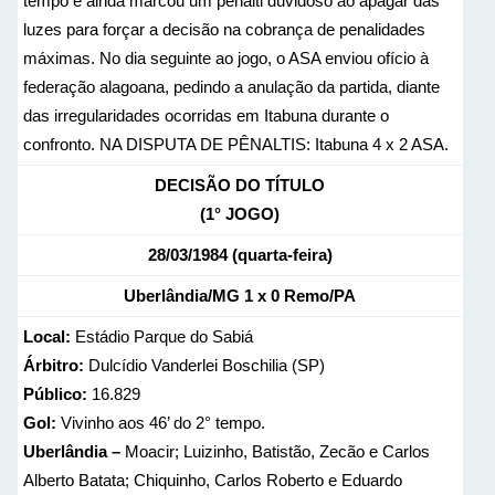
tempo e ainda marcou um pênalti duvidoso ao apagar das
luzes para forçar a decisão na cobrança de penalidades
máximas. No dia seguinte ao jogo, o ASA enviou ofício à
federação alagoana, pedindo a anulação da partida, diante
das irregularidades ocorridas em Itabuna durante o
confronto. NA DISPUTA DE PÊNALTIS: Itabuna 4 x 2 ASA.
DECISÃO DO TÍTULO
(1° JOGO)
28/03/1984 (quarta-feira)
Uberlândia/MG 1 x 0 Remo/PA
Local:
Estádio Parque do Sabiá
Árbitro:
Dulcídio Vanderlei Boschilia (SP)
Público:
16.829
Gol:
Vivinho aos 46’ do 2° tempo.
Uberlândia –
Moacir; Luizinho, Batistão, Zecão e Carlos
Alberto Batata; Chiquinho, Carlos Roberto e Eduardo