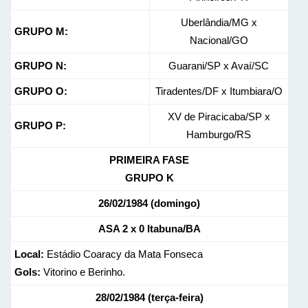
Uberlândia/MG x
GRUPO M:
Nacional/GO
GRUPO N:
Guarani/SP x Avaí/SC
GRUPO O:
Tiradentes/DF x Itumbiara/O
XV de Piracicaba/SP x
GRUPO P:
Hamburgo/RS
PRIMEIRA FASE
GRUPO K
26/02/1984 (domingo)
ASA 2 x 0 Itabuna/BA
Local:
Estádio Coaracy da Mata Fonseca
Gols:
Vitorino e Berinho.
28/02/1984 (terça-feira)