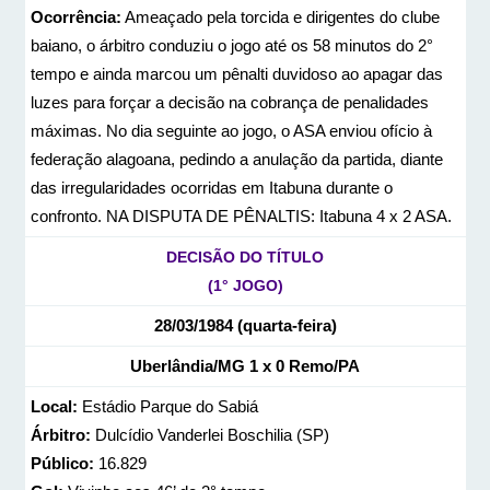
Ocorrência:
Ameaçado pela torcida e dirigentes do clube
baiano, o árbitro conduziu o jogo até os 58 minutos do 2°
tempo e ainda marcou um pênalti duvidoso ao apagar das
luzes para forçar a decisão na cobrança de penalidades
máximas. No dia seguinte ao jogo, o ASA enviou ofício à
federação alagoana, pedindo a anulação da partida, diante
das irregularidades ocorridas em Itabuna durante o
confronto. NA DISPUTA DE PÊNALTIS: Itabuna 4 x 2 ASA.
DECISÃO DO TÍTULO
(1° JOGO)
28/03/1984 (quarta-feira)
Uberlândia/MG 1 x 0 Remo/PA
Local:
Estádio Parque do Sabiá
Árbitro:
Dulcídio Vanderlei Boschilia (SP)
Público:
16.829