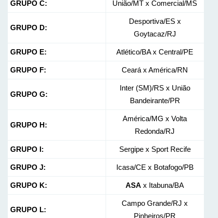
GRUPO C:
União/MT x Comercial/MS
Desportiva/ES x
GRUPO D:
Goytacaz/RJ
GRUPO E:
Atlético/BA x Central/PE
GRUPO F:
Ceará x América/RN
Inter (SM)/RS x União
GRUPO G:
Bandeirante/PR
América/MG x Volta
GRUPO H:
Redonda/RJ
GRUPO I:
Sergipe x Sport Recife
GRUPO J:
Icasa/CE x Botafogo/PB
GRUPO K:
ASA
x Itabuna/BA
Campo Grande/RJ x
GRUPO L:
Pinheiros/PR