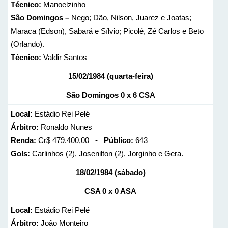
Técnico:
Manoelzinho
São Domingos –
Nego; Dão, Nilson, Juarez e Joatas;
Maraca (Edson), Sabará e Sílvio; Picolé, Zé Carlos e Beto
(Orlando).
Técnico:
Valdir Santos
15/02/1984 (quarta-feira)
São Domingos 0 x 6 CSA
Local:
Estádio Rei Pelé
Árbitro:
Ronaldo Nunes
Renda:
Cr$ 479.400,00
- Público:
643
Gols:
Carlinhos (2), Josenilton (2), Jorginho e Gera.
18/02/1984 (sábado)
CSA 0 x 0 ASA
Local:
Estádio Rei Pelé
Árbitro:
João Monteiro