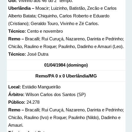
Gol:
Vivinho aos 46’ do 2° tempo.
Uberlândia –
Moacir; Luizinho, Batistão, Zecão e Carlos
Alberto Batata; Chiquinho, Carlos Roberto e Eduardo
(Cristiano); Geraldo Touro, Vivinho e Zé Carlos.
Técnico:
Cento e novembro
Remo –
Bracalli; Rui Curuçá, Nazareno, Darinta e Pedrinho;
Chicão, Raulino e Roque; Paulinho, Dadinho e Amauri (Leo).
Técnico:
José Dutra
01/04/1984 (domingo)
Remo/PA 0 x 0 Uberlândia/MG
Local:
Estádio Mangueirão
Árbitro:
Wílson Carlos dos Santos (SP)
Público:
24.278
Remo –
Bracalli; Rui Curuçá, Nazareno, Darinta e Pedrinho;
Chicão, Raulino (Ivo) e Roque; Paulinho (Nildo), Dadinho e
Amauri.