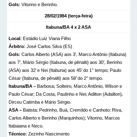
Gols:
Vitorino e Berinho.
28/02/1984 (terça-feira)
Itabuna/BA 4 x 2 ASA
Local:
Estádio Luiz Viana Filho
Árbitro:
José Carlos Silva (ES)
Gols:
Carlos Alberto (ASA) aos 3’, Marco Antônio (Itabuna)
aos 7’, Mário Sérgio (Itabuna, de pênalti) aos 30’, Berinho
(ASA) aos 32’ e Nei (Itabuna) aos 45’ do 1° tempo; Paulo
César (Itabuna, de pênalti) aos 58’ do 2° tempo.
Itabuna/BA –
Barbosa; Solteiro, Marco Antônio, Wilson e
Paulo César; Da Costa, Paulinho e Nei; Adilton (Adailton),
Dirceu Catimba e Mário Sérgio.
ASA –
Batista; Pedrinho, Buá, Cremildo e Canhoto; Riva,
Carlos Alberto e Berinho (Marquinhos); Vitorino, Marcos
Itabaiana e Neco.
Técnico:
Zezinho Nascimento