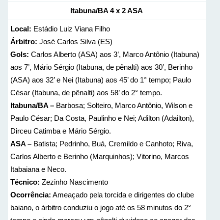
Itabuna/BA 4 x 2 ASA
Local:
Estádio Luiz Viana Filho
Árbitro:
José Carlos Silva (ES)
Gols:
Carlos Alberto (ASA) aos 3’, Marco Antônio (Itabuna)
aos 7’, Mário Sérgio (Itabuna, de pênalti) aos 30’, Berinho
(ASA) aos 32’ e Nei (Itabuna) aos 45’ do 1° tempo; Paulo
César (Itabuna, de pênalti) aos 58’ do 2° tempo.
Itabuna/BA –
Barbosa; Solteiro, Marco Antônio, Wilson e
Paulo César; Da Costa, Paulinho e Nei; Adilton (Adailton),
Dirceu Catimba e Mário Sérgio.
ASA –
Batista; Pedrinho, Buá, Cremildo e Canhoto; Riva,
Carlos Alberto e Berinho (Marquinhos); Vitorino, Marcos
Itabaiana e Neco.
Técnico:
Zezinho Nascimento
Ocorrência:
Ameaçado pela torcida e dirigentes do clube
baiano, o árbitro conduziu o jogo até os 58 minutos do 2°