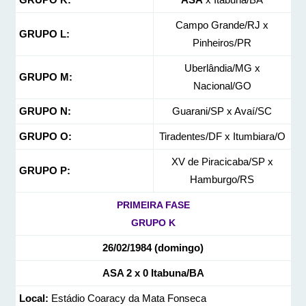
Campo Grande/RJ x
GRUPO L:
Pinheiros/PR
Uberlândia/MG x
GRUPO M:
Nacional/GO
GRUPO N:
Guarani/SP x Avaí/SC
GRUPO O:
Tiradentes/DF x Itumbiara/O
XV de Piracicaba/SP x
GRUPO P:
Hamburgo/RS
PRIMEIRA FASE
GRUPO K
26/02/1984 (domingo)
ASA 2 x 0 Itabuna/BA
Local:
Estádio Coaracy da Mata Fonseca