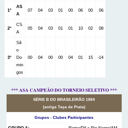
AS
1°
07
04
03
01
00
06
00
06
A
CS
2°
05
04
03
01
01
10
02
08
A
Sã
o
3°
Do
00
04
00
00
04
01
15
-14
min
gos
*** ASA CAMPEÃO DO TORNEIO SELETIVO ***
SÉRIE B DO BRASILEIRÃO 1984
(antiga Taça de Prata)
Grupos - Clubes Participantes
GRUPO A:
Remo/PA x Rio Negro/AM