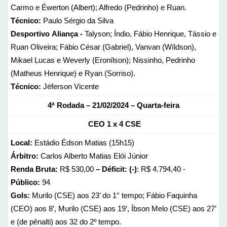
Carmo e Éwerton (Albert); Alfredo (Pedrinho) e Ruan.
Técnico:
Paulo Sérgio da Silva
Desportivo
Aliança -
Talyson; Índio, Fábio Henrique, Tássio e
Ruan Oliveira; Fábio César (Gabriel), Vanvan (Wíldson),
Mikael Lucas e Weverly (Eronílson); Nissinho, Pedrinho
(Matheus Henrique) e Ryan (Sorriso).
Técnico:
Jéferson Vicente
4ª Rodada – 21/02/2024 – Quarta-feira
CEO 1 x 4 CSE
Local:
Estádio Édson Matias (15h15)
Árbitro:
Carlos Alberto Matias Elói Júnior
Renda Bruta:
R$ 530,00
– Déficit: (-)
: R$ 4.794,40 -
Público:
94
Gols:
Murilo (CSE) aos 23’ do 1° tempo; Fábio Faquinha
(CEO) aos 8’, Murilo (CSE) aos 19’, Íbson Melo (CSE) aos 27’
e (de pênalti) aos 32 do 2º tempo.