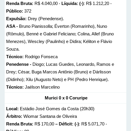
Renda Bruta:
R$ 4.040,00 -
Líquida: (-)
: R$ 1.212,20 -
Público:
372
Expulsão:
Drey (Penedense).
ASA -
Bruno Pianissolla; Éverton (Romarinho), Nuno
(Rômulo), Benné e Gabriel Feliciano; Colina, Allef (Bruno
Menezes), Wescley (Paulinho) e Didira; Kéliton e Flávio
Souza.
Técnico:
Rodrigo Fonseca
Penedense -
Diogo; Lucas Guedes, Leonardo, Ramos e
Drey; César, Buga Marcos Antônio (Bruno) e Dárlisson
(Didinho); Xilu (Augusto Neto) e PH (Pedro Henrique).
Técnico:
Jaélson Marcelino
Murici 0 x 0 Coruripe
Local:
Estádio José Gomes da Costa (20h30)
Árbitro:
Wiomar Santana de Oliveira
Renda Bruta:
R$ 170,00
– Déficit: (-)
: R$ 5.071,70 -