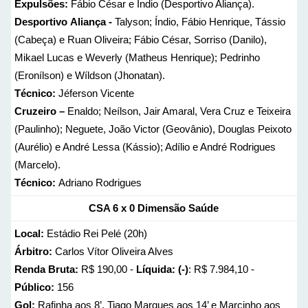
Expulsões:
Fábio César e Índio (Desportivo Aliança).
Desportivo
Aliança -
Talyson; Índio, Fábio Henrique, Tássio
(Cabeça) e Ruan Oliveira; Fábio César, Sorriso (Danilo),
Mikael Lucas e Weverly (Matheus Henrique); Pedrinho
(Eronílson) e Wíldson (Jhonatan).
Técnico:
Jéferson Vicente
Cruzeiro –
Enaldo; Neílson, Jair Amaral, Vera Cruz e Teixeira
(Paulinho); Neguete, João Victor (Geovânio), Douglas Peixoto
(Aurélio) e André Lessa (Kássio); Adílio e André Rodrigues
(Marcelo).
Técnico:
Adriano Rodrigues
CSA 6 x 0 Dimensão Saúde
Local:
Estádio Rei Pelé (20h)
Árbitro:
Carlos Vítor Oliveira Alves
Renda Bruta:
R$ 190,00 -
Líquida: (-)
: R$ 7.984,10 -
Público:
156
Gol:
Rafinha aos 8’, Tiago Marques aos 14’ e Marcinho aos