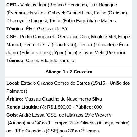
CEO -
Vinícius; Ígor (Brenno / Henrique), Luiz Henrique
(Éverton), Harylan e Gabryel; Gabriel Lima, Felipe (Clebson),
Dhannyell e Luquesi; Tonho (Fábio Faquinha) e Mateus.
Técnico:
Élvis Gustavo de Sá
CSE -
Pedro Campanelli; Geovânio, Caio, Murilo e Mel; Felipe
Manoel, Pedro Talisca (Claudevan), Tênner (Trindade) e Érico
Júnior (Edinho Correa); Ygor (Índio) e Íbson Melo (Petrúcio).
Técnico:
Carlos Eduardo Parreira
Aliança 1 x 3 Cruzeiro
Local:
Estádio Orlando Gomes de Barros (15h15 – União dos
Palmares)
Árbitro:
Massau Claudino do Nascimento Silva
Renda Líquida: (-)
: R$ 1.800,00 -
Público:
000
Gols:
André Lessa (CSE, de falta) aos 19’ e Weverly
(Aliança) aos 34’ do 1° tempo; Ruan Oliveira (Aliança, contra)
aos 18’ e Geovânio (CSE) aos 33’ do 2º tempo.