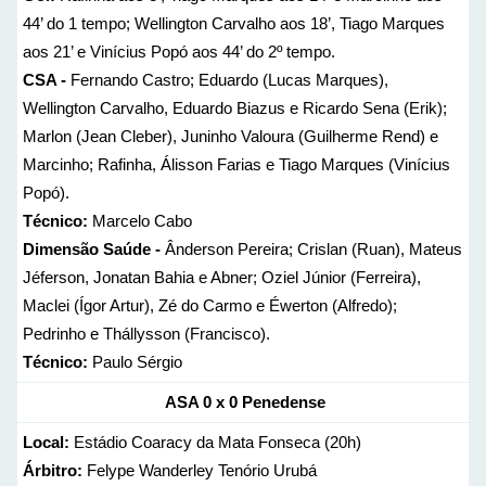
44’ do 1 tempo; Wellington Carvalho aos 18’, Tiago Marques
aos 21’ e Vinícius Popó aos 44’ do 2º tempo.
CSA -
Fernando Castro; Eduardo (Lucas Marques),
Wellington Carvalho, Eduardo Biazus e Ricardo Sena (Erik);
Marlon (Jean Cleber), Juninho Valoura (Guilherme Rend) e
Marcinho; Rafinha, Álisson Farias e Tiago Marques (Vinícius
Popó).
Técnico:
Marcelo Cabo
Dimensão Saúde -
Ânderson Pereira; Crislan (Ruan), Mateus
Jéferson, Jonatan Bahia e Abner; Oziel Júnior (Ferreira),
Maclei (Ígor Artur), Zé do Carmo e Éwerton (Alfredo);
Pedrinho e Thállysson (Francisco).
Técnico:
Paulo Sérgio
ASA 0 x 0 Penedense
Local:
Estádio Coaracy da Mata Fonseca (20h)
Árbitro:
Felype Wanderley Tenório Urubá