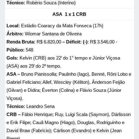
Técnico:
Robério Souza (Interino)
ASA 1 x 1 CRB
Local:
Estádio Coaracy da Mata Fonseca (17h)
Árbitro:
Wiomar Santana de Oliveira
Renda Bruta:
R$ 6.820,00
– Déficit: (-)
: R$ 3.546,00 -
Público:
548
Gols:
Kelvin (CRB) aos 22’ do 1° tempo e Júnior Viçosa
(ASA) aos 29’ do 2º tempo.
ASA –
Bruno Pianissolla; Paulinho (Iago), Benné, Rôni Lobo e
Gabriel Feliciano; Allef, Wescley (Kéliton), Ânderson Feijão
(Gilvan) e Didira; Éverton (Colina) e Flávio Souza (Júnior
Viçosa).
Técnico:
Leandro Sena
CRB –
Fábio Henrique; Ruy, Luigi Scala (Saymon), Dárlisson
e Erik Filipe; Cauã Magno (Hiago), Douglas, Rodriguinho e
David Braw (Fabrício); Cárlison (Evandro) e Kelvin (Jean
Pierre).