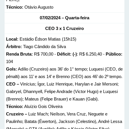
Técnico:
Otávio Augusto
07/02/2024 – Quarta-feira
CEO 3 x 1 Cruzeiro
Local:
Estádio Édson Matias (15h15)
Árbitro:
Tiago Cândido da Silva
Renda Bruta:
R$ 700,00 -
Déficit: (-)
: R$ 6.250,40 -
Público:
104
Gols:
Adílio (Cruzeiro) aos 36’ do 1° tempo; Luquesi (CEO, de
pênalti) aos 11’ e aos 14’ e Brenno (CEO) aos 46’ do 2º tempo.
CEO –
Vinícius; Ígor, Luiz Henrique, Harylan e Jair Mersoni;
Gabryel, Dhannyell, Felipe Andrade (Victor Hugo) e Luquesi
(Brenno); Mateus (Felipe Brauer) e Kauan (Gabi).
Técnico:
Aluízio Gois Oliveira
Cruzeiro –
Luiz Mach; Neílson, Vera Cruz, Neguete e
Paulinho; Batata (Éwerton), Jackson (Celestino), André Lessa
(Marcelo) e GTA (Aurélio); Adílio e Kássio (Victor Silva).