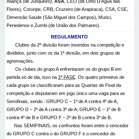
Aliança (de Junqueiro),
ASA
, CEO (de Olho D’Água das
Flores), Coruripe, CRB, Cruzeiro (de Arapiraca), CSA, CSE,
Dimensão Saúde (São Miguel dos Campos), Murici,
Penedense e Zumbi (de União dos Palmares).
REGULAMENTO
Clubes da 2ª divisão foram inseridos na competição e
divididos, junto com os da 1ª divisão, em dois grupos de
agremiações.
Os clubes do grupo A enfrentaram os do grupo B em
partida só de ida, isso na
1ª FASE
. Os quatro primeiros de
cada grupo se classificaram para as Quartas de Final da
competição e disputaram em jogo único uma vaga para as
Semifinais, sendo : GRUPO C – 1º de A contra 4º de A;
GRUPO D – 2º de A contra 3º de A; GRUPO E – 1º de B
contra 4º de B e GRUPO F – 2º de B contra 3º de B.
Nas SEMIFINAIS, os confrontos foram entre o vencedor
do GRUPO C contra o do GRUPO F e o vencedor do