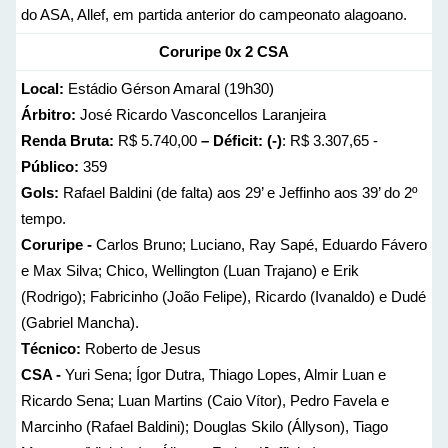
do ASA, Allef, em partida anterior do campeonato alagoano.
Coruripe 0x 2 CSA
Local:
Estádio Gérson Amaral (19h30)
Árbitro:
José Ricardo Vasconcellos Laranjeira
Renda Bruta:
R$ 5.740,00
– Déficit: (-)
: R$ 3.307,65 -
Público:
359
Gols:
Rafael Baldini (de falta) aos 29’ e Jeffinho aos 39’ do 2º
tempo.
Coruripe -
Carlos Bruno; Luciano, Ray Sapé, Eduardo Fávero
e Max Silva; Chico, Wellington (Luan Trajano) e Erik
(Rodrigo); Fabricinho (João Felipe), Ricardo (Ivanaldo) e Dudé
(Gabriel Mancha).
Técnico:
Roberto de Jesus
CSA -
Yuri Sena; Ígor Dutra, Thiago Lopes, Almir Luan e
Ricardo Sena; Luan Martins (Caio Vítor), Pedro Favela e
Marcinho (Rafael Baldini); Douglas Skilo (Állyson), Tiago