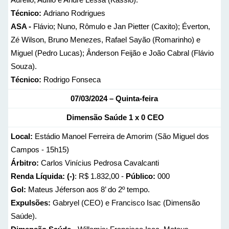
Técnico:
Adriano Rodrigues
ASA -
Flávio; Nuno, Rômulo e Jan Pietter (Caxito); Éverton,
Zé Wilson, Bruno Menezes, Rafael Sayão (Romarinho) e
Miguel (Pedro Lucas); Ânderson Feijão e João Cabral (Flávio
Souza).
Técnico:
Rodrigo Fonseca
07/03/2024 – Quinta-feira
Dimensão Saúde 1 x 0 CEO
Local:
Estádio Manoel Ferreira de Amorim (São Miguel dos
Campos - 15h15)
Árbitro:
Carlos Vinícius Pedrosa Cavalcanti
Renda Líquida: (-)
: R$ 1.832,00 -
Público:
000
Gol:
Mateus Jéferson aos 8’ do 2º tempo.
Expulsões:
Gabryel (CEO) e Francisco Isac (Dimensão
Saúde).