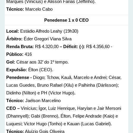
Marques (Vinicius) e Álisson Farias (Jeffinho).
Técnico:
Marcelo Cabo
Penedense 1 x 0 CEO
Local:
Estádio Alfredo Leahy (19h30)
Árbitro:
Éder Gregori Viana Silva
Renda Bruta:
R$ 4.320,00
– Déficit: (-)
: R$ 4.356,60 -
Público:
416
Gol:
César aos 32’ do 1º tempo.
Expulsão:
Élton (CEO).
Penedense -
Diogo; Tchow, Kauã, Marcelo e Andrei; César,
Lucas Guedes, Bruno Rafael (Xilu) e Palhinha (Dárlisson);
Didinho (Nílton) e PH (Victor Hugo)
.
Técnico:
Jaélson Marcelino
CEO –
Vinícius; Ígor, Luiz Henrique, Harylan e Jair Mersoni
(Dhannyell); Gabi (Brenno), Élton, Felipe Andrade (Kaio) e
Luquesi; Victor Hugo (Tonho) e Kauan (Lucas Gabriel).
Técnico:
Aluízio Gois Oliveira