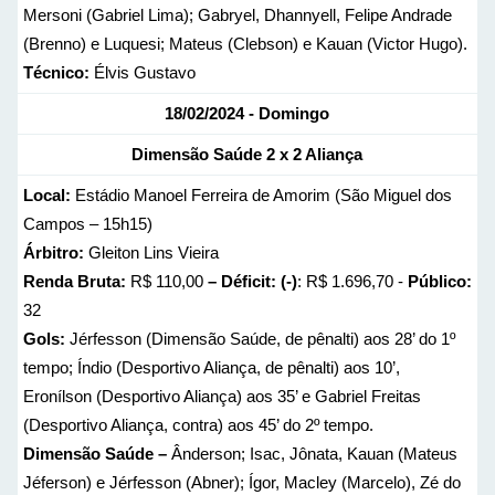
Mersoni (Gabriel Lima); Gabryel, Dhannyell, Felipe Andrade
(Brenno) e Luquesi; Mateus (Clebson) e Kauan (Victor Hugo).
Técnico:
Élvis Gustavo
18/02/2024 - Domingo
Dimensão Saúde 2 x 2 Aliança
Local:
Estádio Manoel Ferreira de Amorim (São Miguel dos
Campos – 15h15)
Árbitro:
Gleiton Lins Vieira
Renda Bruta:
R$ 110,00
– Déficit: (-)
: R$ 1.696,70 -
Público:
32
Gols:
Jérfesson (Dimensão Saúde, de pênalti) aos 28’ do 1º
tempo; Índio (Desportivo Aliança, de pênalti) aos 10’,
Eronílson (Desportivo Aliança) aos 35’ e Gabriel Freitas
(Desportivo Aliança, contra) aos 45’ do 2º tempo.
Dimensão Saúde –
Ânderson; Isac, Jônata, Kauan (Mateus
Jéferson) e Jérfesson (Abner); Ígor, Macley (Marcelo), Zé do