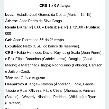
CRB 1 x 0 Aliança
Local:
Estádio José Gomes da Costa (Murici - 15h15)
Árbitro:
Joao Pedro da Silva Braga
Renda Bruta:
R$ 0,00
– Déficit: (-)
: R$ 1.715,00 -
Público:
000
Gol:
Jean Pierre aos 56’ do 2º tempo.
Expulsão:
Netto (CSE, do banco de reservas).
CRB –
Fábio Henrique; David, Ruy, Luigi Scala (Jean Pierre)
e Erik Filipe; Baranhas (Gabriel Lessa), Douglas (Cauã
Magno) e Maranhão (Hiago); Rodriguinho (Fabrício), Carlison
e Jaílson Cauã.
Técnico:
Otávio Augusto
Desportivo
Aliança -
Talyson (Ânderson); Índio, Gabriel,
Tássio e Ruan Oliveira; Fábio César (Jhonatan), Vanvan
(Baiano) e Weverly; Nissinho, Pedrinho (Wíldson) e Ryan
(Erivélton).