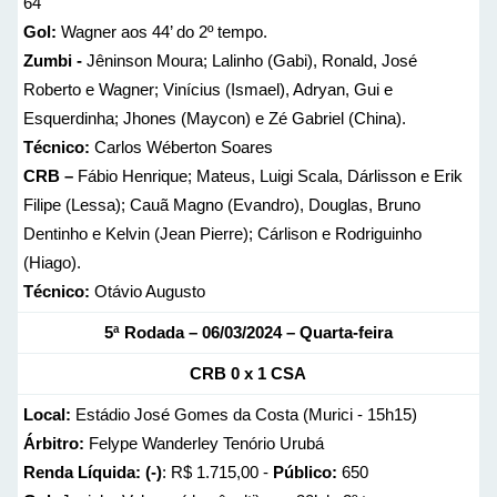
64
Gol:
Wagner aos 44’ do 2º tempo.
Zumbi -
Jêninson Moura; Lalinho (Gabi), Ronald, José
Roberto e Wagner; Vinícius (Ismael), Adryan, Gui e
Esquerdinha; Jhones (Maycon) e Zé Gabriel (China).
Técnico:
Carlos Wéberton Soares
CRB –
Fábio Henrique; Mateus, Luigi Scala, Dárlisson e Erik
Filipe (Lessa); Cauã Magno (Evandro), Douglas, Bruno
Dentinho e Kelvin (Jean Pierre); Cárlison e Rodriguinho
(Hiago).
Técnico:
Otávio Augusto
5ª Rodada – 06/03/2024 – Quarta-feira
CRB 0 x 1 CSA
Local:
Estádio José Gomes da Costa (Murici - 15h15)
Árbitro:
Felype Wanderley Tenório Urubá
Renda Líquida: (-)
: R$ 1.715,00 -
Público:
650