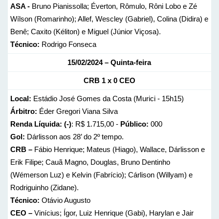
ASA -
Bruno Pianissolla; Éverton, Rômulo, Rôni Lobo e Zé
Wílson (Romarinho); Allef, Wescley (Gabriel), Colina (Didira) e
Benê; Caxito (Kéliton) e Miguel (Júnior Viçosa).
Técnico:
Rodrigo Fonseca
15/02/2024 – Quinta-feira
CRB 1 x 0 CEO
Local:
Estádio José Gomes da Costa (Murici - 15h15)
Árbitro:
Éder Gregori Viana Silva
Renda Líquida: (-)
: R$ 1.715,00 -
Público:
000
Gol:
Dárlisson aos 28’ do 2º tempo.
CRB –
Fábio Henrique; Mateus (Hiago), Wallace, Dárlisson e
Erik Filipe; Cauã Magno, Douglas, Bruno Dentinho
(Wémerson Luz) e Kelvin (Fabrício); Cárlison (Willyam) e
Rodriguinho (Zidane).
Técnico:
Otávio Augusto
CEO –
Vinícius; Ígor, Luiz Henrique (Gabi), Harylan e Jair