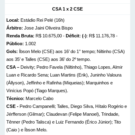
CSA 1 x 2 CSE
Local:
Estádio Rei Pelé (16h)
Árbitro:
Jose Jaini Oliveira Bispo
Renda Bruta:
R$ 10.675,00 -
Déficit: (-)
: R$ 11.176,78 -
Público:
1.002
Gols:
Íbson Melo (CSE) aos 16’ do 1° tempo; Niltinho (CSA)
aos 35’ e Talles (CSE) aos 36’ do 2º tempo.
CSA –
Deivity; Pedro Favela (Niltinho), Thiago Lopes, Almir
Luan e Ricardo Sena; Luan Martins (Erik), Juninho Valoura
(Állyson), Jeffinho e Rafinha (Miqueias); Marquinhos e
Vinícius Popó (Tiago Marques).
Técnico:
Marcelo Cabo
CSE -
Pedro Campanelli; Talles, Diego Silva, Hítalo Rogério e
Jérfferson (Gilmar); Claudevan (Felipe Manoel), Trindade,
Tênner (Pedro Talisca) e Luiz Fernando (Érico Júnior); Tito
(Caio ) e Íbson Melo.