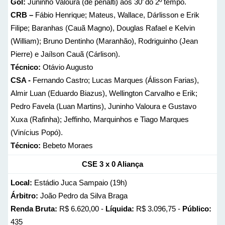
Gol:
Juninho Valoura (de pênalti) aos 30’ do 2º tempo.
CRB –
Fábio Henrique; Mateus, Wallace, Dárlisson e Erik
Filipe; Baranhas (Cauã Magno), Douglas Rafael e Kelvin
(William); Bruno Dentinho (Maranhão), Rodriguinho (Jean
Pierre) e Jaílson Cauã (Cárlison).
Técnico:
Otávio Augusto
CSA -
Fernando Castro; Lucas Marques (Álisson Farias),
Almir Luan (Eduardo Biazus), Wellington Carvalho e Erik;
Pedro Favela (Luan Martins), Juninho Valoura e Gustavo
Xuxa (Rafinha); Jeffinho, Marquinhos e Tiago Marques
(Vinícius Popó).
Técnico:
Bebeto Moraes
CSE 3 x 0 Aliança
Local:
Estádio Juca Sampaio (19h)
Árbitro:
João Pedro da Silva Braga
Renda Bruta:
R$ 6.620,00 -
Líquida:
R$ 3.096,75 -
Público:
435