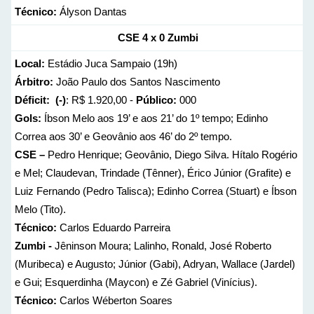
Técnico:
Ályson Dantas
CSE 4 x 0 Zumbi
Local:
Estádio Juca Sampaio (19h)
Árbitro:
João Paulo dos Santos Nascimento
Déficit: (-)
: R$ 1.920,00 -
Público:
000
Gols:
Íbson Melo aos 19’ e aos 21’ do 1º tempo; Edinho
Correa aos 30’ e Geovânio aos 46’ do 2º tempo.
CSE –
Pedro Henrique; Geovânio, Diego Silva. Hítalo Rogério
e Mel; Claudevan, Trindade (Tênner), Érico Júnior (Grafite) e
Luiz Fernando (Pedro Talisca); Edinho Correa (Stuart) e Íbson
Melo (Tito).
Técnico:
Carlos Eduardo Parreira
Zumbi -
Jêninson Moura; Lalinho, Ronald, José Roberto
(Muribeca) e Augusto; Júnior (Gabi), Adryan, Wallace (Jardel)
e Gui; Esquerdinha (Maycon) e Zé Gabriel (Vinícius).
Técnico:
Carlos Wéberton Soares