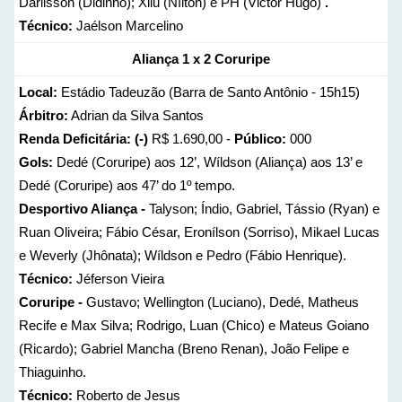
Dárlisson (Didinho); Xilu (Nílton) e PH (Victor Hugo)
.
Técnico:
Jaélson Marcelino
Aliança 1 x 2 Coruripe
Local:
Estádio Tadeuzão (Barra de Santo Antônio - 15h15)
Árbitro:
Adrian da Silva Santos
Renda Deficitária: (-)
R$ 1.690,00 -
Público:
000
Gols:
Dedé (Coruripe) aos 12’, Wíldson (Aliança) aos 13’ e
Dedé (Coruripe) aos 47’ do 1º tempo.
Desportivo Aliança -
Talyson; Índio, Gabriel, Tássio (Ryan) e
Ruan Oliveira; Fábio César, Eronílson (Sorriso), Mikael Lucas
e Weverly (Jhônata); Wíldson e Pedro (Fábio Henrique).
Técnico:
Jéferson Vieira
Coruripe -
Gustavo; Wellington (Luciano), Dedé, Matheus
Recife e Max Silva; Rodrigo, Luan (Chico) e Mateus Goiano
(Ricardo); Gabriel Mancha (Breno Renan), João Felipe e
Thiaguinho.
Técnico:
Roberto de Jesus