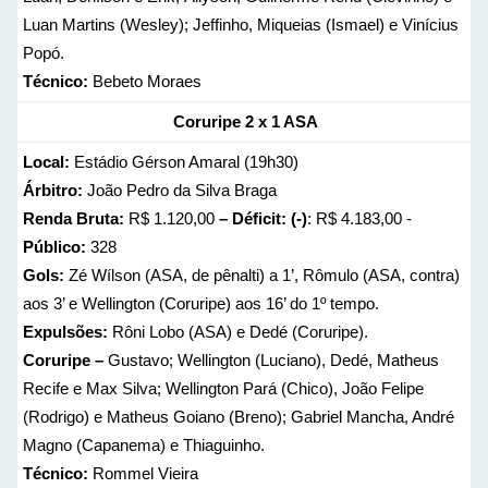
Luan Martins (Wesley); Jeffinho, Miqueias (Ismael) e Vinícius
Popó.
Técnico:
Bebeto Moraes
Coruripe 2 x 1 ASA
Local:
Estádio Gérson Amaral (19h30)
Árbitro:
João Pedro da Silva Braga
Renda Bruta:
R$ 1.120,00
– Déficit: (-)
: R$ 4.183,00 -
Público:
328
Gols:
Zé Wílson (ASA, de pênalti) a 1’, Rômulo (ASA, contra)
aos 3’ e Wellington (Coruripe) aos 16’ do 1º tempo.
Expulsões:
Rôni Lobo (ASA) e Dedé (Coruripe).
Coruripe –
Gustavo; Wellington (Luciano), Dedé, Matheus
Recife e Max Silva; Wellington Pará (Chico), João Felipe
(Rodrigo) e Matheus Goiano (Breno); Gabriel Mancha, André
Magno (Capanema) e Thiaguinho.
Técnico:
Rommel Vieira