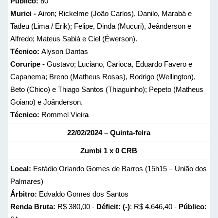
Público:
80
Murici -
Airon; Rickelme (João Carlos), Danilo, Marabá e
Tadeu (Lima / Erik); Felipe, Dinda (Mucuri), Jeânderson e
Alfredo; Mateus Sabiá e Ciel (Éwerson).
Técnico:
Alyson Dantas
Coruripe -
Gustavo; Luciano, Carioca, Eduardo Favero e
Capanema; Breno (Matheus Rosas), Rodrigo (Wellington),
Beto (Chico) e Thiago Santos (Thiaguinho); Pepeto (Matheus
Goiano) e Joânderson.
Técnico:
Rommel Vieir
a
22/02/2024 – Quinta-feira
Zumbi 1 x 0 CRB
Local:
Estádio Orlando Gomes de Barros (15h15 – União dos
Palmares)
Árbitro:
Edvaldo Gomes dos Santos
Renda Bruta:
R$ 380,00 -
Déficit: (-)
: R$ 4.646,40 -
Público: