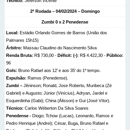
Técnico:
Jeferson Vicente
2ª Rodada – 04/02/2024 – Domingo
Zumbi 0 x 2 Penedense
Local:
Estádio Orlando Gomes de Barros (União dos
Palmares 15h15)
Árbitro:
Massau Claudino do Nascimento Silva
Renda Bruta:
R$ 730,00 -
Déficit: (-)
: R$ 4.422,30 -
Público:
96
Gols:
Bruno Rafael aos 12’ e aos 35’ do 1º tempo.
Expulsão:
Ramos (Penedense).
Zumbi –
Jêninson; Ronald, Jose Roberto, Muribeca (Zé
Gabriel) e Augusto; Júnior (Vinícius), Adryan, Jardel e
Esquerdinha (Gabi); China (Álisson) e Gui (José Vítor).
Técnico:
Carlos Wéberton Da Silva Soares
Penedense -
Diogo; Tchow (Lucas), Leonardo, Ramos e
Pedro Henrique (Andrei); César, Buga, Bruno Rafael e