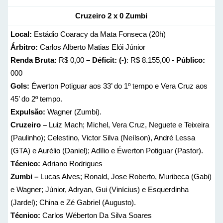
Cruzeiro 2 x 0 Zumbi
Local:
Estádio Coaracy da Mata Fonseca (20h)
Árbitro:
Carlos Alberto Matias Elói Júnior
Renda Bruta:
R$ 0,00
– Déficit: (-)
: R$ 8.155,00 -
Público:
000
Gols:
Éwerton Potiguar aos 33’ do 1º tempo e Vera Cruz aos
45’ do 2º tempo.
Expulsão:
Wagner (Zumbi).
Cruzeiro –
Luiz Mach; Michel, Vera Cruz, Neguete e Teixeira
(Paulinho); Celestino, Victor Silva (Neílson), André Lessa
(GTA) e Aurélio (Daniel); Adílio e Éwerton Potiguar (Pastor).
Técnico:
Adriano Rodrigues
Zumbi –
Lucas Alves; Ronald, Jose Roberto, Muribeca (Gabi)
e Wagner; Júnior, Adryan, Gui (Vinícius) e Esquerdinha
(Jardel); China e Zé Gabriel (Augusto).
Técnico:
Carlos Wéberton Da Silva Soares