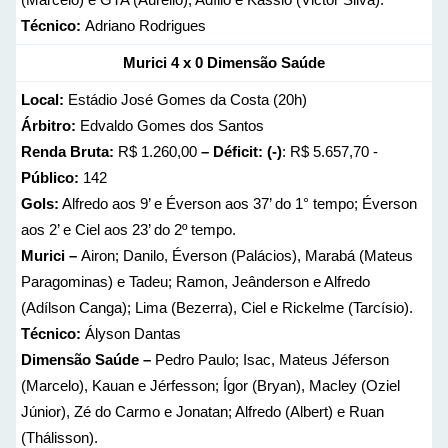
Técnico:
Adriano Rodrigues
Murici 4 x 0 Dimensão Saúde
Local:
Estádio José Gomes da Costa (20h)
Árbitro:
Edvaldo Gomes dos Santos
Renda Bruta:
R$ 1.260,00
– Déficit: (-)
: R$ 5.657,70 -
Público:
142
Gols:
Alfredo aos 9’ e Éverson aos 37’ do 1° tempo; Éverson
aos 2’ e Ciel aos 23’ do 2º tempo.
Murici –
Airon; Danilo, Éverson (Palácios), Marabá (Mateus
Paragominas) e Tadeu; Ramon, Jeânderson e Alfredo
(Adílson Canga); Lima (Bezerra), Ciel e Rickelme (Tarcísio).
Técnico:
Ályson Dantas
Dimensão Saúde –
Pedro Paulo; Isac, Mateus Jéferson
(Marcelo), Kauan e Jérfesson; Ígor (Bryan), Macley (Oziel
Júnior), Zé do Carmo e Jonatan; Alfredo (Albert) e Ruan
(Thálisson).