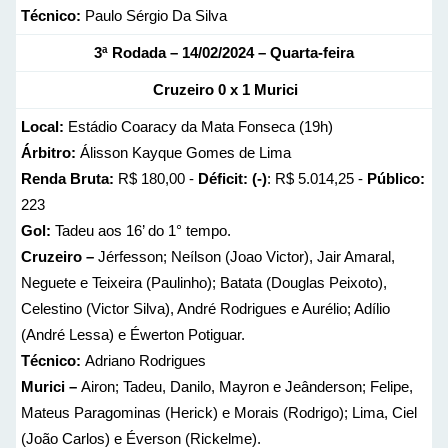
Técnico:
Paulo Sérgio Da Silva
3ª Rodada – 14/02/2024 – Quarta-feira
Cruzeiro 0 x 1 Murici
Local:
Estádio Coaracy da Mata Fonseca (19h)
Árbitro:
Álisson Kayque Gomes de Lima
Renda Bruta:
R$ 180,00 -
Déficit: (-)
: R$ 5.014,25 -
Público:
223
Gol:
Tadeu aos 16’ do 1° tempo.
Cruzeiro –
Jérfesson; Neílson (Joao Victor), Jair Amaral,
Neguete e Teixeira (Paulinho); Batata (Douglas Peixoto),
Celestino (Victor Silva), André Rodrigues e Aurélio; Adílio
(André Lessa) e Éwerton Potiguar.
Técnico:
Adriano Rodrigues
Murici –
Airon; Tadeu, Danilo, Mayron e Jeânderson; Felipe,
Mateus Paragominas (Herick) e Morais (Rodrigo); Lima, Ciel
(João Carlos) e Éverson (Rickelme).