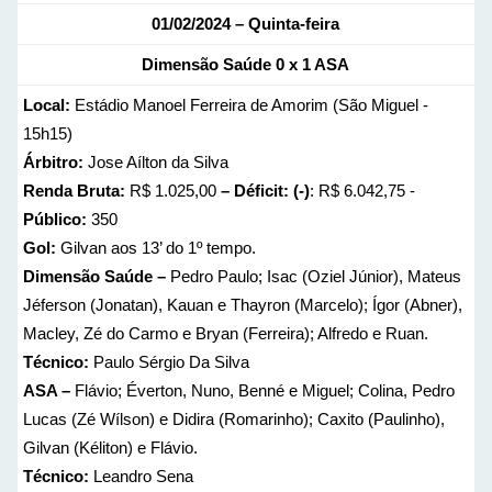
01/02/2024 – Quinta-feira
Dimensão Saúde 0 x 1 ASA
Local:
Estádio Manoel Ferreira de Amorim (São Miguel -
15h15)
Árbitro:
Jose Aílton da Silva
Renda Bruta:
R$ 1.025,00
– Déficit: (-)
: R$ 6.042,75 -
Público:
350
Gol:
Gilvan aos 13’ do 1º tempo.
Dimensão Saúde –
Pedro Paulo; Isac (Oziel Júnior), Mateus
Jéferson (Jonatan), Kauan e Thayron (Marcelo); Ígor (Abner),
Macley, Zé do Carmo e Bryan (Ferreira); Alfredo e Ruan.
Técnico:
Paulo Sérgio Da Silva
ASA –
Flávio; Éverton, Nuno, Benné e Miguel; Colina, Pedro
Lucas (Zé Wílson) e Didira (Romarinho); Caxito (Paulinho),
Gilvan (Kéliton) e Flávio.
Técnico:
Leandro Sena