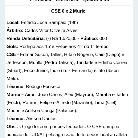
CSE 0 x 2 Murici
Local:
Estádio Juca Sampaio (19h)
Árbitro:
Carlos Vítor Oliveira Alves
Renda Deficitária:
(-)
R$ 1.920,00 -
Público:
000
Gols:
Rodrigo aos 15’ e Felipe aos 41’ do 1° tempo.
CSE -
Edmar Sucuri; Talles, Hítalo Rogério, Caio (Diego) e
Jérfesson; Murillo (Pedro Talisca), Trindade e Edinho Correa
(Stuart); Érico Júnior, Índio (Luiz Fernando) e Tito (Íbson
Melo).
Técnico
: Rodrigo Fonseca
Murici –
Airon; João Carlos, Alex (Mayron), Marabá e Tadeu
(Erick); Ramon, Felipe e Alfredo (Mazinho); Lima (Ciel),
Mucuri e Adílson Canga (Palácios).
Técnico:
Álisson Dantas
Obs.:
O jogo foi com portões fechados. O CSE cumpria
punição do TJD/AL pela agressão de torcedor local ao atleta