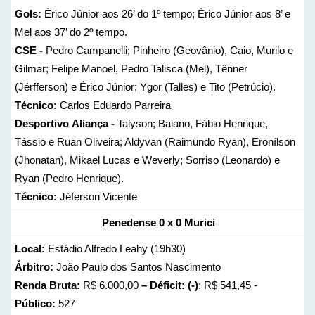
Gols:
Érico Júnior aos 26’ do 1º tempo; Érico Júnior aos 8’ e
Mel aos 37’ do 2º tempo.
CSE -
Pedro Campanelli; Pinheiro (Geovânio), Caio, Murilo e
Gilmar; Felipe Manoel, Pedro Talisca (Mel), Tênner
(Jérfferson) e Érico Júnior; Ygor (Talles) e Tito (Petrúcio).
Técnico:
Carlos Eduardo Parreira
Desportivo
Aliança -
Talyson; Baiano, Fábio Henrique,
Tássio e Ruan Oliveira; Aldyvan (Raimundo Ryan), Eronílson
(Jhonatan), Mikael Lucas e Weverly; Sorriso (Leonardo) e
Ryan (Pedro Henrique).
Técnico:
Jéferson Vicente
Penedense 0 x 0 Murici
Local:
Estádio Alfredo Leahy (19h30)
Árbitro:
João Paulo dos Santos Nascimento
Renda Bruta:
R$ 6.000,00
– Déficit: (-)
: R$ 541,45 -
Público:
527