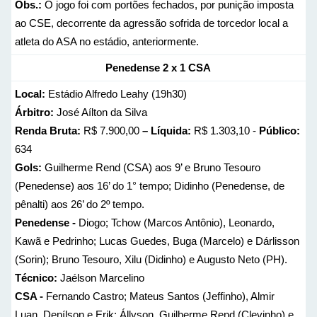
Obs.:
O jogo foi com portões fechados, por punição imposta
ao CSE, decorrente da agressão sofrida de torcedor local a
atleta do ASA no estádio, anteriormente.
Penedense 2 x 1 CSA
Local:
Estádio Alfredo Leahy (19h30)
Árbitro:
José Aílton da Silva
Renda Bruta:
R$ 7.900,00
– Líquida:
R$ 1.303,10 -
Público:
634
Gols:
Guilherme Rend (CSA) aos 9’ e Bruno Tesouro
(Penedense) aos 16’ do 1° tempo; Didinho (Penedense, de
pênalti) aos 26’ do 2º tempo.
Penedense -
Diogo; Tchow (Marcos Antônio), Leonardo,
Kawã e Pedrinho; Lucas Guedes, Buga (Marcelo) e Dárlisson
(Sorin); Bruno Tesouro, Xilu (Didinho) e Augusto Neto (PH).
Técnico:
Jaélson Marcelino
CSA -
Fernando Castro; Mateus Santos (Jeffinho), Almir
Luan, Denílson e Erik; Állyson, Guilherme Rend (Clevinho) e