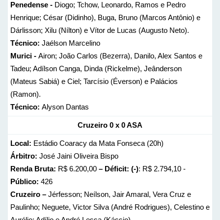
Penedense -
Diogo; Tchow, Leonardo, Ramos e Pedro
Henrique; César (Didinho), Buga, Bruno (Marcos Antônio) e
Dárlisson; Xilu (Nílton) e Vítor de Lucas (Augusto Neto).
Técnico:
Jaélson Marcelino
Murici -
Airon; João Carlos (Bezerra), Danilo, Alex Santos e
Tadeu; Adílson Canga, Dinda (Rickelme), Jeânderson
(Mateus Sabiá) e Ciel; Tarcísio (Éverson) e Palácios
(Ramon).
Técnico:
Alyson Dantas
Cruzeiro 0 x 0 ASA
Local:
Estádio Coaracy da Mata Fonseca (20h)
Árbitro:
José Jaini Oliveira Bispo
Renda Bruta:
R$ 6.200,00
– Déficit: (-)
: R$ 2.794,10 -
Público:
426
Cruzeiro –
Jérfesson; Neílson, Jair Amaral, Vera Cruz e
Paulinho; Neguete, Victor Silva (André Rodrigues), Celestino e
Aurélio; Adílio e André Lessa (Kássio).