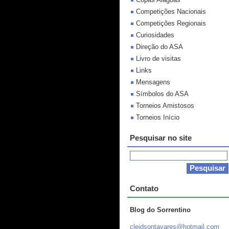
Competições Nacionais
Competições Regionais
Curiosidades
Direção do ASA
Livro de visitas
Links
Mensagens
Símbolos do ASA
Torneios Amistosos
Torneios Início
Pesquisar no site
Contato
Blog do Sorrentino
cleidson
tavares@
hotmail.
com