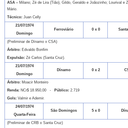
ASA –
Milano; Zé de Lira (Tião), Gildo, Geraldo e Joãozinho; Lourival e Z
Mário.
Técnico:
Juan Celly
21/07/1974
Ferroviário
0 x 0
Santa
Domingo
(Preliminar de Dínamo x CSA)
Árbitro:
Edvaldo Bonfim
Expulsão:
Zé Carlos (Santa Cruz).
21/07/1974
Dínamo
0 x 2
C
Domingo
Árbitro:
Moacir Monteiro
Renda:
NCr$ 18.950,00 -
Público:
2.719
Gols:
Valmir e Ademir.
24/07/1974
São Domingos
5 x 0
Dín
Quarta-Feira
(Preliminar de CRB x Santa Cruz)