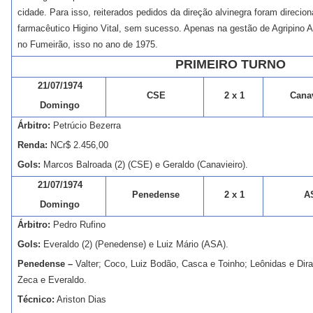
cidade. Para isso, reiterados pedidos da direção alvinegra foram direcio
farmacêutico Higino Vital, sem sucesso. Apenas na gestão de Agripino A
no Fumeirão, isso no ano de 1975.
PRIMEIRO TURNO
21/07/1974
CSE
2 x 1
Canav
Domingo
Árbitro:
Petrúcio Bezerra
Renda:
NCr$ 2.456,00
Gols:
Marcos Balroada (2) (CSE) e Geraldo (Canavieiro).
21/07/1974
Penedense
2 x 1
A
Domingo
Árbitro:
Pedro Rufino
Gols:
Everaldo (2) (Penedense) e Luiz Mário (ASA).
Penedense –
Valter; Coco, Luiz Bodão, Casca e Toinho; Leônidas e Dira
Zeca e Everaldo.
Técnico:
Ariston Dias