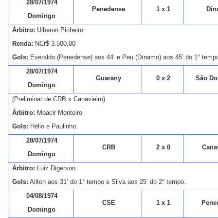
28/07/1974
Penedense
1 x 1
Dín
Domingo
Árbitro:
Uiberon Pinheiro
Renda:
NCr$ 3.500,00
Gols:
Everaldo (Penedense) aos 44’ e Peu (Dínamo) aos 45’ do 1° temp
28/07/1974
Guarany
0 x 2
São Do
Domingo
(Preliminar de CRB x Canavieiro)
Árbitro:
Moacir Monteiro
Gols:
Hélio e Paulinho.
28/07/1974
CRB
2 x 0
Canav
Domingo
Árbitro:
Luiz Digerson
Gols:
Ailton aos 31’ do 1° tempo e Silva aos 25’ do 2° tempo.
04/08/1974
CSE
1 x 1
Pene
Domingo