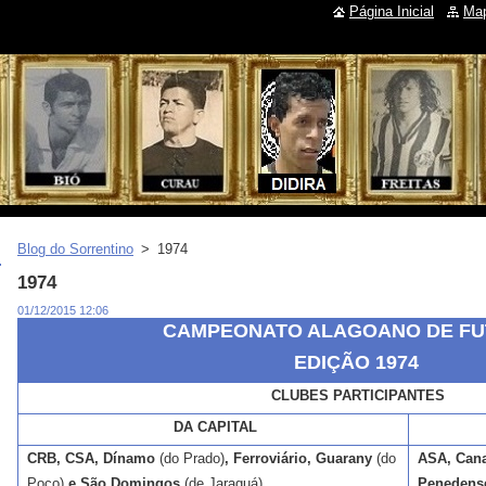
Página Inicial
Map
Blog do Sorrentino
>
1974
1974
01/12/2015 12:06
CAMPEONATO ALAGOANO DE FU
EDIÇÃO 1974
CLUBES PARTICIPANTES
DA CAPITAL
CRB, CSA, Dínamo
(do Prado)
, Ferroviário,
Guarany
(do
ASA, Cana
Poço)
e São Domingos
(de Jaraguá).
Penedens