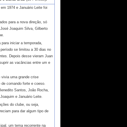
 em 1974 e Januário Leite foi
dos para a nova direção, só
 José Joaquim Silva, Gilberto
be.
 para iniciar a temporada,
 período se limitou a 30 dias no
antes. Depois desse vieram Juan
suprir as vacâncias entre um e
e vivia uma grande crise
o de comando forte e coeso.
 Benedito Santos, João Rocha,
 Joaquim e Januário Leite.
nções do clube, ou seja,
eciam para dar algum tipo de
ipal, um tema recorrente na