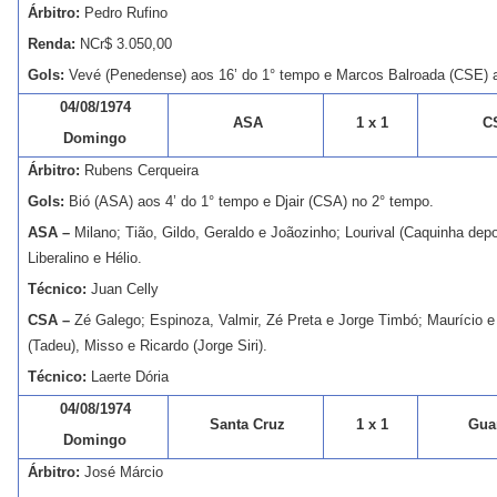
Árbitro:
Pedro Rufino
Renda:
NCr$ 3.050,00
Gols:
Vevé (Penedense) aos 16’ do 1° tempo e Marcos Balroada (CSE) a
04/08/1974
ASA
1 x 1
C
Domingo
Árbitro:
Rubens Cerqueira
Gols:
Bió (ASA) aos 4’ do 1° tempo e Djair (CSA) no 2° tempo.
ASA –
Milano; Tião, Gildo, Geraldo e Joãozinho; Lourival (Caquinha dep
Liberalino e Hélio.
Técnico:
Juan Celly
CSA –
Zé Galego; Espinoza, Valmir, Zé Preta e Jorge Timbó; Maurício e 
(Tadeu), Misso e Ricardo (Jorge Siri).
Técnico:
Laerte Dória
04/08/1974
Santa Cruz
1 x 1
Gua
Domingo
Árbitro:
José Márcio