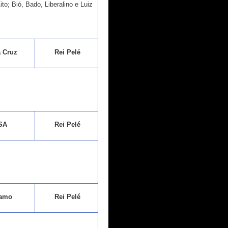
ito; Bió, Bado, Liberalino e Luiz
 Cruz
Rei Pelé
SA
Rei Pelé
amo
Rei Pelé