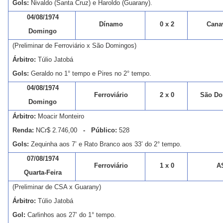
Gols:
Nivaldo (Santa Cruz) e Haroldo (Guarany).
04/08/1974
Dínamo
0 x 2
Canav
Domingo
(Preliminar de Ferroviário x São Domingos)
Árbitro:
Túlio Jatobá
Gols:
Geraldo no 1° tempo e Pires no 2° tempo.
04/08/1974
Ferroviário
2 x 0
São Do
Domingo
Árbitro:
Moacir Monteiro
Renda:
NCr$ 2.746,00
- Público:
528
Gols:
Zequinha aos 7’ e Rato Branco aos 33’ do 2° tempo.
07/08/1974
Ferroviário
1 x 0
A
Quarta-Feira
(Preliminar de CSA x Guarany)
Árbitro:
Túlio Jatobá
Gol:
Carlinhos aos 27’ do 1° tempo.