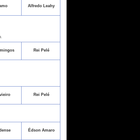
amo
Alfredo Leahy
o.
mingos
Rei Pelé
ieiro
Rei Pelé
dense
Édson Amaro