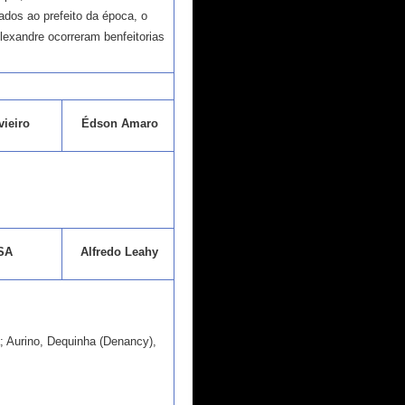
nados ao prefeito da época, o
lexandre ocorreram benfeitorias
ieiro
Édson Amaro
SA
Alfredo Leahy
; Aurino, Dequinha (Denancy),