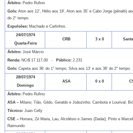
Árbitro:
Pedro Rufino
Gols:
Aton aos 12’, Hélio aos 19’, Aton aos 35’ e Cabo Jorge (pênalti) ao
do 2° tempo.
Expulsões:
Machado e Carlinhos.
24/07/1974
CRB
3 x 0
Santa
Quarta-Feira
Árbitro:
José Márcio
Renda:
NCr$ 17.117,00 -
Público:
2.231
Gols:
Capeta aos 36’ do 1° tempo; Silva aos 13’ e aos 38’ do 2° tempo.
28/07/1974
ASA
0 x 0
C
Domingo
Árbitro:
Pedro Rufino
ASA –
Milano; Tião, Gildo, Geraldo e Joãozinho; Cambota e Lourival; Bió
Técnico:
Juan Celly
CSE –
Horrara; Zé Maria, Lau, Alcidésio e James (Dadai); Pinto e Marcel
Raimundo.