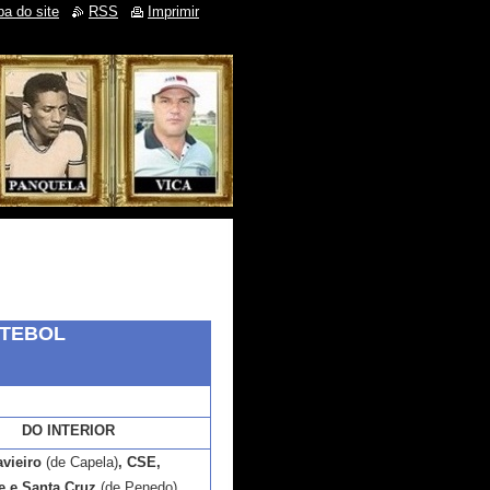
a do site
RSS
Imprimir
TEBOL
DO INTERIOR
vieiro
(de Capela)
, CSE,
e e Santa Cruz
(de Penedo)
.