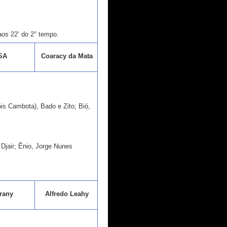
os 22’ do 2° tempo.
SA
Coaracy da Mata
ois Cambota), Bado e Zito; Bió,
Djair; Ênio, Jorge Nunes
rany
Alfredo Leahy