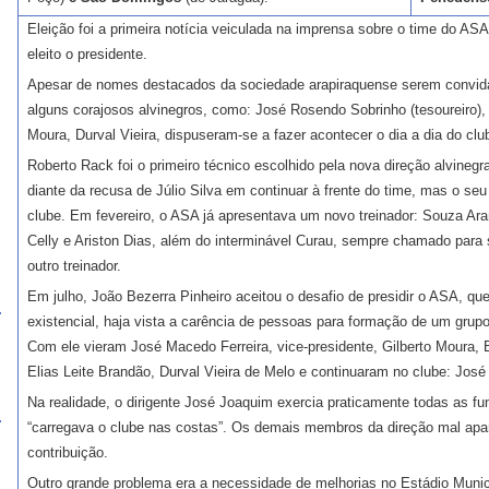
Eleição foi a primeira notícia veiculada na imprensa sobre o time do ASA
eleito o presidente.
Apesar de nomes destacados da sociedade arapiraquense serem convida
alguns corajosos alvinegros, como: José Rosendo Sobrinho (tesoureiro),
Moura, Durval Vieira, dispuseram-se a fazer acontecer o dia a dia do clu
Roberto Rack foi o primeiro técnico escolhido pela nova direção alvinegra
diante da recusa de Júlio Silva em continuar à frente do time, mas o seu
clube. Em fevereiro, o ASA já apresentava um novo treinador: Souza Ar
Celly e Ariston Dias, além do interminável Curau, sempre chamado para 
outro treinador.
Em julho, João Bezerra Pinheiro aceitou o desafio de presidir o ASA, qu
existencial, haja vista a carência de pessoas para formação de um grup
Com ele vieram José Macedo Ferreira, vice-presidente, Gilberto Moura,
Elias Leite Brandão, Durval Vieira de Melo e continuaram no clube: José
Na realidade, o dirigente José Joaquim exercia praticamente todas as fu
“carregava o clube nas costas”. Os demais membros da direção mal apar
contribuição.
Outro grande problema era a necessidade de melhorias no Estádio Munic