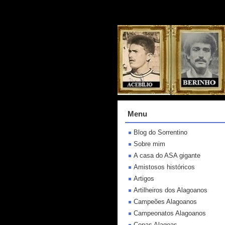
Menu
Blog do Sorrentino
Sobre mim
A casa do ASA gigante
Amistosos históricos
Artigos
Artilheiros dos Alagoanos
Campeões Alagoanos
Campeonatos Alagoanos
Copas Alagoas