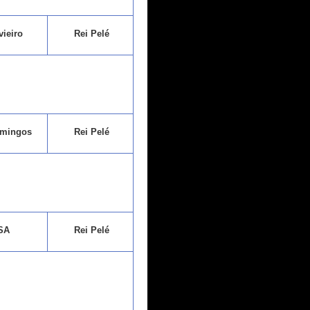
ieiro
Rei Pelé
mingos
Rei Pelé
SA
Rei Pelé