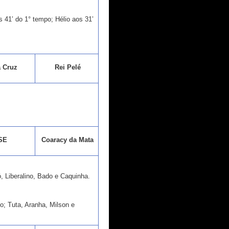
s 41’ do 1° tempo; Hélio aos 31’
 Cruz
Rei Pelé
SE
Coaracy da Mata
, Liberalino, Bado e Caquinha.
o; Tuta, Aranha, Milson e