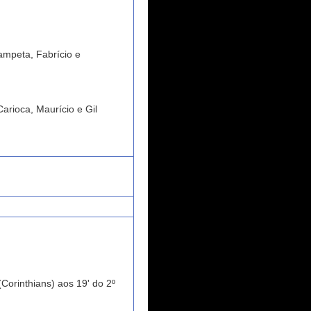
ampeta, Fabrício e
arioca, Maurício e Gil
(Corinthians) aos 19' do 2º