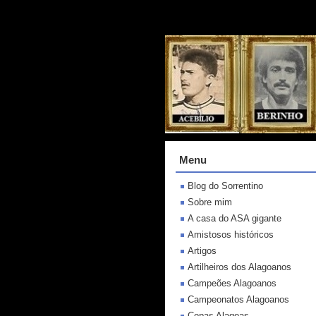
Menu
Blog do Sorrentino
Sobre mim
A casa do ASA gigante
Amistosos históricos
Artigos
Artilheiros dos Alagoanos
Campeões Alagoanos
Campeonatos Alagoanos
Copas Alagoas