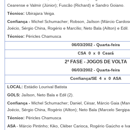
Cearense e Valmir (Júnior); Fuscão (Richard) e Sandro Goiano.
Técnico:
Ubirajara Veiga.
Confiança -
Michel Schumacher; Robson, Jaílson (Márcio Cardoso
Joécio, Sérgio China, Rogério e Marcílio; Neto Bala (Aílton) e Edil.
Técnico:
Péricles Chamusca
06/03/2002 - Quarta-feira
CSA 0 x 0 Ceará
2ª FASE - JOGOS DE VOLTA
06/03/2002 - Quarta-feira
Confiança/SE
4 x 0 ASA
LOCAL:
Estádio Lourival Batista
GOLS:
Jaílson, Neto Bala e Edil (2).
Confiança -
Michel Schumacher; Daniel, César, Márcio Gaia (Marcíl
Joécio, Sérgio China, Rogério (Aílton); Neto Bala (Marcelo Sergipan
Técnico:
Péricles Chamusca
ASA
- Márcio Pintinho; Kiko, Cléber Carioca, Rogério Gaúcho e Iva