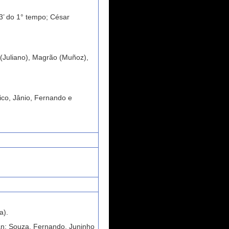
3’ do 1° tempo; César
(Juliano), Magrão (Muñoz),
Tico, Jânio, Fernando e
a).
van; Souza, Fernando, Juninho