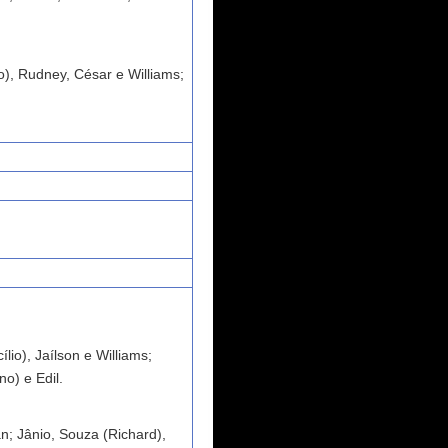
), Rudney, César e Williams;
io), Jaílson e Williams;
o) e Edil.
n; Jânio, Souza (Richard),