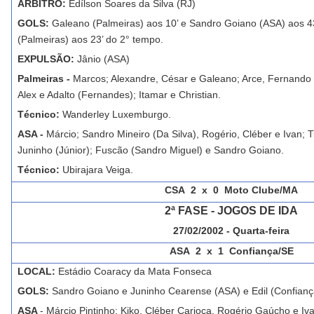
ÁRBITRO:
Edílson Soares da Silva (RJ)
GOLS:
Galeano (Palmeiras) aos 10’ e Sandro Goiano (ASA) aos 4
(Palmeiras) aos 23’ do 2° tempo.
EXPULSÃO:
Jânio (ASA)
Palmeiras -
Marcos; Alexandre, César e Galeano; Arce, Fernando 
Alex e Adalto (Fernandes); Itamar e Christian.
Técnico:
Wanderley Luxemburgo.
ASA -
Márcio; Sandro Mineiro (Da Silva), Rogério, Cléber e Ivan; 
Juninho (Júnior); Fuscão (Sandro Miguel) e Sandro Goiano.
Técnico:
Ubirajara Veiga.
CSA
2 x 0 Moto Clube/MA
2ª FASE - JOGOS DE IDA
27/02/2002 - Quarta-feira
ASA 2 x 1 Confiança/SE
LOCAL:
Estádio Coaracy da Mata Fonseca
GOLS:
Sandro Goiano e Juninho Cearense (ASA) e Edil (Confianç
ASA
- Márcio Pintinho; Kiko, Cléber Carioca, Rogério Gaúcho e I