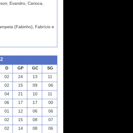
rson; Evandro, Carioca,
ampeta (Fabinho), Fabrício e
02
D
GP
GC
SG
02
24
13
11
02
15
09
06
04
21
10
11
06
17
17
00
01
12
06
06
02
15
08
07
02
14
08
06