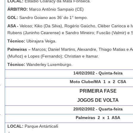
LOCAL:
Estádio Coaracy da Mata Fonseca.
ÁRBITRO:
Marco Antônio Sampaio (CE)
GOL:
Sandro Goiano aos 36’ do 1° tempo.
ASA -
Veloso; Kiko (Da Silva), Rogério Gaúcho, Cléber Carioca e I
Rubens (Juninho Cearense) e Sandro Mineiro; Fuscão (Valmir) e 
Técnico:
Ubirajara Veiga.
Palmeiras –
Marcos; Daniel Martins, Alexandre, Thiago Matias e A
(Muñoz) e Lopes (Fernando); Christian e Itamar.
Técnico:
Wanderley Luxemburgo.
14/02/2002 - Quinta-feira
Moto Clube/MA 1 x 2 CSA
PRIMEIRA FASE
JOGOS DE VOLTA
20/02/2002 - Quarta-feira
Palmeiras 2 x 1 ASA
LOCAL:
Parque Antártica6