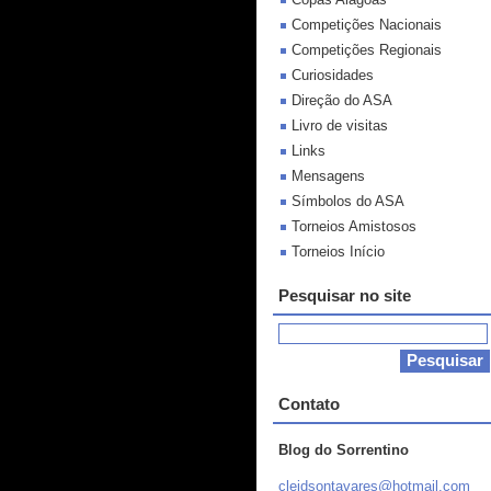
Competições Nacionais
Competições Regionais
Curiosidades
Direção do ASA
Livro de visitas
Links
Mensagens
Símbolos do ASA
Torneios Amistosos
Torneios Início
Pesquisar no site
Contato
Blog do Sorrentino
cleidson
tavares@
hotmail.
com