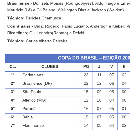
Brasiliense -
Donizeti; Moisés (Rodrigo Ayres), Aldo, Tiago e Eme
Maurício (Lê) e Gil Baiano; Wellington Dias e Jackson (Weldon).
Técnico:
Péricles Chamusca.
Corinthians -
Dida, Rogério, Fábio Luciano, Anderson e Kléber; V
Ricardinho; Gil, Leandro(Renato) e Deivid.
Técnico:
Carlos Alberto Parreira.
COPA DO BRASIL – EDIÇÃO 20
CL.
CLUBES
PG
J
V
E
1°
Corinthians
23
11
07
02
2°
Brasiliense (DF)
22
12
06
04
3°
São Paulo
15
09
05
00
4°
Atlético (MG)
12
10
04
00
5°
Paraná
16
07
05
01
6°
Bahia
15
07
05
00
7°
Fluminense
14
08
04
02