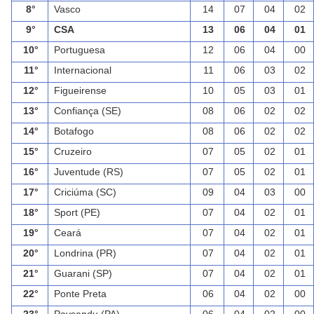
8°
Vasco
14
07
04
02
9°
CSA
13
06
04
01
10°
Portuguesa
12
06
04
00
11°
Internacional
11
06
03
02
12°
Figueirense
10
05
03
01
13°
Confiança (SE)
08
06
02
02
14°
Botafogo
08
06
02
02
15°
Cruzeiro
07
05
02
01
16°
Juventude (RS)
07
05
02
01
17°
Criciúma (SC)
09
04
03
00
18°
Sport (PE)
07
04
02
01
19°
Ceará
07
04
02
01
20°
Londrina (PR)
07
04
02
01
21°
Guarani (SP)
07
04
02
01
22°
Ponte Preta
06
04
02
00