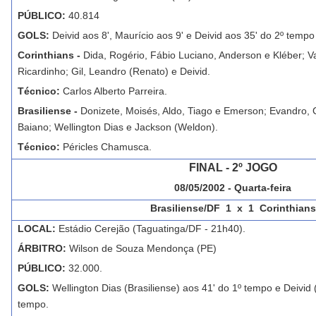
PÚBLICO:
40.814
GOLS:
Deivid aos 8', Maurício aos 9' e Deivid aos 35' do 2º tempo
Corinthians -
Dida, Rogério, Fábio Luciano, Anderson e Kléber; V
Ricardinho; Gil, Leandro (Renato) e Deivid.
Técnico:
Carlos Alberto Parreira.
Brasiliense -
Donizete, Moisés, Aldo, Tiago e Emerson; Evandro, C
Baiano; Wellington Dias e Jackson (Weldon).
Técnico:
Péricles Chamusca.
FINAL - 2º JOGO
08/05/2002 - Quarta-feira
Brasiliense/DF 1 x 1 Corinthians
LOCAL:
Estádio Cerejão (Taguatinga/DF - 21h40).
ÁRBITRO:
Wilson de Souza Mendonça (PE)
PÚBLICO:
32.000.
GOLS:
Wellington Dias (Brasiliense) aos 41' do 1º tempo e Deivid 
tempo.