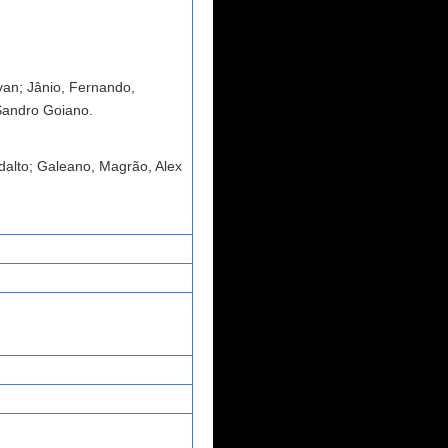
van; Jânio, Fernando,
Sandro Goiano.
dalto; Galeano, Magrão, Alex