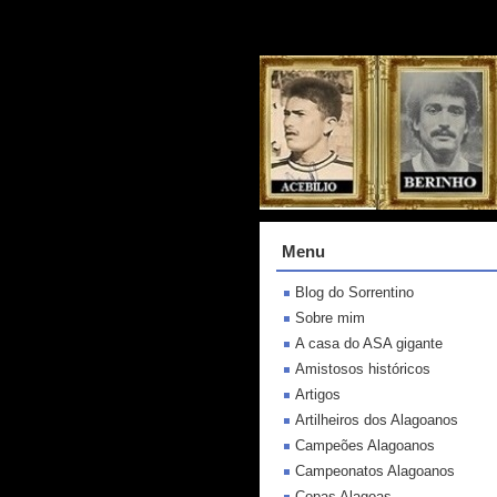
Menu
Blog do Sorrentino
Sobre mim
A casa do ASA gigante
Amistosos históricos
Artigos
Artilheiros dos Alagoanos
Campeões Alagoanos
Campeonatos Alagoanos
Copas Alagoas