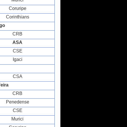
Coruripe
Corinthians
ngo
CRB
ASA
CSE
Igaci
CSA
eira
CRB
Penedense
CSE
Murici