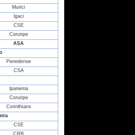
Murici
Igaci
CSE
Coruripe
ASA
o
Penedense
CSA
Ipanema
Coruripe
Corinthians
eira
CSE
CRB