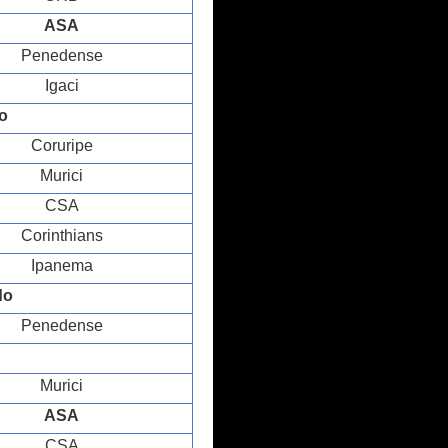
ASA
Penedense
Igaci
o
Coruripe
Murici
CSA
Corinthians
Ipanema
do
Penedense
Murici
ASA
CSA