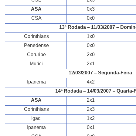
ASA
0x3
CSA
0x0
13ª Rodada – 11/03/2007 – Domi
Corinthians
1x0
Penedense
0x0
Coruripe
2x0
Murici
2x1
12/03/2007 – Segunda-Feira
Ipanema
4x2
14ª Rodada – 14/03/2007 – Quarta-F
ASA
2x1
Corinthians
2x3
Igaci
1x2
Ipanema
0x1