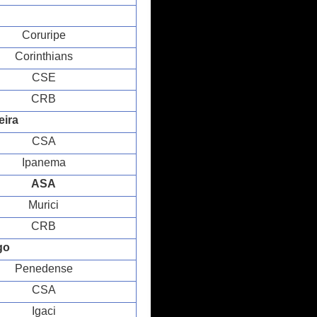
Coruripe
Corinthians
CSE
CRB
eira
CSA
Ipanema
ASA
Murici
CRB
go
Penedense
CSA
Igaci