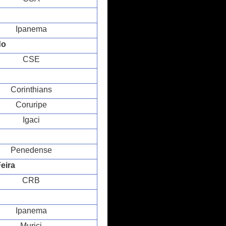
Ipanema
do
CSE
Corinthians
Coruripe
Igaci
Penedense
eira
CRB
Ipanema
Murici