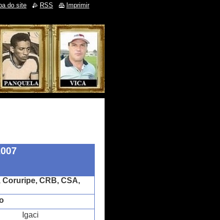
a do site
RSS
Imprimir
2007
 Coruripe, CRB, CSA,
o
Igaci