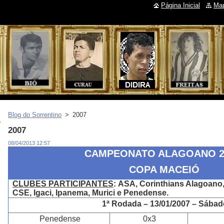
Página Inicial
Map
Blog do Sorrentino
>
2007
2007
08/04/2013 12:57
CAMPEONATO ALAGOANO 
COPA MACEIÓ
CLUBES PARTICIPANTES
:
ASA, Corinthians Alagoano,
CSE, Igaci, Ipanema, Murici e Penedense.
1ª Rodada – 13/01/2007 – Sábad
Penedense
0x3