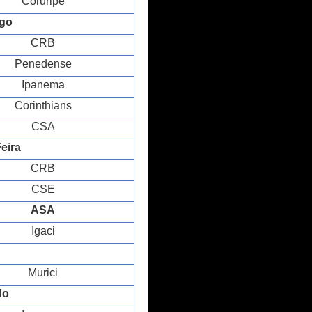
Coruripe
ngo
CRB
Penedense
Ipanema
Corinthians
CSA
eira
CRB
CSE
ASA
Igaci
Murici
do