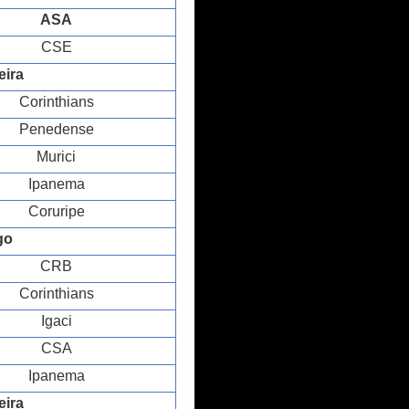
ASA
CSE
eira
Corinthians
Penedense
Murici
Ipanema
Coruripe
go
CRB
Corinthians
Igaci
CSA
Ipanema
eira