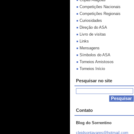
Competições Nacionais
Competições Regionais
Curiosidades
Direção do ASA
Livro de visitas
Links
Mensagens
Símbolos do ASA
Torneios Amistosos
Torneios Início
Pesquisar no site
Contato
Blog do Sorrentino
cleidson
tavares@
hotmail.
com