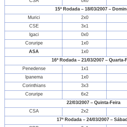
CSA
0x0
15ª Rodada – 18/03/2007 – Domi
Murici
2x0
CSE
3x1
Igaci
0x0
Coruripe
1x0
ASA
1x0
16ª Rodada – 21/03/2007 – Quarta-F
Penedense
1x1
Ipanema
1x0
Corinthians
3x3
Coruripe
6x2
22/03/2007 – Quinta-Feira
CSA
2x2
17ª Rodada – 24/03/2007 – Sába