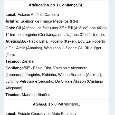
Atlético/BA 2 x 1 Confiança/SE
Local:
Estádio Antônio Carneiro
Árbitro:
Suélson de França Medeiros (RN)
Gols:
Gil (Atlético, de falta) aos 32’ e Bill (Atlético) aos 44’ do
1° tempo; Jorginho (Confiança, de falta) aos 3’ do 2° tempo.
Atlético/BA -
Fábio Lima; Rogério (Kekel), Edy, Zé Roberto
e Gel; Almir (Ananias), Waguinho, Uêider e Gil; Bill e Ygor
(Teo).
Técnico:
Zanata
Confiança/SE -
Fábio; Bira, Váldson e Alexandre
(Leonardo); Jorginho, Robinho, Wílson Surubim (Alcimar),
Juninho Petrolina e Serginho; Da Silva e Álisson (Cristiano
Alagoano).
Técnico:
Maurício Simões
ASA/AL 1 x 0 Petrolina/PE
Local:
Estádio Coaracy da Mata Fonseca