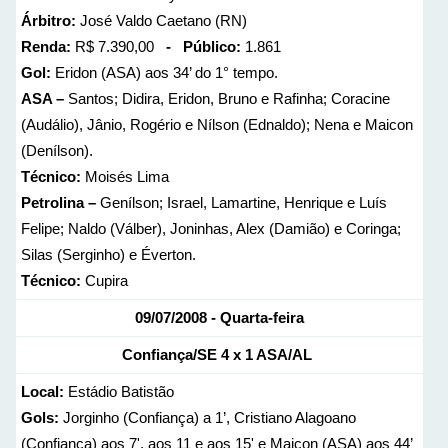
Árbitro:
José Valdo Caetano (RN)
Renda:
R$ 7.390,00
- Público:
1.861
Gol:
Eridon (ASA) aos 34’ do 1° tempo.
ASA –
Santos; Didira, Eridon, Bruno e Rafinha; Coracine
(Audálio), Jânio, Rogério e Nílson (Ednaldo); Nena e Maicon
(Denílson).
Técnico:
Moisés Lima
Petrolina –
Genílson; Israel, Lamartine, Henrique e Luís
Felipe; Naldo (Válber), Joninhas, Alex (Damião) e Coringa;
Silas (Serginho) e Éverton.
Técnico:
Cupira
09/07/2008 - Quarta-feira
Confiança/SE 4 x 1 ASA/AL
Local:
Estádio Batistão
Gols:
Jorginho (Confiança) a 1’, Cristiano Alagoano
(Confiança) aos 7', aos 11 e aos 15' e Maicon (ASA) aos 44’