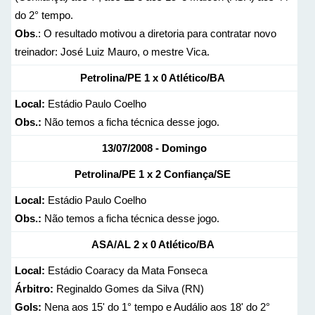
do 2° tempo.
Obs
.: O resultado motivou a diretoria para contratar novo
treinador: José Luiz Mauro, o mestre Vica.
Petrolina/PE 1 x 0 Atlético/BA
Local:
Estádio Paulo Coelho
Obs.:
Não temos a ficha técnica desse jogo.
13/07/2008 - Domingo
Petrolina/PE 1 x 2 Confiança/SE
Local:
Estádio Paulo Coelho
Obs.:
Não temos a ficha técnica desse jogo.
ASA/AL 2 x 0 Atlético/BA
Local:
Estádio Coaracy da Mata Fonseca
Árbitro:
Reginaldo Gomes da Silva (RN)
Gols:
Nena aos 15' do 1° tempo e Audálio aos 18' do 2°