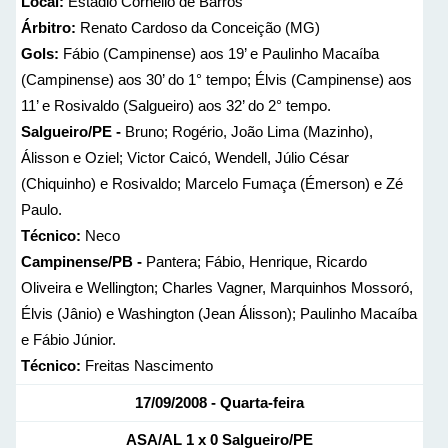
Local:
Estádio Cornélio de Barros
Árbitro:
Renato Cardoso da Conceição (MG)
Gols:
Fábio (Campinense) aos 19’ e Paulinho Macaíba
(Campinense) aos 30’ do 1° tempo; Élvis (Campinense) aos
11’ e Rosivaldo (Salgueiro) aos 32’ do 2° tempo.
Salgueiro/PE -
Bruno; Rogério, João Lima (Mazinho),
Álisson e Oziel; Victor Caicó, Wendell, Júlio César
(Chiquinho) e Rosivaldo; Marcelo Fumaça (Émerson) e Zé
Paulo.
Técnico:
Neco
Campinense/PB -
Pantera; Fábio, Henrique, Ricardo
Oliveira e Wellington; Charles Vagner, Marquinhos Mossoró,
Élvis (Jânio) e Washington (Jean Álisson); Paulinho Macaíba
e Fábio Júnior.
Técnico:
Freitas Nascimento
17/09/2008 - Quarta-feira
ASA/AL 1 x 0 Salgueiro/PE