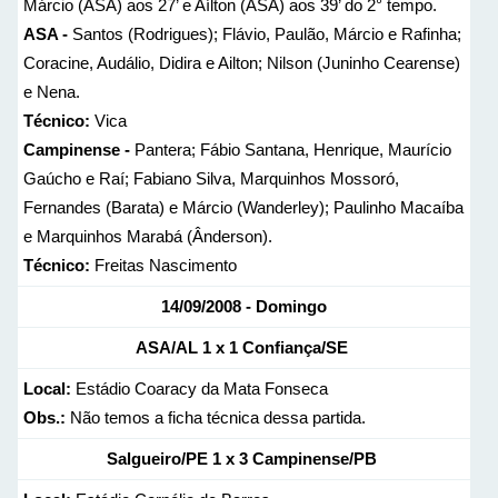
Márcio (ASA) aos 27’ e Aílton (ASA) aos 39’ do 2° tempo.
ASA -
Santos (Rodrigues); Flávio, Paulão, Márcio e Rafinha;
Coracine, Audálio, Didira e Ailton; Nilson (Juninho Cearense)
e Nena.
Técnico:
Vica
Campinense -
Pantera; Fábio Santana, Henrique, Maurício
Gaúcho e Raí; Fabiano Silva, Marquinhos Mossoró,
Fernandes (Barata) e Márcio (Wanderley); Paulinho Macaíba
e Marquinhos Marabá (Ânderson).
Técnico:
Freitas Nascimento
14/09/2008 - Domingo
ASA/AL 1 x 1 Confiança/SE
Local:
Estádio Coaracy da Mata Fonseca
Obs.:
Não temos a ficha técnica dessa partida.
Salgueiro/PE 1 x 3 Campinense/PB