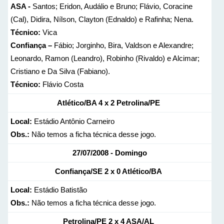
ASA -
Santos; Eridon, Audálio e Bruno; Flávio, Coracine
(Cal), Didira, Nílson, Clayton (Ednaldo) e Rafinha; Nena.
Técnico:
Vica
Confiança –
Fábio; Jorginho, Bira, Valdson e Alexandre;
Leonardo, Ramon (Leandro), Robinho (Rivaldo) e Alcimar;
Cristiano e Da Silva (Fabiano).
Técnico:
Flávio Costa
Atlético/BA 4 x 2 Petrolina/PE
Local:
Estádio Antônio Carneiro
Obs.:
Não temos a ficha técnica desse jogo.
27/07/2008 - Domingo
Confiança/SE 2 x 0 Atlético/BA
Local:
Estádio Batistão
Obs.:
Não temos a ficha técnica desse jogo.
Petrolina/PE 2 x 4 ASA/AL