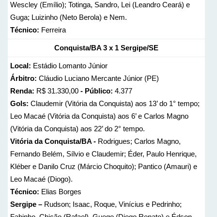
Wescley (Emílio); Totinga, Sandro, Lei (Leandro Ceará) e
Guga; Luizinho (Neto Berola) e Nem.
Técnico:
Ferreira
Conquista/BA
3 x 1
Sergipe/SE
Local:
Estádio Lomanto Júnior
Árbitro:
Cláudio Luciano Mercante Júnior (PE)
Renda:
R$ 31.330,00
- Público:
4.377
Gols:
Claudemir (Vitória da Conquista) aos 13’ do 1° tempo;
Leo Macaé (Vitória da Conquista) aos 6’ e Carlos Magno
(Vitória da Conquista) aos 22’ do 2° tempo.
Vitória da Conquista/BA -
Rodrigues; Carlos Magno,
Fernando Belém, Sílvio e Claudemir; Éder, Paulo Henrique,
Kléber e Danilo Cruz (Márcio Choquito); Pantico (Amauri) e
Leo Macaé (Diogo).
Técnico:
Elias Borges
Sergipe –
Rudson; Isaac, Roque, Vinícius e Pedrinho;
Fabinho, Chicão (Rafael), Guego (Diego Renato) e Édson