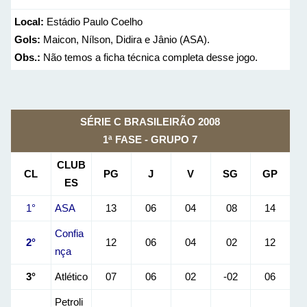
Local:
Estádio Paulo Coelho
Gols:
Maicon, Nílson, Didira e Jânio (ASA).
Obs.:
Não temos a ficha técnica completa desse jogo.
SÉRIE C BRASILEIRÃO 2008
1ª FASE - GRUPO 7
CLUB
CL
PG
J
V
SG
GP
ES
1°
ASA
13
06
04
08
14
Confia
2°
12
06
04
02
12
nça
3°
Atlético
07
06
02
-02
06
Petroli