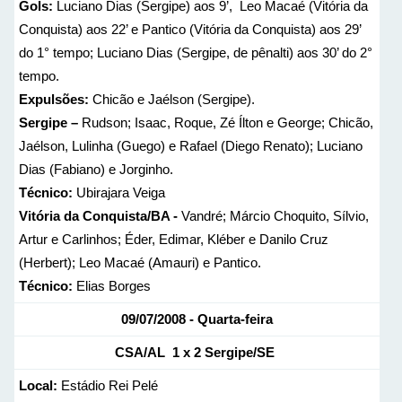
Gols:
Luciano Dias (Sergipe) aos 9’, Leo Macaé (Vitória da
Conquista) aos 22’ e Pantico (Vitória da Conquista) aos 29’
do 1° tempo; Luciano Dias (Sergipe, de pênalti) aos 30’ do 2°
tempo.
Expulsões:
Chicão e Jaélson (Sergipe).
Sergipe –
Rudson; Isaac, Roque, Zé Ílton e George; Chicão,
Jaélson, Lulinha (Guego) e Rafael (Diego Renato); Luciano
Dias (Fabiano) e Jorginho.
Técnico:
Ubirajara Veiga
Vitória da Conquista/BA -
Vandré; Márcio Choquito, Sílvio,
Artur e Carlinhos; Éder, Edimar, Kléber e Danilo Cruz
(Herbert); Leo Macaé (Amauri) e Pantico.
Técnico:
Elias Borges
09/07/2008 - Quarta-feira
CSA/AL
1 x 2
Sergipe/SE
Local:
Estádio Rei Pelé