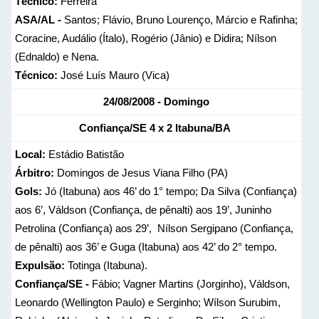
Técnico:
Ferreira
ASA/AL -
Santos; Flávio, Bruno Lourenço, Márcio e Rafinha;
Coracine, Audálio (Ítalo), Rogério (Jânio) e Didira; Nílson
(Ednaldo) e Nena.
Técnico:
José Luís Mauro (Vica)
24/08/2008 - Domingo
Confiança/SE
4 x 2
Itabuna/BA
Local:
Estádio Batistão
Árbitro:
Domingos de Jesus Viana Filho (PA)
Gols:
Jó (Itabuna) aos 46’ do 1° tempo; Da Silva (Confiança)
aos 6’, Váldson (Confiança, de pênalti) aos 19’, Juninho
Petrolina (Confiança) aos 29’, Nílson Sergipano (Confiança,
de pênalti) aos 36’ e Guga (Itabuna) aos 42’ do 2° tempo.
Expulsão:
Totinga (Itabuna).
Confiança/SE -
Fábio; Vagner Martins (Jorginho), Váldson,
Leonardo (Wellington Paulo) e Serginho; Wílson Surubim,