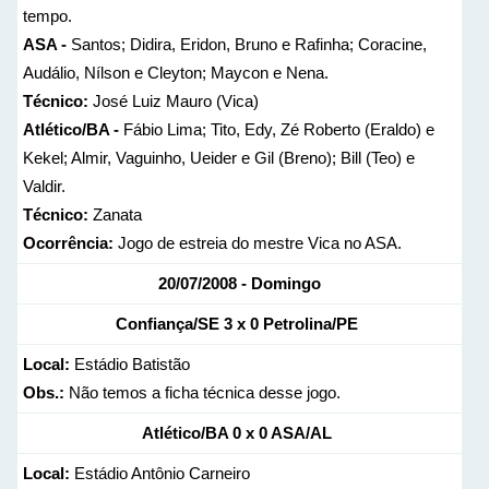
tempo.
ASA -
Santos; Didira, Eridon, Bruno e Rafinha; Coracine,
Audálio, Nílson e Cleyton; Maycon e Nena.
Técnico:
José Luiz Mauro (Vica)
Atlético/BA -
Fábio Lima; Tito, Edy, Zé Roberto (Eraldo) e
Kekel; Almir, Vaguinho, Ueider e Gil (Breno); Bill (Teo) e
Valdir.
Técnico:
Zanata
Ocorrência:
Jogo de estreia do mestre Vica no ASA.
20/07/2008 - Domingo
Confiança/SE 3 x 0 Petrolina/PE
Local:
Estádio Batistão
Obs.:
Não temos a ficha técnica desse jogo.
Atlético/BA 0 x 0 ASA/AL
Local:
Estádio Antônio Carneiro