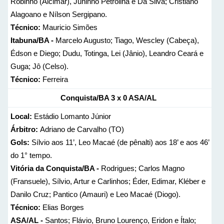
Robinho (Alcimar), Juninho Petrolina e Da Silva; Cristiano
Alagoano e Nílson Sergipano.
Técnico:
Mauricio Simões
Itabuna/BA -
Marcelo Augusto; Tiago, Wescley (Cabeça),
Édson e Diego; Dudu, Totinga, Lei (Jânio), Leandro Ceará e
Guga; Jô (Celso).
Técnico:
Ferreira
Conquista/BA
3 x 0
ASA/AL
Local:
Estádio Lomanto Júnior
Árbitro:
Adriano de Carvalho (TO)
Gols:
Sílvio aos 11’, Leo Macaé (de pênalti) aos 18’ e aos 46’
do 1° tempo.
Vitória da Conquista/BA -
Rodrigues; Carlos Magno
(Fransuele), Sílvio, Artur e Carlinhos; Éder, Edimar, Kléber e
Danilo Cruz; Pantico (Amauri) e Leo Macaé (Diogo).
Técnico:
Elias Borges
ASA/AL -
Santos; Flávio, Bruno Lourenço, Eridon e Ítalo;