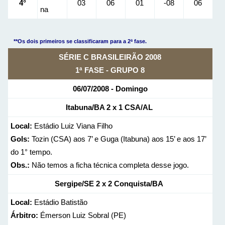
4°
03
06
01
-08
06
na
**Os dois primeiros se classificaram para a 2ª fase.
SÉRIE C BRASILEIRÃO 2008
1ª FASE - GRUPO 8
06/07/2008 - Domingo
Itabuna/BA
2 x 1
CSA/AL
Local:
Estádio Luiz Viana Filho
Gols:
Tozin (CSA) aos 7’ e Guga (Itabuna) aos 15’ e aos 17’
do 1° tempo.
Obs.:
Não temos a ficha técnica completa desse jogo.
Sergipe/SE
2 x 2
Conquista/BA
Local:
Estádio Batistão
Árbitro:
Émerson Luiz Sobral (PE)