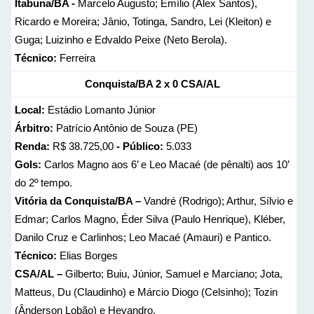
Itabuna/BA -
Marcelo Augusto; Emílio (Alex Santos),
Ricardo e Moreira; Jânio, Totinga, Sandro, Lei (Kleiton) e
Guga; Luizinho e Edvaldo Peixe (Neto Berola).
Técnico:
Ferreira
Conquista/BA
2 x 0
CSA/AL
Local:
Estádio Lomanto Júnior
Árbitro:
Patrício Antônio de Souza (PE)
Renda:
R$ 38.725,00
- Público:
5.033
Gols:
Carlos Magno aos 6’ e Leo Macaé (de pênalti) aos 10’
do 2º tempo.
Vitória da Conquista/BA –
Vandré (Rodrigo); Arthur, Sílvio e
Edmar; Carlos Magno, Éder Silva (Paulo Henrique), Kléber,
Danilo Cruz e Carlinhos; Leo Macaé (Amauri) e Pantico.
Técnico:
Elias Borges
CSA/AL –
Gilberto; Buiu, Júnior, Samuel e Marciano; Jota,
Matteus, Du (Claudinho) e Márcio Diogo (Celsinho); Tozin
(Ânderson Lobão) e Hevandro.