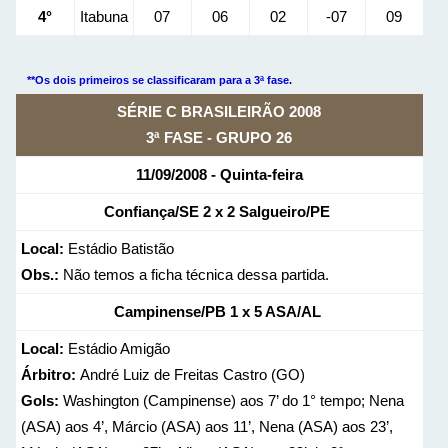
4°
Itabuna
07
06
02
-07
09
**Os dois primeiros se classificaram para a 3ª fase.
SÉRIE C BRASILEIRÃO 2008
3ª FASE - GRUPO 26
11/09/2008 - Quinta-feira
Confiança/SE 2 x 2 Salgueiro/PE
Local:
Estádio Batistão
Obs.:
Não temos a ficha técnica dessa partida.
Campinense/PB 1 x 5 ASA/AL
Local:
Estádio Amigão
Árbitro:
André Luiz de Freitas Castro (GO)
Gols:
Washington (Campinense) aos 7’ do 1° tempo; Nena
(ASA) aos 4’, Márcio (ASA) aos 11’, Nena (ASA) aos 23’,