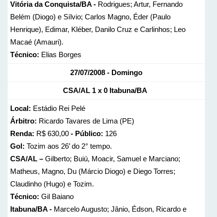
Vitória da Conquista/BA -
Rodrigues; Artur, Fernando
Belém (Diogo) e Sílvio; Carlos Magno, Éder (Paulo
Henrique), Edimar, Kléber, Danilo Cruz e Carlinhos; Leo
Macaé (Amauri).
Técnico:
Elias Borges
27/07/2008 - Domingo
CSA/AL
1 x 0
Itabuna/BA
Local:
Estádio Rei Pelé
Árbitro:
Ricardo Tavares de Lima (PE)
Renda:
R$ 630,00
- Público:
126
Gol:
Tozim aos 26’ do 2° tempo.
CSA/AL –
Gilberto; Buiú, Moacir, Samuel e Marciano;
Matheus, Magno, Du (Márcio Diogo) e Diego Torres;
Claudinho (Hugo) e Tozim.
Técnico:
Gil Baiano
Itabuna/BA -
Marcelo Augusto; Jânio, Édson, Ricardo e