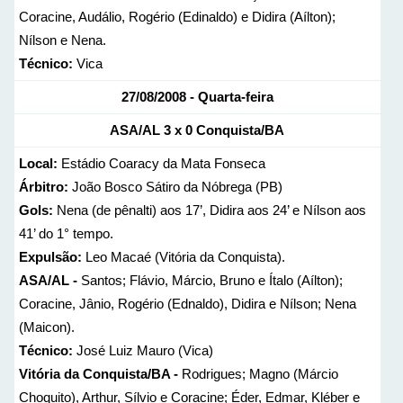
Coracine, Audálio, Rogério (Edinaldo) e Didira (Aílton);
Nílson e Nena.
Técnico:
Vica
27/08/2008 - Quarta-feira
ASA/AL
3 x 0
Conquista/BA
Local:
Estádio Coaracy da Mata Fonseca
Árbitro:
João Bosco Sátiro da Nóbrega (PB)
Gols:
Nena (de pênalti) aos 17’, Didira aos 24’ e Nílson aos
41’ do 1° tempo.
Expulsão:
Leo Macaé (Vitória da Conquista).
ASA/AL -
Santos; Flávio, Márcio, Bruno e Ítalo (Aílton);
Coracine, Jânio, Rogério (Ednaldo), Didira e Nílson; Nena
(Maicon).
Técnico:
José Luiz Mauro (Vica)
Vitória da Conquista/BA -
Rodrigues; Magno (Márcio
Choquito), Arthur, Sílvio e Coracine; Éder, Edmar, Kléber e