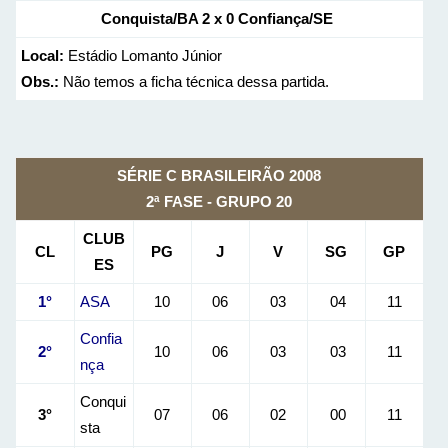
Conquista/BA
2 x 0
Confiança/SE
Local:
Estádio Lomanto Júnior
Obs.:
Não temos a ficha técnica dessa partida.
SÉRIE C BRASILEIRÃO 2008
2ª FASE - GRUPO 20
CLUB
CL
PG
J
V
SG
GP
ES
1°
ASA
10
06
03
04
11
Confia
2°
10
06
03
03
11
nça
Conqui
3°
07
06
02
00
11
sta