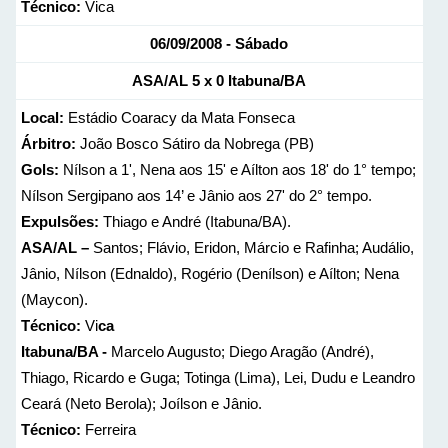
Técnico:
Vica
06/09/2008 - Sábado
ASA/AL
5 x 0
Itabuna/BA
Local:
Estádio Coaracy da Mata Fonseca
Árbitro:
João Bosco Sátiro da Nobrega (PB)
Gols:
Nílson a 1', Nena aos 15' e Aílton aos 18' do 1° tempo;
Nílson Sergipano aos 14’ e Jânio aos 27' do 2° tempo.
Expulsões:
Thiago e André (Itabuna/BA).
ASA/AL –
Santos; Flávio, Eridon, Márcio e Rafinha; Audálio,
Jânio, Nílson (Ednaldo), Rogério (Denílson) e Aílton; Nena
(Maycon).
Técnico:
Vi
ca
Itabuna/BA -
Marcelo Augusto; Diego Aragão (André),
Thiago, Ricardo e Guga; Totinga (Lima), Lei, Dudu e Leandro
Ceará (Neto Berola); Joílson e Jânio.
Técnico:
Ferreira