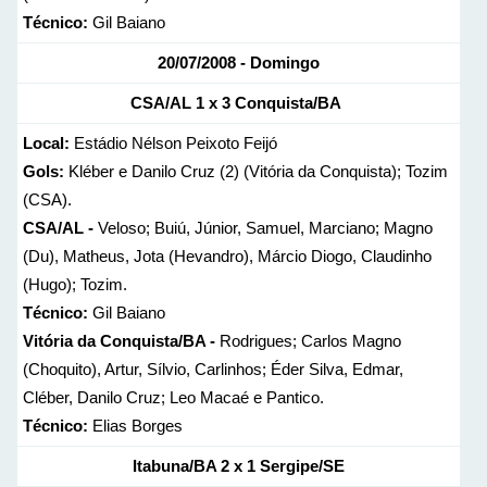
Técnico:
Gil Baiano
20/07/2008 - Domingo
CSA/AL
1 x 3
Conquista/BA
Local:
Estádio Nélson Peixoto Feijó
Gols:
Kléber e Danilo Cruz (2) (Vitória da Conquista); Tozim
(CSA).
CSA/AL -
Veloso; Buiú, Júnior, Samuel, Marciano; Magno
(Du), Matheus, Jota (Hevandro), Márcio Diogo, Claudinho
(Hugo); Tozim.
Técnico:
Gil Baiano
Vitória da Conquista/BA -
Rodrigues; Carlos Magno
(Choquito), Artur, Sílvio, Carlinhos; Éder Silva, Edmar,
Cléber, Danilo Cruz; Leo Macaé e Pantico.
Técnico:
Elias Borges
Itabuna/BA
2 x 1
Sergipe/SE