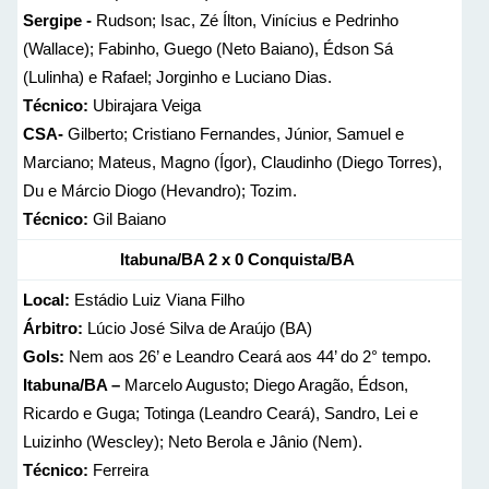
Sergipe -
Rudson; Isac, Zé Ílton, Vinícius e Pedrinho
(Wallace); Fabinho, Guego (Neto Baiano), Édson Sá
(Lulinha) e Rafael; Jorginho e Luciano Dias.
Técnico:
Ubirajara Veiga
CSA-
Gilberto; Cristiano Fernandes, Júnior, Samuel e
Marciano; Mateus, Magno (Ígor), Claudinho (Diego Torres),
Du e Márcio Diogo (Hevandro); Tozim.
Técnico:
Gil Baiano
Itabuna/BA
2 x 0
Conquista/BA
Local:
Estádio Luiz Viana Filho
Árbitro:
Lúcio José Silva de Araújo (BA)
Gols:
Nem aos 26’ e Leandro Ceará aos 44’ do 2° tempo.
Itabuna/BA –
Marcelo Augusto; Diego Aragão, Édson,
Ricardo e Guga; Totinga (Leandro Ceará), Sandro, Lei e
Luizinho (Wescley); Neto Berola e Jânio (Nem).
Técnico:
Ferreira