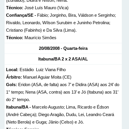
(Ednaldo), Didira e Nílson; Nena.
Técnico:
José Luís Mauro (Vica)
Confiança/SE -
Fábio; Jorginho, Bira, Váldson e Serginho;
Rivaldo, Leonardo, Wílson Surubim e Juninho Petrolina;
Cristiano (Fabinho) e Da Silva (Lima).
Técnico:
Maurício Simões
20/08/2008 - Quarta-feira
Itabuna/BA
2 x 2
ASA/AL
Local:
Estádio Luiz Viana Filho
Árbitro:
Manuel Aguiar Moita (CE)
Gols:
Eridon (ASA, de falta) aos 7’ e Didira (ASA) aos 24’ do
1° tempo; Nena (ASA, contra) aos 13’ e Jó (Itabuna) aos 31’
do 2° tempo.
Itabuna/BA -
Marcelo Augusto; Lima, Ricardo e Édson
(André Cabeça); Diego Aragão, Dudu, Lei, Leandro Ceará
(Neto Berola) e Guga; Jânio (Celso) e Jó.