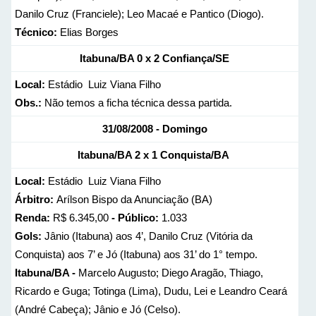
Danilo Cruz (Franciele); Leo Macaé e Pantico (Diogo).
Técnico:
Elias Borges
Itabuna/BA
0 x 2
Confiança/SE
Local:
Estádio Luiz Viana Filho
Obs.:
Não temos a ficha técnica dessa partida.
31/08/2008 - Domingo
Itabuna/BA
2 x 1
Conquista/BA
Local:
Estádio Luiz Viana Filho
Árbitro:
Arílson Bispo da Anunciação (BA)
Renda:
R$ 6.345,00
- Público:
1.033
Gols:
Jânio (Itabuna) aos 4’, Danilo Cruz (Vitória da
Conquista) aos 7’ e Jó (Itabuna) aos 31’ do 1° tempo.
Itabuna/BA -
Marcelo Augusto; Diego Aragão, Thiago,
Ricardo e Guga; Totinga (Lima), Dudu, Lei e Leandro Ceará
(André Cabeça); Jânio e Jó (Celso).