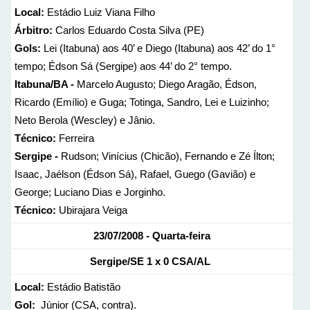
Local:
Estádio Luiz Viana Filho
Árbitro:
Carlos Eduardo Costa Silva (PE)
Gols:
Lei (Itabuna) aos 40’ e Diego (Itabuna) aos 42’ do 1°
tempo; Édson Sá (Sergipe) aos 44’ do 2° tempo.
Itabuna/BA -
Marcelo Augusto; Diego Aragão, Édson,
Ricardo (Emílio) e Guga; Totinga, Sandro, Lei e Luizinho;
Neto Berola (Wescley) e Jânio.
Técnico:
Ferreira
Sergipe -
Rudson; Vinícius (Chicão), Fernando e Zé Ílton;
Isaac, Jaélson (Édson Sá), Rafael, Guego (Gavião) e
George; Luciano Dias e Jorginho.
Técnico:
Ubirajara Veiga
23/07/2008 - Quarta-feira
Sergipe/SE
1 x 0
CSA/AL
Local:
Estádio Batistão
Gol:
Júnior (CSA, contra).