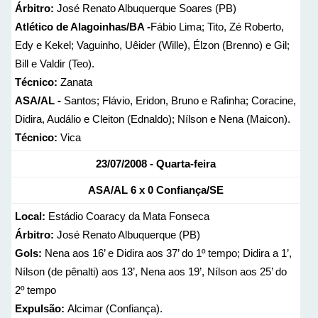
Árbitro:
José Renato Albuquerque Soares (PB)
Atlético de Alagoinhas/BA -
Fábio Lima; Tito, Zé Roberto,
Edy e Kekel; Vaguinho, Uêider (Wille), Élzon (Brenno) e Gil;
Bill e Valdir (Teo).
Técnico:
Zanata
ASA/AL -
Santos; Flávio, Eridon, Bruno e Rafinha; Coracine,
Didira, Audálio e Cleiton (Ednaldo); Nílson e Nena (Maicon).
Técnico:
Vica
23/07/2008 - Quarta-feira
ASA/AL 6 x 0 Confiança/SE
Local:
Estádio Coaracy da Mata Fonseca
Árbitro:
José Renato Albuquerque (PB)
Gols:
Nena aos 16’ e Didira aos 37’ do 1º tempo; Didira a 1’,
Nílson (de pênalti) aos 13’, Nena aos 19’, Nílson aos 25’ do
2º tempo
Expulsão:
Alcimar (Confiança).