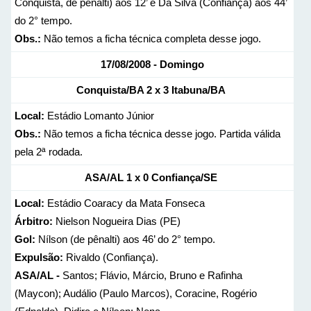
Conquista, de pênalti) aos 12’ e Da Silva (Confiança) aos 44’
do 2° tempo.
Obs.:
Não temos a ficha técnica completa desse jogo.
17/08/2008 - Domingo
Conquista/BA
2 x 3
Itabuna/BA
Local:
Estádio Lomanto Júnior
Obs.:
Não temos a ficha técnica desse jogo. Partida válida
pela 2ª rodada.
ASA/AL
1 x 0
Confiança/SE
Local:
Estádio Coaracy da Mata Fonseca
Árbitro:
Nielson Nogueira Dias (PE)
Gol:
Nílson (de pênalti) aos 46’ do 2° tempo.
Expulsão:
Rivaldo (Confiança).
ASA/AL -
Santos; Flávio, Márcio, Bruno e Rafinha
(Maycon); Audálio (Paulo Marcos), Coracine, Rogério