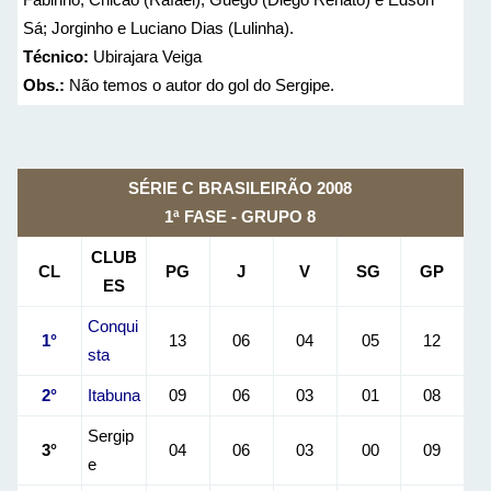
Sá; Jorginho e Luciano Dias (Lulinha).
Técnico:
Ubirajara Veiga
Obs.:
Não temos o autor do gol do Sergipe.
SÉRIE C BRASILEIRÃO 2008
1ª FASE - GRUPO 8
CLUB
CL
PG
J
V
SG
GP
ES
Conqui
1°
13
06
04
05
12
sta
2°
Itabuna
09
06
03
01
08
Sergip
3°
04
06
03
00
09
e