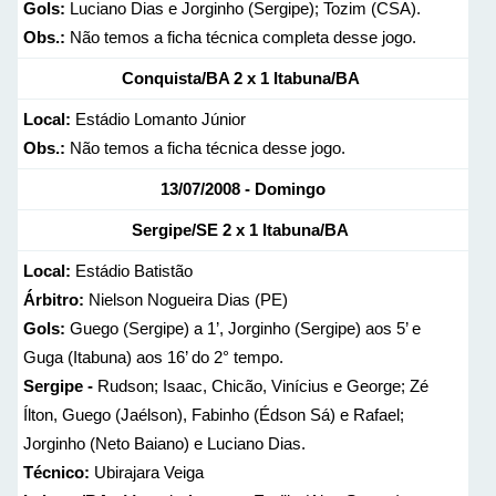
Gols:
Luciano Dias e Jorginho (Sergipe); Tozim (CSA).
Obs.:
Não temos a ficha técnica completa desse jogo.
Conquista/BA
2 x 1
Itabuna/BA
Local:
Estádio Lomanto Júnior
Obs.:
Não temos a ficha técnica desse jogo.
13/07/2008 - Domingo
Sergipe/SE
2 x 1
Itabuna/BA
Local:
Estádio Batistão
Árbitro:
Nielson Nogueira Dias (PE)
Gols:
Guego (Sergipe) a 1’, Jorginho (Sergipe) aos 5’ e
Guga (Itabuna) aos 16’ do 2° tempo.
Sergipe -
Rudson; Isaac, Chicão, Vinícius e George; Zé
Ílton, Guego (Jaélson), Fabinho (Édson Sá) e Rafael;
Jorginho (Neto Baiano) e Luciano Dias.
Técnico:
Ubirajara Veiga