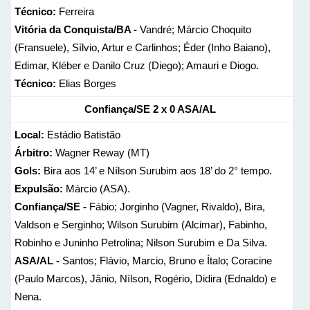
Técnico:
Ferreira
Vitória da Conquista/BA -
Vandré; Márcio Choquito
(Fransuele), Sílvio, Artur e Carlinhos; Éder (Inho Baiano),
Edimar, Kléber e Danilo Cruz (Diego); Amauri e Diogo.
Técnico:
Elias Borges
Confiança/SE
2 x 0
ASA/AL
Local:
Estádio Batistão
Árbitro:
Wagner Reway (MT)
Gols:
Bira aos 14’ e Nílson Surubim aos 18’ do 2° tempo.
Expulsão:
Márcio (ASA).
Confiança/SE -
Fábio; Jorginho (Vagner, Rivaldo), Bira,
Valdson e Serginho; Wilson Surubim (Alcimar), Fabinho,
Robinho e Juninho Petrolina; Nilson Surubim e Da Silva.
ASA/AL -
Santos; Flávio, Marcio, Bruno e Ítalo; Coracine
(Paulo Marcos), Jânio, Nílson, Rogério, Didira (Ednaldo) e
Nena.