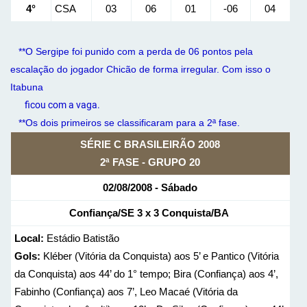
4°
CSA
03
06
01
-06
04
**O Sergipe foi punido com a perda de 06 pontos pela
escalação do jogador Chicão de forma irregular. Com isso o
Itabuna
ficou com a vaga.
**Os dois primeiros se classificaram para a 2ª fase.
SÉRIE C BRASILEIRÃO 2008
2ª FASE - GRUPO 20
02/08/2008 - Sábado
Confiança/SE
3 x 3
Conquista/BA
Local:
Estádio Batistão
Gols:
Kléber (Vitória da Conquista) aos 5’ e Pantico (Vitória
da Conquista) aos 44’ do 1° tempo; Bira (Confiança) aos 4’,
Fabinho (Confiança) aos 7’, Leo Macaé (Vitória da