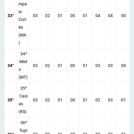
mpa
io
33°
03
02
01
00
01
04
04
00
Corr
êa
(MA
)
34º
Mixt
34°
03
02
01
00
01
03
03
00
o
(MT)
35º
Caxi
35°
03
02
01
00
01
02
03
-01
as
(RS)
36º
Tupi