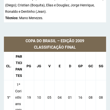
(Diego); Cristian (Boquita), Elias e Douglas; Jorge Henrique,
Ronaldo e Dentinho (Jean).
Técnico:
Mano Menezes.
COPA DO BRASIL – EDIÇÃO 2009
CLASSIFICAÇÃO FINAL
PAR
TICI
CL.
PG
JG
V
E
D
GP
GC
SG
PAN
TES
1º
Cori
1°
nthi
19
10
05
04
01
16
08
08
ans