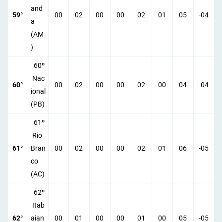
and
59°
00
02
00
00
02
01
05
-04
a
(AM
)
60º
Nac
60°
00
02
00
00
02
00
04
-04
ional
(PB)
61º
Rio
61°
Bran
00
02
00
00
02
01
06
-05
co
(AC)
62º
Itab
62°
aian
00
01
00
00
01
00
05
-05