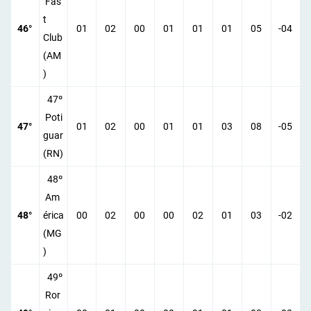
Fas
t
46°
01
02
00
01
01
01
05
-04
Club
(AM
)
47º
Poti
47°
01
02
00
01
01
03
08
-05
guar
(RN)
48º
Am
48°
érica
00
02
00
00
02
01
03
-02
(MG
)
49º
Ror