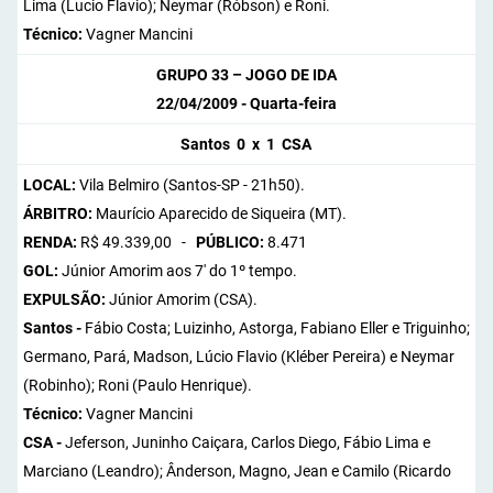
Lima (Lucio Flavio); Neymar (Róbson) e Roni.
Técnico:
Vagner Mancini
GRUPO 33 – JOGO DE IDA
22/04/2009 - Quarta-feira
Santos 0 x 1 CSA
LOCAL:
Vila Belmiro (Santos-SP - 21h50).
ÁRBITRO:
Maurício Aparecido de Siqueira (MT).
RENDA:
R$ 49.339,00 -
PÚBLICO:
8.471
GOL:
Júnior Amorim aos 7' do 1º tempo.
EXPULSÃO:
Júnior Amorim (CSA).
Santos -
Fábio Costa; Luizinho, Astorga, Fabiano Eller e Triguinho;
Germano, Pará, Madson, Lúcio Flavio (Kléber Pereira) e Neymar
(Robinho); Roni (Paulo Henrique).
Técnico:
Vagner Mancini
CSA -
Jeferson, Juninho Caiçara, Carlos Diego, Fábio Lima e
Marciano (Leandro); Ânderson, Magno, Jean e Camilo (Ricardo