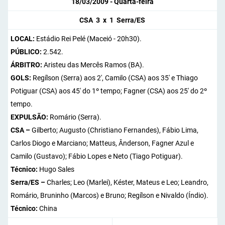
18/03/2009 - Quarta-feira
CSA 3 x 1 Serra/ES
LOCAL:
Estádio Rei Pelé (Maceió - 20h30).
PÚBLICO:
2.542.
ÁRBITRO:
Aristeu das Mercês Ramos (BA).
GOLS:
Regílson (Serra) aos 2', Camilo (CSA) aos 35' e Thiago
Potiguar (CSA) aos 45' do 1º tempo; Fagner (CSA) aos 25' do 2º
tempo.
EXPULSÃO:
Romário (Serra).
CSA –
Gilberto; Augusto (Christiano Fernandes), Fábio Lima,
Carlos Diogo e Marciano; Matteus, Ânderson, Fagner Azul e
Camilo (Gustavo); Fábio Lopes e Neto (Tiago Potiguar).
Técnico:
Hugo Sales
Serra/ES –
Charles; Leo (Marlei), Késter, Mateus e Leo; Leandro,
Romário, Bruninho (Marcos) e Bruno; Regílson e Nivaldo (Índio).
Técnico:
China