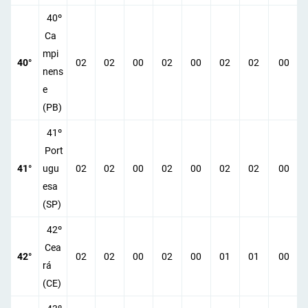
40º
Ca
mpi
40°
02
02
00
02
00
02
02
00
nens
e
(PB)
41º
Port
41°
ugu
02
02
00
02
00
02
02
00
esa
(SP)
42º
Cea
42°
02
02
00
02
00
01
01
00
rá
(CE)