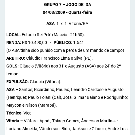
GRUPO 7 – JOGO DE IDA
04/03/2009 - Quarta-feira
ASA
1 x 1 Vitória/BA
LOCAL:
Estádio Rei Pelé (Maceió - 21h50).
RENDA:
R$ 10.490,00 -
PÚBLICO:
1.541
(O ASA tinha sido punido com a perda de um mando de campo)
ÁRBITRO:
Cláudio Francisco Lima e Silva (PE).
GOLS:
Gláucio (Vitória) aos 31' e Augusto (ASA) aos 24' do 2º
tempo.
EXPULSÃO:
Gláucio (Vitória).
ASA –
Santos; Ricardinho, Paulão, Leandro Cardoso e Augusto
(Henrique); Paulo Foiani (Cal), Jota, Gilmar Baiano e Rodriguinho;
Maycon e Nílson (Marabá).
Técnico:
Vica
Vitória –
Viáfara; Apodi, Thiago Gomes, Ânderson Martins e
Luciano Almeida; Vânderson, Bida, Jackson e Gláucio; André Luís