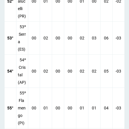
52°
aluc
00
01
00
00
01
00
02
-02
elli
(PR)
53º
Serr
53°
00
02
00
00
02
03
06
-03
a
(ES)
54º
Cris
54°
00
02
00
00
02
02
05
-03
tal
(AP)
55º
Fla
55°
men
00
01
00
00
01
01
04
-03
go
(PI)