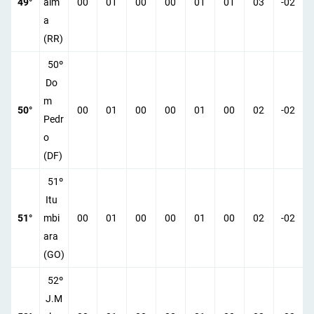
49°
aim
00
01
00
00
01
01
03
-02
a
(RR)
50º
Do
m
50°
00
01
00
00
01
00
02
-02
Pedr
o
(DF)
51º
Itu
51°
mbi
00
01
00
00
01
00
02
-02
ara
(GO)
52º
J.M