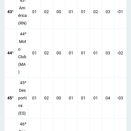
43º
Am
43°
01
02
00
01
01
02
03
-01
érica
(RN)
44º
Mot
o
44°
01
02
00
01
01
01
03
-02
Club
(MA
)
45º
Des
45°
porti
01
02
00
01
01
01
04
-03
va
(ES)
46º