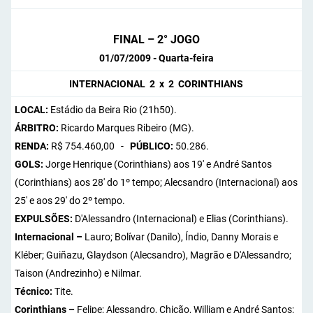
FINAL – 2° JOGO
01/07/2009 - Quarta-feira
INTERNACIONAL 2 x 2 CORINTHIANS
LOCAL:
Estádio da Beira Rio (21h50).
ÁRBITRO:
Ricardo Marques Ribeiro (MG).
RENDA:
R$ 754.460,00 -
PÚBLICO:
50.286.
GOLS:
Jorge Henrique (Corinthians) aos 19' e André Santos
(Corinthians) aos 28' do 1º tempo; Alecsandro (Internacional) aos
25' e aos 29' do 2º tempo.
EXPULSÕES:
D'Alessandro (Internacional) e Elias (Corinthians).
Internacional –
Lauro; Bolívar (Danilo), Índio, Danny Morais e
Kléber; Guiñazu, Glaydson (Alecsandro), Magrão e D'Alessandro;
Taison (Andrezinho) e Nilmar.
Técnico:
Tite.
Corinthians –
Felipe; Alessandro, Chicão, William e André Santos;