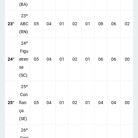
(BA)
23º
23°
ABC
05
04
01
02
01
08
06
02
(RN)
24º
Figu
24°
eiren
05
04
01
02
01
06
06
00
se
(SC)
25º
Con
25°
fian
05
04
01
02
01
04
04
00
ça
(SE)
26º