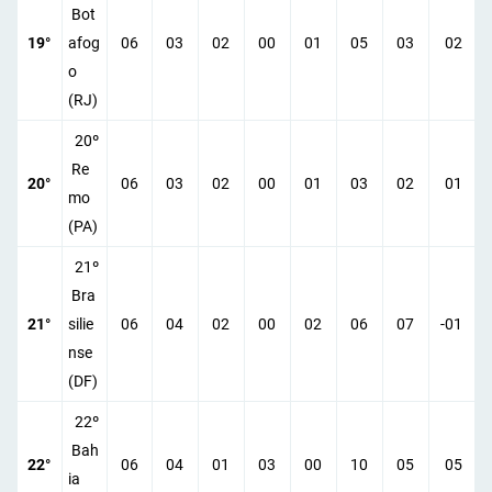
Bot
19°
afog
06
03
02
00
01
05
03
02
o
(RJ)
20º
Re
20°
06
03
02
00
01
03
02
01
mo
(PA)
21º
Bra
21°
silie
06
04
02
00
02
06
07
-01
nse
(DF)
22º
Bah
22°
06
04
01
03
00
10
05
05
ia