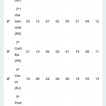
(SP)
2º I
nter
2°
naci
23
12
07
02
03
21
09
12
onal
(RS)
3º
Corit
3°
21
10
06
03
01
19
08
11
iba
(PR)
4º
Vas
4°
16
08
04
04
00
18
05
13
co
(RJ)
5º
Pont