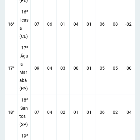
(PE)
16º
Icas
16°
07
06
01
04
01
06
08
-02
a
(CE)
17º
Águ
ia
17°
09
04
03
00
01
05
05
00
Mar
abá
(PA)
18º
San
18°
07
04
02
01
01
06
02
04
tos
(SP)
19º