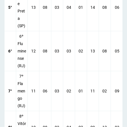
e
5°
13
08
03
04
01
14
08
06
Pret
a
(SP)
6º
Flu
6°
mine
12
08
03
03
02
13
08
05
nse
(RJ)
7º
Fla
7°
men
11
06
03
02
01
11
02
09
go
(RJ)
8º
Vitór