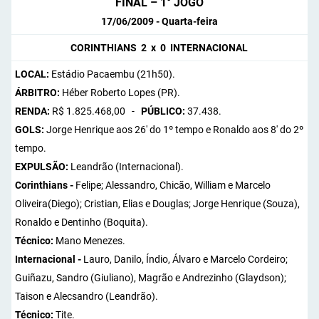
FINAL – 1° JOGO
17/06/2009 - Quarta-feira
CORINTHIANS 2 x 0 INTERNACIONAL
LOCAL:
Estádio Pacaembu (21h50).
ÁRBITRO:
Héber Roberto Lopes (PR).
RENDA:
R$ 1.825.468,00 -
PÚBLICO:
37.438.
GOLS:
Jorge Henrique aos 26' do 1º tempo e Ronaldo aos 8' do 2º
tempo.
EXPULSÃO:
Leandrão (Internacional).
Corinthians -
Felipe; Alessandro, Chicão, William e Marcelo
Oliveira(Diego); Cristian, Elias e Douglas; Jorge Henrique (Souza),
Ronaldo e Dentinho (Boquita).
Técnico:
Mano Menezes.
Internacional -
Lauro, Danilo, Índio, Álvaro e Marcelo Cordeiro;
Guiñazu, Sandro (Giuliano), Magrão e Andrezinho (Glaydson);
Taison e Alecsandro (Leandrão).
Técnico:
Tite.