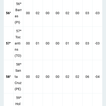
56º
Barr
56°
00
02
00
00
02
00
03
-03
as
(PI)
57º
Toc
57°
anti
00
01
00
00
01
00
03
-03
ns
(TO)
58º
San
58°
ta
00
02
00
00
02
02
06
-04
Cruz
(PE)
59º
Hol