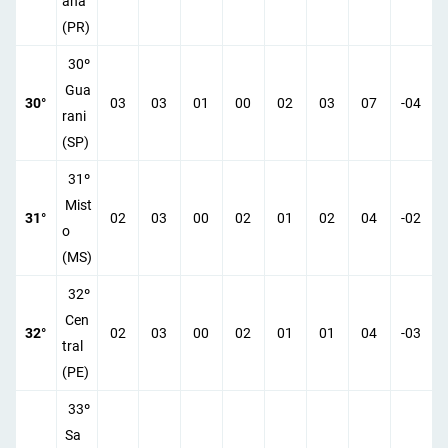
aná
(PR)
30º
Gua
30°
03
03
01
00
02
03
07
-04
rani
(SP)
31º
Mist
31°
02
03
00
02
01
02
04
-02
o
(MS)
32º
Cen
32°
02
03
00
02
01
01
04
-03
tral
(PE)
33º
Sa