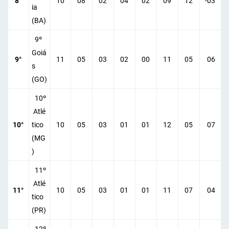
8°
10
08
02
04
02
09
12
-03
ia
(BA)
9º
Goiá
9°
11
05
03
02
00
11
05
06
s
(GO)
10º
Atlé
10°
tico
10
05
03
01
01
12
05
07
(MG
)
11º
Atlé
11°
10
05
03
01
01
11
07
04
tico
(PR)