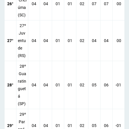
Crici
26°
04
04
01
01
02
07
07
00
úma
(SC)
27º
Juv
27°
entu
04
04
01
01
02
04
04
00
de
(RS)
28º
Gua
ratin
28°
04
04
01
01
02
05
06
-01
guet
á
(SP)
29º
Par
29°
04
04
01
01
02
05
06
-01