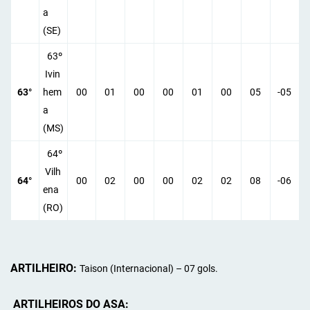
a
(SE)
63º
Ivin
63°
hem
00
01
00
00
01
00
05
-05
a
(MS)
64º
Vilh
64°
00
02
00
00
02
02
08
-06
ena
(RO)
ARTILHEIRO:
Taison (Internacional) – 07 gols.
ARTILHEIROS DO ASA: