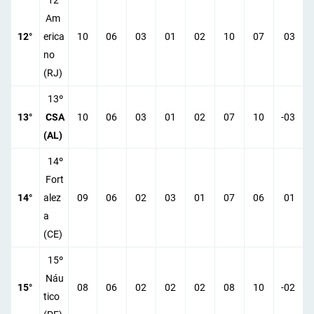
12º
Am
12°
erica
10
06
03
01
02
10
07
03
no
(RJ)
13º
13°
CSA
10
06
03
01
02
07
10
-03
(AL)
14º
Fort
14°
alez
09
06
02
03
01
07
06
01
a
(CE)
15º
Náu
15°
08
06
02
02
02
08
10
-02
tico