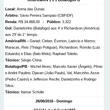
Local:
Arena das Dunas
Árbitro:
Sávio Pereira Sampaio (CBF/DF)
Renda:
R$ 34.868,00
- Público:
3.322
Gol:
Danielzinho (Botafogo) aos 4’ e Richardson (América)
aos 29’ do 1° tempo.
América/RN –
Daniel; Cleber, Éverton, Laércio e Memo;
Maracas, Reis (Thiago Potiguar), Richardson, Romão (Luiz
Eduardo) e Elias (Ítalo Melo); Raphael Toledo.
Técnico:
Sérgio China
Botafogo/PB
- Michel Alves; Marcelo Xavier (Ângelo), Plínio
e André Paulino; Djavan (João Paulo), Val, Marcinho, Assis
(Pedro Castro) e Jefferson Recife; Danielzinho e Rodrigo
Silva.
Técnico:
Itamar Schülle
26/06/2016 - Domingo