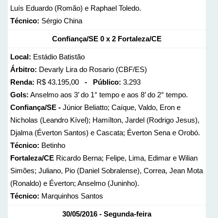
Luís Eduardo (Romão) e Raphael Toledo.
Técnico:
Sérgio China
Confiança/SE 0 x 2 Fortaleza/CE
Local:
Estádio Batistão
Árbitro:
Devarly Lira do Rosario (CBF/ES)
Renda:
R$ 43.195,00
- Público:
3.293
Gols:
Anselmo aos 3’ do 1° tempo e aos 8’ do 2° tempo.
Confiança/SE -
Júnior Beliatto; Caíque, Valdo, Eron e
Nicholas (Leandro Kível); Hamílton, Jardel (Rodrigo Jesus),
Djalma (Éverton Santos) e Cascata; Éverton Sena e Orobó.
Técnico:
Betinho
Fortaleza/CE
Ricardo Berna; Felipe, Lima, Edimar e Wilian
Simões; Juliano, Pio (Daniel Sobralense), Correa, Jean Mota
(Ronaldo) e Éverton; Anselmo (Juninho).
Técnico:
Marquinhos Santos
30/05/2016 - Segunda-feira