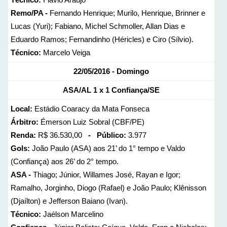
Remo/PA -
Fernando Henrique; Murilo, Henrique, Brinner e
Lucas (Yuri); Fabiano, Michel Schmoller, Allan Dias e
Eduardo Ramos; Fernandinho (Héricles) e Ciro (Sílvio).
Técnico:
Marcelo Veiga
22/05/2016 - Domingo
ASA/AL 1 x 1 Confiança/SE
Local:
Estádio Coaracy da Mata Fonseca
Árbitro:
Émerson Luiz Sobral (CBF/PE)
Renda:
R$ 36.530,00
- Público:
3.977
Gols:
João Paulo (ASA) aos 21’ do 1° tempo e Valdo
(Confiança) aos 26’ do 2° tempo.
ASA -
Thiago; Júnior, Willames José, Rayan e Igor;
Ramalho, Jorginho, Diogo (Rafael) e João Paulo; Klênisson
(Djaílton) e Jefferson Baiano (Ivan).
Técnico:
Jaélson Marcelino