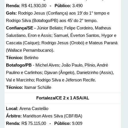
Renda:
R$ 41.930,00
- Público:
3.490
Gols:
Rodrigo Jesus (Confiança) aos 19’ do 1° tempo e
Rodrigo Silva (Botafogo/PB) aos 45’ do 2° tempo.
Confiança/SE -
Júnior Beliato; Felipe Cordeiro, Matheus
Salustiano, Eron e Assis; Samuel, Éverton Santos, Hygor e
Cascata (Caíque); Rodrigo Jesus (Orobó) e Mateus Paraná
(Wallace Pernambucano).
Técnico:
Betinho
Botafogo/PB
- Michel Alves; João Paulo, Plínio, André
Paulino e Carlinhos; Djavan (Ângelo), Danielzinho (Assis),
Val e Marcinho; Rodrigo Silva e Jéferson Recife.
Técnico:
Itamar Schülle
Fortaleza/CE 2 x 1 ASA/AL
Local:
Arena Castelão
Árbitro:
Mariélson Alves Silva (CBF/BA)
Renda:
R$ 75.115,00
- Público:
9.009