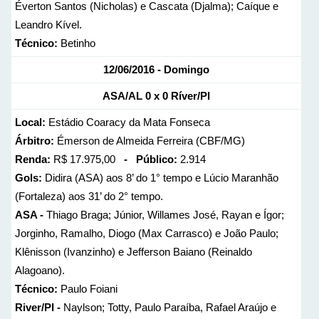
Éverton Santos (Nicholas) e Cascata (Djalma); Caíque e
Leandro Kível.
Técnico:
Betinho
12/06/2016 - Domingo
ASA/AL 0 x 0 Ríver/PI
Local:
Estádio Coaracy da Mata Fonseca
Árbitro:
Émerson de Almeida Ferreira (CBF/MG)
Renda:
R$ 17.975,00
- Público:
2.914
Gols:
Didira (ASA) aos 8’ do 1° tempo e Lúcio Maranhão
(Fortaleza) aos 31’ do 2° tempo.
ASA -
Thiago Braga; Júnior, Willames José, Rayan e Ígor;
Jorginho, Ramalho, Diogo (Max Carrasco) e João Paulo;
Klênisson (Ivanzinho) e Jefferson Baiano (Reinaldo
Alagoano).
Técnico:
Paulo Foiani
River/PI -
Naylson; Totty, Paulo Paraíba, Rafael Araújo e