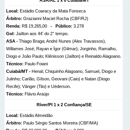
ASA/AL 1 x 0 Cuiabá/MT
Local:
Estádio Coaracy da Mata Fonseca
Árbitro:
Grazianni Maciel Rocha (CBF/RJ)
Renda:
R$ 19.265,00
- Público:
3.278
Gol:
Jaílton aos 44' do 2° tempo.
ASA -
Thiago Braga; André Nunes (Alex Travassos),
Willames José, Rayan e Ígor (Gilmar); Jorginho, Ramalho,
Diogo e João Paulo; Klênisson (Jaílton) e Reinaldo Alagoano.
Técnico:
Paulo Foiani
Cuiabá/MT -
Henal; Chiquinho Alagoano, Samuel, Diogo e
Julinho; Carlão, Gílson, Geovani (Caio) e Natan (Diogo
Recife); Vânger (Tito) e Uéderson.
Técnico:
Flávio Araújo
Ríver/PI 1 x 2 Confiança/SE
Local:
Estádio Almeidão
Árbitro:
Paulo Sérgio Santos Moreira (CBF/MA)