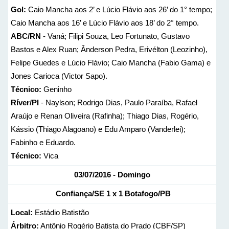
Gol:
Caio Mancha aos 2’ e Lúcio Flávio aos 26’ do 1° tempo;
Caio Mancha aos 16’ e Lúcio Flávio aos 18’ do 2° tempo.
ABC/RN
- Vaná; Filipi Souza, Leo Fortunato, Gustavo
Bastos e Alex Ruan; Ânderson Pedra, Erivélton (Leozinho),
Felipe Guedes e Lúcio Flávio; Caio Mancha (Fabio Gama) e
Jones Carioca (Victor Sapo).
Técnico:
Geninho
Ríver/PI
- Naylson; Rodrigo Dias, Paulo Paraíba, Rafael
Araújo e Renan Oliveira (Rafinha); Thiago Dias, Rogério,
Kássio (Thiago Alagoano) e Edu Amparo (Vanderlei);
Fabinho e Eduardo.
Técnico:
Vica
03/07/2016 - Domingo
Confiança/SE 1 x 1 Botafogo/PB
Local:
Estádio Batistão
Árbitro:
Antônio Rogério Batista do Prado (CBF/SP)