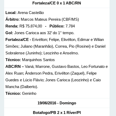
Fortaleza/CE 0 x 1 ABC/RN
Local:
Arena Castelão
Árbitro:
Marcos Mateus Pereira (CBF/MS)
Renda:
R$ 75.874,00
- Público:
7.784
Gol:
Jones Carioca aos 32’ do 1° tempo.
Fortaleza/CE -
Erivélton; Felipe, Elivélton, Edimar e Wilian
Simões; Juliano (Maranhão), Correa, Pio (Rosinei) e Daniel
Sobralense (Juninho); Leozinho e Anselmo.
Técnico:
Marquinhos Santos
ABC/RN –
Vaná; Marrone, Gustavo Bastos, Leo Fortunato e
Alex Ruan; Ânderson Pedra, Erivélton (Zaquel), Felipe
Guedes e Lúcio Flávio; Jones Carioca (Leozinho) e Caio
Mancha (Dalberto).
Técnico:
Geninho
19/06/2016 - Domingo
Botafogo/PB 2 x 1 Ríver/PI