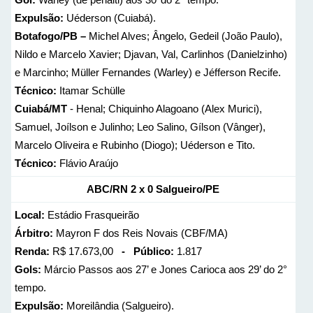
Expulsão:
Uéderson (Cuiabá).
Botafogo/PB –
Michel Alves; Ângelo, Gedeil (João Paulo),
Nildo e Marcelo Xavier; Djavan, Val, Carlinhos (Danielzinho)
e Marcinho; Müller Fernandes (Warley) e Jéfferson Recife.
Técnico:
Itamar Schülle
Cuiabá/MT
- Henal; Chiquinho Alagoano (Alex Murici),
Samuel, Joílson e Julinho; Leo Salino, Gílson (Vânger),
Marcelo Oliveira e Rubinho (Diogo); Uéderson e Tito.
Técnico:
Flávio Araújo
ABC/RN 2 x 0 Salgueiro/PE
Local:
Estádio Frasqueirão
Árbitro:
Mayron F dos Reis Novais (CBF/MA)
Renda:
R$ 17.673,00
- Público:
1.817
Gols:
Márcio Passos aos 27’ e Jones Carioca aos 29’ do 2°
tempo.
Expulsão:
Moreilândia (Salgueiro).