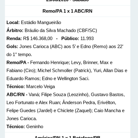
Remo/PA 1 x 1 ABC/RN
Local:
Estádio Mangueirão
Árbitro:
Bráulio da Silva Machado (CBF/SC)
Renda:
R$ 146.368,00
- Público:
11.993
Gols:
Jones Carioca (ABC) aos 5’ e Edno (Remo) aos 22’
do 1° tempo.
Remo/PA -
Fernando Henrique; Levy, Brinner, Max e
Fabiano (Ciro); Michel Schmoller (Patrick), Yuri, Allan Dias e
Eduardo Ramos; Edno e Wellington Saci.
Técnico:
Marcelo Veiga
ABC/RN -
Vaná; Filipe Souza (Leozinho), Gustavo Bastos,
Leo Fortunato e Alex Ruan; Ânderson Pedra, Erivélton,
Felipe Guedes (Jardel) e Chiclete (Zaquel); Caio Mancha e
Jones Carioca.
Técnico:
Geninho
América/RN 1 x 1 Botafogo/PB