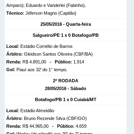
Amparo); Eduardo e Vanderlei (Fabinho).
Técnico:
Jéferson Magno (Capitão)
25/05/2016 - Quarta-feira
Salgueiro/PE 1 x 0 Botafogo/PB
Local:
Estádio Cornélio de Barros
Árbitro:
Gleidson Santos Oliveira (CBF/BA)
Renda:
R$ 4.891,00
- Público:
1.914
Gol:
Piauí aos 32’ do 1° tempo.
2ª RODADA
28/05/2016 - Sábado
Botafogo/PB 1 x 0 Cuiabá/MT
Local:
Estádio Almeidão
Árbitro:
Bruno Rezende Silva (CBF/GO)
Renda:
R$ 44.965,00
- Público:
4.659
Gol:
Warley (de pênalti) aos 30’ do 2° tempo.