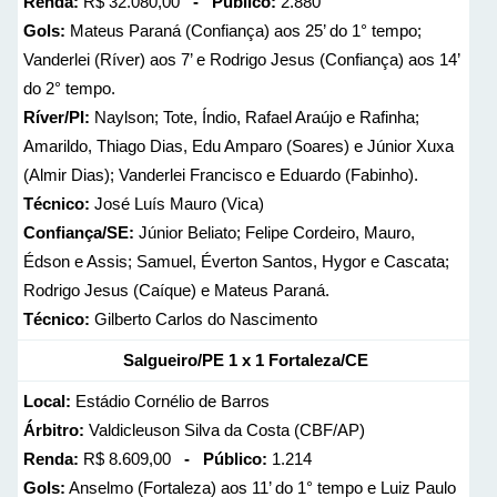
Renda:
R$ 32.080,00
- Público:
2.880
Gols:
Mateus Paraná (Confiança) aos 25’ do 1° tempo;
Vanderlei (Ríver) aos 7’ e Rodrigo Jesus (Confiança) aos 14’
do 2° tempo.
Ríver/PI:
Naylson; Tote, Índio, Rafael Araújo e Rafinha;
Amarildo, Thiago Dias, Edu Amparo (Soares) e Júnior Xuxa
(Almir Dias); Vanderlei Francisco e Eduardo (Fabinho).
Técnico:
José Luís Mauro (Vica)
Confiança/SE:
Júnior Beliato; Felipe Cordeiro, Mauro,
Édson e Assis; Samuel, Éverton Santos, Hygor e Cascata;
Rodrigo Jesus (Caíque) e Mateus Paraná.
Técnico:
Gilberto Carlos do Nascimento
Salgueiro/PE 1 x 1 Fortaleza/CE
Local:
Estádio Cornélio de Barros
Árbitro:
Valdicleuson Silva da Costa (CBF/AP)
Renda:
R$ 8.609,00
- Público:
1.214
Gols:
Anselmo (Fortaleza) aos 11’ do 1° tempo e Luiz Paulo