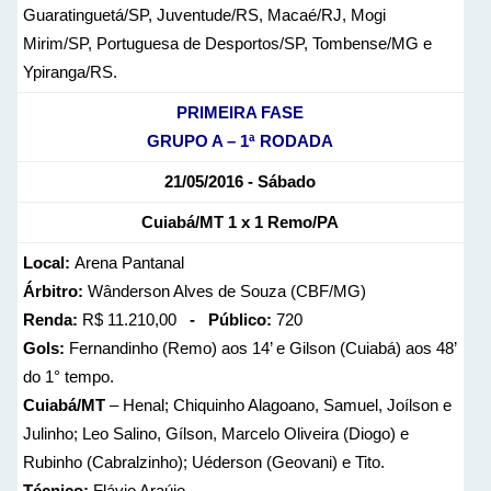
Guaratinguetá/SP, Juventude/RS, Macaé/RJ, Mogi
Mirim/SP, Portuguesa de Desportos/SP, Tombense/MG e
Ypiranga/RS.
PRIMEIRA FASE
GRUPO A – 1ª RODADA
21/05/2016 - Sábado
Cuiabá/MT 1 x 1 Remo/PA
Local:
Arena Pantanal
Árbitro:
Wânderson Alves de Souza (CBF/MG)
Renda:
R$ 11.210,00
- Público:
720
Gols:
Fernandinho (Remo) aos 14’ e Gilson (Cuiabá) aos 48’
do 1° tempo.
Cuiabá/MT
– Henal; Chiquinho Alagoano, Samuel, Joílson e
Julinho; Leo Salino, Gílson, Marcelo Oliveira (Diogo) e
Rubinho (Cabralzinho); Uéderson (Geovani) e Tito.
Técnico:
Flávio Araújo