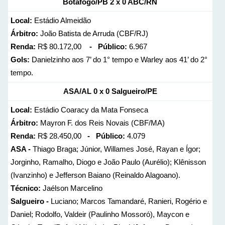
Botafogo/PB 2 x 0 ABC/RN
Local:
Estádio Almeidão
Árbitro:
João Batista de Arruda (CBF/RJ)
Renda:
R$ 80.172,00
- Público:
6.967
Gols:
Danielzinho aos 7’ do 1° tempo e Warley aos 41’ do 2°
tempo.
ASA/AL 0 x 0 Salgueiro/PE
Local:
Estádio Coaracy da Mata Fonseca
Árbitro:
Mayron F. dos Reis Novais (CBF/MA)
Renda:
R$ 28.450,00
- Público:
4.079
ASA -
Thiago Braga; Júnior, Willames José, Rayan e Ígor;
Jorginho, Ramalho, Diogo e João Paulo (Aurélio); Klênisson
(Ivanzinho) e Jefferson Baiano (Reinaldo Alagoano).
Técnico:
Jaélson Marcelino
Salgueiro -
Luciano; Marcos Tamandaré, Ranieri, Rogério e
Daniel; Rodolfo, Valdeir (Paulinho Mossoró), Maycon e