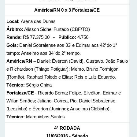
América/RN 0 x 3 Fortaleza/CE
Local:
Arena das Dunas
Árbitro:
Alisson Sidnei Furtado (CBF/TO)
Renda:
R$ 77.375,00
- Público:
4.756
Gols:
Daniel Sobralense aos 33’ e Edimar aos 42’ do 1°
tempo; Anselmo aos 34’ do 2° tempo.
América/RN –
Daniel; Éverton (David), Gustavo, João Paulo
e Richardson (Thiago Potiguar); Memo, Bruno Formigoni
(Romão), Raphael Toledo e Elias; Reis e Luiz Eduardo.
Técnico:
Sérgio China
Fortaleza/CE
- Ricardo Berna; Felipe, Elivélton, Edimar e
Wilian Simões; Juliano, Correa, Pio, Daniel Sobralense
(Leozinho) e Éverton (Juninho); Anselmo (Clebinho).
Técnico:
Marquinhos Santos
4ª RODADA
11/06/2016 - Sábado