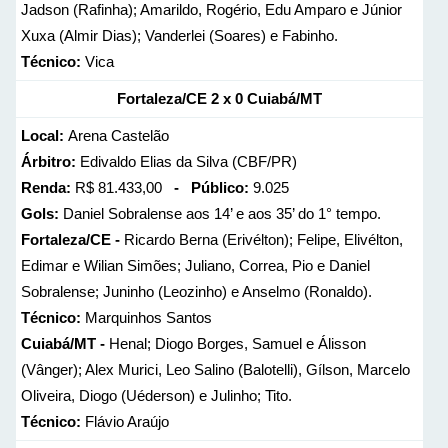
Jadson (Rafinha); Amarildo, Rogério, Edu Amparo e Júnior
Xuxa (Almir Dias); Vanderlei (Soares) e Fabinho.
Técnico:
Vica
Fortaleza/CE 2 x 0 Cuiabá/MT
Local:
Arena Castelão
Árbitro:
Edivaldo Elias da Silva (CBF/PR)
Renda:
R$ 81.433,00
- Público:
9.025
Gols:
Daniel Sobralense aos 14’ e aos 35’ do 1° tempo.
Fortaleza/CE -
Ricardo Berna (Erivélton); Felipe, Elivélton,
Edimar e Wilian Simões; Juliano, Correa, Pio e Daniel
Sobralense; Juninho (Leozinho) e Anselmo (Ronaldo).
Técnico:
Marquinhos Santos
Cuiabá/MT -
Henal; Diogo Borges, Samuel e Álisson
(Vânger); Alex Murici, Leo Salino (Balotelli), Gílson, Marcelo
Oliveira, Diogo (Uéderson) e Julinho; Tito.
Técnico:
Flávio Araújo