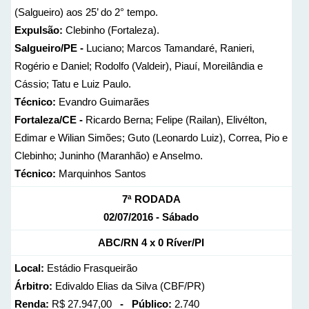
(Salgueiro) aos 25’ do 2° tempo.
Expulsão:
Clebinho (Fortaleza).
Salgueiro/PE -
Luciano; Marcos Tamandaré, Ranieri,
Rogério e Daniel; Rodolfo (Valdeir), Piauí, Moreilândia e
Cássio; Tatu e Luiz Paulo.
Técnico:
Evandro Guimarães
Fortaleza/CE -
Ricardo Berna; Felipe (Railan), Elivélton,
Edimar e Wilian Simões; Guto (Leonardo Luiz), Correa, Pio e
Clebinho; Juninho (Maranhão) e Anselmo.
Técnico:
Marquinhos Santos
7ª RODADA
02/07/2016 - Sábado
ABC/RN 4 x 0 Ríver/PI
Local:
Estádio Frasqueirão
Árbitro:
Edivaldo Elias da Silva (CBF/PR)
Renda:
R$ 27.947,00
- Público:
2.740