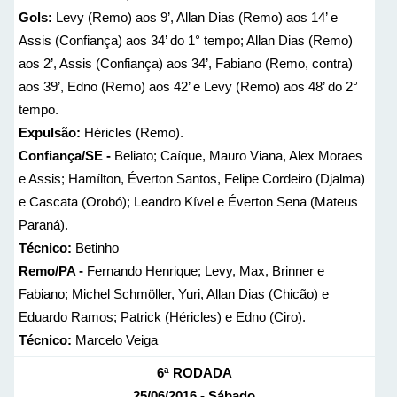
Gols:
Levy (Remo) aos 9’, Allan Dias (Remo) aos 14’ e
Assis (Confiança) aos 34’ do 1° tempo; Allan Dias (Remo)
aos 2’, Assis (Confiança) aos 34’, Fabiano (Remo, contra)
aos 39’, Edno (Remo) aos 42’ e Levy (Remo) aos 48’ do 2°
tempo.
Expulsão:
Héricles (Remo).
Confiança/SE -
Beliato; Caíque, Mauro Viana, Alex Moraes
e Assis; Hamílton, Éverton Santos, Felipe Cordeiro (Djalma)
e Cascata (Orobó); Leandro Kível e Éverton Sena (Mateus
Paraná).
Técnico:
Betinho
Remo/PA -
Fernando Henrique; Levy, Max, Brinner e
Fabiano; Michel Schmöller, Yuri, Allan Dias (Chicão) e
Eduardo Ramos; Patrick (Héricles) e Edno (Ciro).
Técnico:
Marcelo Veiga
6ª RODADA
25/06/2016 - Sábado