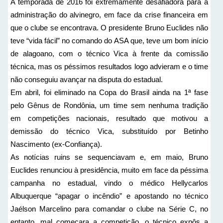
A temporada de 2016 foi extremamente desafiadora para a
administração do alvinegro, em face da crise financeira em
que o clube se encontrava. O presidente Bruno Euclides não
teve “vida fácil” no comando do ASA que, teve um bom início
de alagoano, com o técnico Vica à frente da comissão
técnica, mas os péssimos resultados logo advieram e o time
não conseguiu avançar na disputa do estadual.
Em abril, foi eliminado na Copa do Brasil ainda na 1ª fase
pelo Gênus de Rondônia, um time sem nenhuma tradição
em competições nacionais, resultado que motivou a
demissão do técnico Vica, substituído por Betinho
Nascimento (ex-Confiança).
As notícias ruins se sequenciavam e, em maio, Bruno
Euclides renunciou à presidência, muito em face da péssima
campanha no estadual, vindo o médico Hellycarlos
Albuquerque “apagar o incêndio” e apostando no técnico
Jaélson Marcelino para comandar o clube na Série C, no
entanto, mal começara a competição, o técnico expôs a