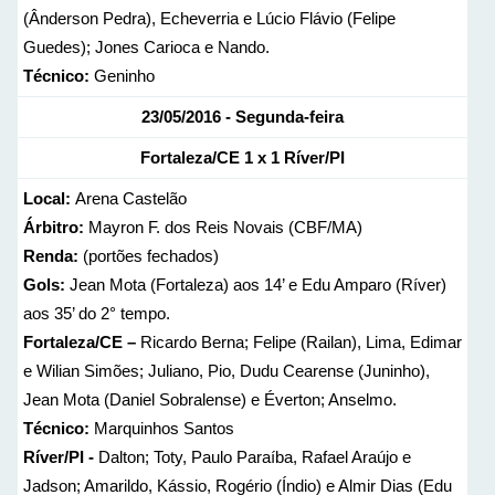
(Ânderson Pedra), Echeverria e Lúcio Flávio (Felipe
Guedes); Jones Carioca e Nando.
Técnico:
Geninho
23/05/2016 - Segunda-feira
Fortaleza/CE 1 x 1 Ríver/PI
Local:
Arena Castelão
Árbitro:
Mayron F. dos Reis Novais (CBF/MA)
Renda:
(portões fechados)
Gols:
Jean Mota (Fortaleza) aos 14’ e Edu Amparo (Ríver)
aos 35’ do 2° tempo.
Fortaleza/CE –
Ricardo Berna; Felipe (Railan), Lima, Edimar
e Wilian Simões; Juliano, Pio, Dudu Cearense (Juninho),
Jean Mota (Daniel Sobralense) e Éverton; Anselmo.
Técnico:
Marquinhos Santos
Ríver/PI -
Dalton; Toty, Paulo Paraíba, Rafael Araújo e
Jadson; Amarildo, Kássio, Rogério (Índio) e Almir Dias (Edu