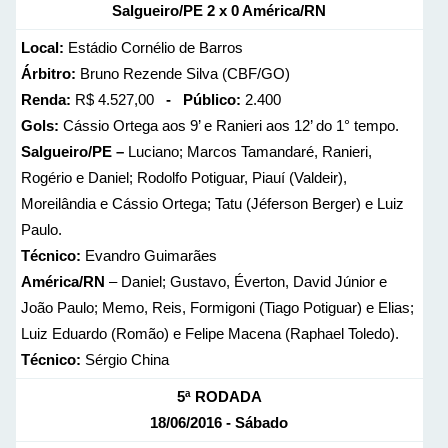
Salgueiro/PE 2 x 0 América/RN
Local:
Estádio Cornélio de Barros
Árbitro:
Bruno Rezende Silva (CBF/GO)
Renda:
R$ 4.527,00
- Público:
2.400
Gols:
Cássio Ortega aos 9’ e Ranieri aos 12’ do 1° tempo.
Salgueiro/PE –
Luciano; Marcos Tamandaré, Ranieri,
Rogério e Daniel; Rodolfo Potiguar, Piauí (Valdeir),
Moreilândia e Cássio Ortega; Tatu (Jéferson Berger) e Luiz
Paulo.
Técnico:
Evandro Guimarães
América/RN
– Daniel; Gustavo, Éverton, David Júnior e
João Paulo; Memo, Reis, Formigoni (Tiago Potiguar) e Elias;
Luiz Eduardo (Romão) e Felipe Macena (Raphael Toledo).
Técnico:
Sérgio China
5ª RODADA
18/06/2016 - Sábado