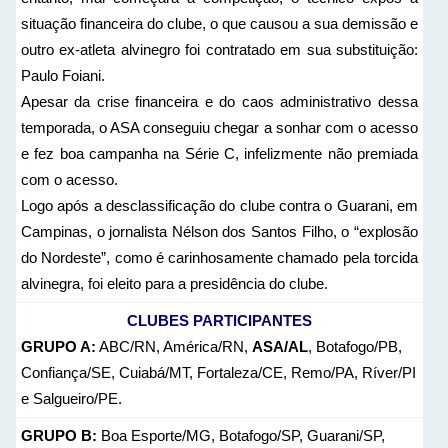
situação financeira do clube, o que causou a sua demissão e
outro ex-atleta alvinegro foi contratado em sua substituição:
Paulo Foiani.
Apesar da crise financeira e do caos administrativo dessa
temporada, o ASA conseguiu chegar a sonhar com o acesso
e fez boa campanha na Série C, infelizmente não premiada
com o acesso.
Logo após a desclassificação do clube contra o Guarani, em
Campinas, o jornalista Nélson dos Santos Filho, o “explosão
do Nordeste”, como é carinhosamente chamado pela torcida
alvinegra, foi eleito para a presidência do clube.
CLUBES PARTICIPANTES
GRUPO A:
ABC/RN, América/RN,
ASA/AL
, Botafogo/PB,
Confiança/SE, Cuiabá/MT, Fortaleza/CE, Remo/PA, Ríver/PI
e Salgueiro/PE.
GRUPO B:
Boa Esporte/MG, Botafogo/SP, Guarani/SP,