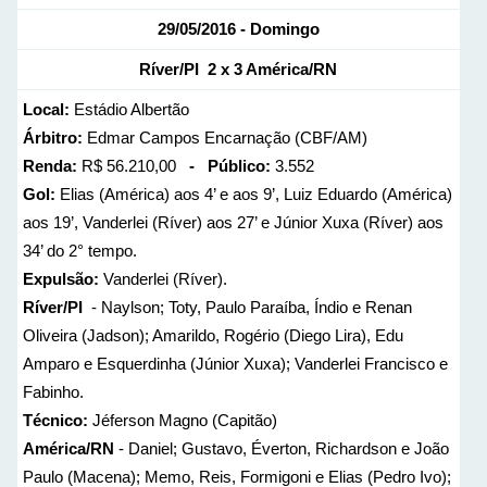
29/05/2016 - Domingo
Ríver/PI 2 x 3 América/RN
Local:
Estádio Albertão
Árbitro:
Edmar Campos Encarnação (CBF/AM)
Renda:
R$ 56.210,00
- Público:
3.552
Gol:
Elias (América) aos 4’ e aos 9’, Luiz Eduardo (América)
aos 19’, Vanderlei (Ríver) aos 27’ e Júnior Xuxa (Ríver) aos
34’ do 2° tempo.
Expulsão:
Vanderlei (Ríver).
Ríver/PI
- Naylson; Toty, Paulo Paraíba, Índio e Renan
Oliveira (Jadson); Amarildo, Rogério (Diego Lira), Edu
Amparo e Esquerdinha (Júnior Xuxa); Vanderlei Francisco e
Fabinho.
Técnico:
Jéferson Magno (Capitão)
América/RN
- Daniel; Gustavo, Éverton, Richardson e João
Paulo (Macena); Memo, Reis, Formigoni e Elias (Pedro Ivo);