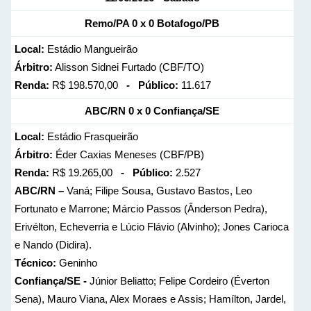
Remo/PA 0 x 0 Botafogo/PB
Local:
Estádio Mangueirão
Árbitro:
Alisson Sidnei Furtado (CBF/TO)
Renda:
R$ 198.570,00
- Público:
11.617
ABC/RN 0 x 0 Confiança/SE
Local:
Estádio Frasqueirão
Árbitro:
Éder Caxias Meneses (CBF/PB)
Renda:
R$ 19.265,00
- Público:
2.527
ABC/RN –
Vaná; Filipe Sousa, Gustavo Bastos, Leo
Fortunato e Marrone; Márcio Passos (Ânderson Pedra),
Erivélton, Echeverria e Lúcio Flávio (Alvinho); Jones Carioca
e Nando (Didira).
Técnico:
Geninho
Confiança/SE -
Júnior Beliatto; Felipe Cordeiro (Éverton
Sena), Mauro Viana, Alex Moraes e Assis; Hamílton, Jardel,