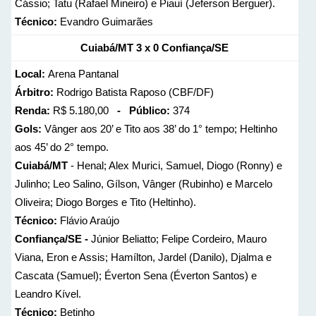
Cássio; Tatu (Rafael Mineiro) e Piauí (Jeferson Berguer).
Técnico:
Evandro Guimarães
Cuiabá/MT 3 x 0 Confiança/SE
Local:
Arena Pantanal
Árbitro:
Rodrigo Batista Raposo (CBF/DF)
Renda:
R$ 5.180,00
- Público:
374
Gols:
Vânger aos 20’ e Tito aos 38’ do 1° tempo; Heltinho
aos 45’ do 2° tempo.
Cuiabá/MT
- Henal; Alex Murici, Samuel, Diogo (Ronny) e
Julinho; Leo Salino, Gílson, Vânger (Rubinho) e Marcelo
Oliveira; Diogo Borges e Tito (Heltinho).
Técnico:
Flávio Araújo
Confiança/SE -
Júnior Beliatto; Felipe Cordeiro, Mauro
Viana, Eron e Assis; Hamílton, Jardel (Danilo), Djalma e
Cascata (Samuel); Éverton Sena (Éverton Santos) e
Leandro Kível.
Técnico:
Betinho