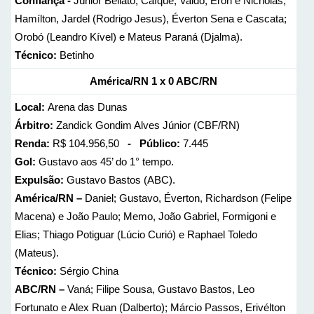
Confiança -
Júnior Beliato; Caíque, Valdo, Eron e Nicholas;
Hamílton, Jardel (Rodrigo Jesus), Éverton Sena e Cascata;
Orobó (Leandro Kível) e Mateus Paraná (Djalma).
Técnico:
Betinho
América/RN 1 x 0 ABC/RN
Local:
Arena das Dunas
Árbitro:
Zandick Gondim Alves Júnior (CBF/RN)
Renda:
R$ 104.956,50
- Público:
7.445
Gol:
Gustavo aos 45’ do 1° tempo.
Expulsão:
Gustavo Bastos (ABC).
América/RN –
Daniel; Gustavo, Éverton, Richardson (Felipe
Macena) e João Paulo; Memo, João Gabriel, Formigoni e
Elias; Thiago Potiguar (Lúcio Curió) e Raphael Toledo
(Mateus).
Técnico:
Sérgio China
ABC/RN –
Vaná; Filipe Sousa, Gustavo Bastos, Leo
Fortunato e Alex Ruan (Dalberto); Márcio Passos, Erivélton