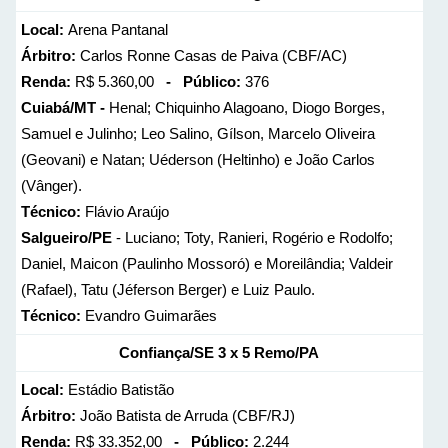
Local:
Arena Pantanal
Árbitro:
Carlos Ronne Casas de Paiva (CBF/AC)
Renda:
R$ 5.360,00
- Público:
376
Cuiabá/MT -
Henal; Chiquinho Alagoano, Diogo Borges,
Samuel e Julinho; Leo Salino, Gílson, Marcelo Oliveira
(Geovani) e Natan; Uéderson (Heltinho) e João Carlos
(Vânger).
Técnico:
Flávio Araújo
Salgueiro/PE
- Luciano; Toty, Ranieri, Rogério e Rodolfo;
Daniel, Maicon (Paulinho Mossoró) e Moreilândia; Valdeir
(Rafael), Tatu (Jéferson Berger) e Luiz Paulo.
Técnico:
Evandro Guimarães
Confiança/SE 3 x 5 Remo/PA
Local:
Estádio Batistão
Árbitro:
João Batista de Arruda (CBF/RJ)
Renda:
R$ 33.352,00
- Público:
2.244