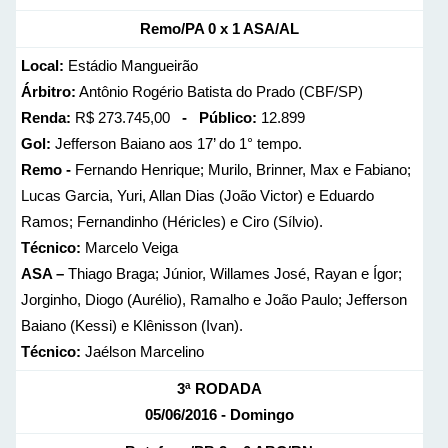
Remo/PA 0 x 1 ASA/AL
Local:
Estádio Mangueirão
Árbitro:
Antônio Rogério Batista do Prado (CBF/SP)
Renda:
R$ 273.745,00
- Público:
12.899
Gol:
Jefferson Baiano aos 17’ do 1° tempo.
Remo -
Fernando Henrique; Murilo, Brinner, Max e Fabiano;
Lucas Garcia, Yuri, Allan Dias (João Victor) e Eduardo
Ramos; Fernandinho (Héricles) e Ciro (Sílvio).
Técnico:
Marcelo Veiga
ASA –
Thiago Braga; Júnior, Willames José, Rayan e Ígor;
Jorginho, Diogo (Aurélio), Ramalho e João Paulo; Jefferson
Baiano (Kessi) e Klênisson (Ivan).
Técnico:
Jaélson Marcelino
3ª RODADA
05/06/2016 - Domingo