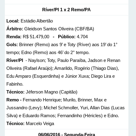
Ríver/PI 1 x 2 Remo/PA
Local:
Estádio Albertão
Árbitro:
Gleidson Santos Oliveira (CBF/BA)
Renda:
R$ 51.479,00
- Público:
4.704
Gols:
Brinner (Remo) aos 9’ e Toty (Ríver) aos 19’ do 1°
tempo; Edno (Remo) aos 46’ do 2° tempo.
Ríver/PI
- Naylson; Toty, Paulo Paraíba, Jadson e Renan
Oliveira (Rafael Araújo); Amarildo, Rogério (Thiago Dias),
Edu Amparo (Esquerdinha) e Júnior Xuxa; Diego Lira e
Fabinho.
Técnico:
Jéferson Magno (Capitão)
Remo -
Fernando Henrique; Murilo, Brinner, Max e
Jussandro (Levy); Michel Schmoller, Yuri, Allan Dias (Lucas
Silva) e Eduardo Ramos; Fernandinho (Héricles) e Edno.
Técnico:
Marcelo Veiga
06/06/2016 - Segunda-Feira