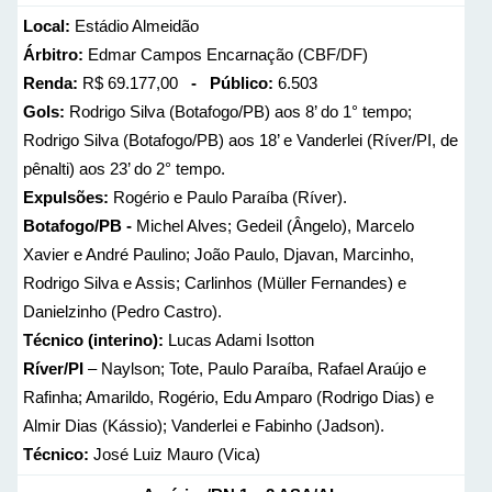
Local:
Estádio Almeidão
Árbitro:
Edmar Campos Encarnação (CBF/DF)
Renda:
R$ 69.177,00
- Público:
6.503
Gols:
Rodrigo Silva (Botafogo/PB) aos 8’ do 1° tempo;
Rodrigo Silva (Botafogo/PB) aos 18’ e Vanderlei (Ríver/PI, de
pênalti) aos 23’ do 2° tempo.
Expulsões:
Rogério e Paulo Paraíba (Ríver).
Botafogo/PB -
Michel Alves; Gedeil (Ângelo), Marcelo
Xavier e André Paulino; João Paulo, Djavan, Marcinho,
Rodrigo Silva e Assis; Carlinhos (Müller Fernandes) e
Danielzinho (Pedro Castro).
Técnico (interino):
Lucas Adami Isotton
Ríver/PI
– Naylson; Tote, Paulo Paraíba, Rafael Araújo e
Rafinha; Amarildo, Rogério, Edu Amparo (Rodrigo Dias) e
Almir Dias (Kássio); Vanderlei e Fabinho (Jadson).
Técnico:
José Luiz Mauro (Vica)