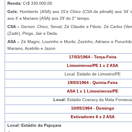
Renda:
Cr$ 330.000,00
Gols:
Humberto (ASA) aos 15’e Chico (CSA de pênalti) aos 34’ 
aos 4’ e Mariano (ASA) aos 29’ do 2° tempo.
CSA –
Gerson; Chico, Sinval, Zé Cláudio e Flávio; Zé Carlos (Ven
(Zadir), Pinga, Jair e Deda.
ASA –
Zé Magro; Lourinho e Murilo; Zezinho, Adriano e Puruchão
Mariano, Acebílio e Jazon.
17/03/1964 - Terça-Feira
Limoeirense/PE 1 x 2 ASA
Local: Estádio de Limoeiro/PE
19/03/1964 - Quinta-Feira
ASA 1 x 1 Limoeirense/PE
Local:
Estádio Coaracy da Mata Fonseca
10/05/1964 - Domingo
Estivadores 6 x 2 ASA
Local: Estádio da Pajuçara