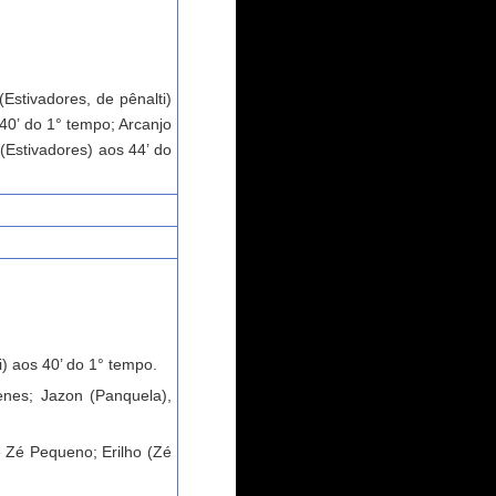
Estivadores, de pênalti)
 40’ do 1° tempo; Arcanjo
 (Estivadores) aos 44’ do
) aos 40’ do 1° tempo.
enes; Jazon (Panquela),
e Zé Pequeno; Erilho (Zé