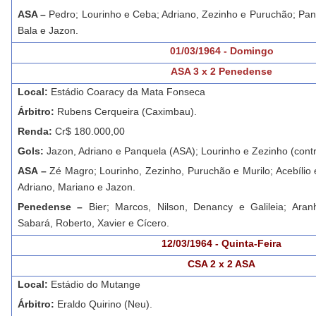
ASA –
Pedro; Lourinho e Ceba; Adriano, Zezinho e Puruchão; Pan
Bala e Jazon.
01/03/1964 - Domingo
ASA 3 x 2 Penedense
Local:
Estádio Coaracy da Mata Fonseca
Árbitro:
Rubens Cerqueira (Caximbau).
Renda:
Cr$ 180.000,00
Gols:
Jazon, Adriano e Panquela (ASA); Lourinho e Zezinho (cont
ASA –
Zé Magro; Lourinho, Zezinho, Puruchão e Murilo; Acebílio 
Adriano, Mariano e Jazon.
Penedense –
Bier; Marcos, Nilson, Denancy e Galileia; Aran
Sabará, Roberto, Xavier e Cícero.
12/03/1964 - Quinta-Feira
CSA 2 x 2 ASA
Local:
Estádio do Mutange
Árbitro:
Eraldo Quirino (Neu).