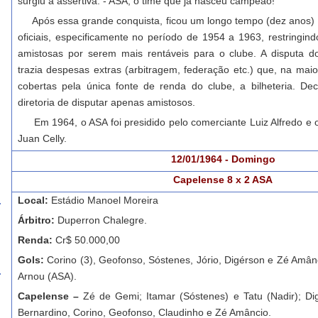
surgiu a assertiva: - ASA, o time que já nasceu campeão!
Após essa grande conquista, ficou um longo tempo (dez anos) 
oficiais, especificamente no período de 1954 a 1963, restringin
amistosas por serem mais rentáveis para o clube. A disputa 
trazia despesas extras (arbitragem, federação etc.) que, na mai
cobertas pela única fonte de renda do clube, a bilheteria. De
diretoria de disputar apenas amistosos.
Em 1964, o ASA foi presidido pelo comerciante Luiz Alfredo e o
Juan Celly.
12/01/1964 - Domingo
Capelense 8 x 2 ASA
Local:
Estádio Manoel Moreira
Árbitro:
Duperron Chalegre.
Renda:
Cr$ 50.000,00
Gols:
Corino (3), Geofonso, Sóstenes, Jório, Digérson e Zé Amân
Arnou (ASA).
Capelense –
Zé de Gemi; Itamar (Sóstenes) e Tatu (Nadir); Dig
Bernardino, Corino, Geofonso, Claudinho e Zé Amâncio.