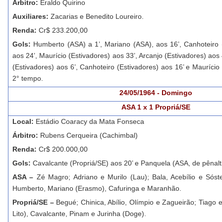
Árbitro:
Eraldo Quirino
Auxiliares:
Zacarias e Benedito Loureiro.
Renda:
Cr$ 233.200,00
Gols:
Humberto (ASA) a 1’, Mariano (ASA), aos 16’, Canhoteiro (
aos 24’, Maurício (Estivadores) aos 33’, Arcanjo (Estivadores) aos
(Estivadores) aos 6’, Canhoteiro (Estivadores) aos 16’ e Maurício
2° tempo.
24/05/1964 - Domingo
ASA 1 x 1 Propriá/SE
Local:
Estádio Coaracy da Mata Fonseca
Árbitro:
Rubens Cerqueira (Cachimbal)
Renda:
Cr$ 200.000,00
Gols:
Cavalcante (Propriá/SE) aos 20’ e Panquela (ASA, de pênalti
ASA –
Zé Magro; Adriano e Murilo (Lau); Bala, Acebílio e Sóst
Humberto, Mariano (Erasmo), Cafuringa e Maranhão.
Propriá/SE –
Begué; Chinica, Abílio, Olímpio e Zagueirão; Tiago 
Lito), Cavalcante, Pinam e Jurinha (Doge).