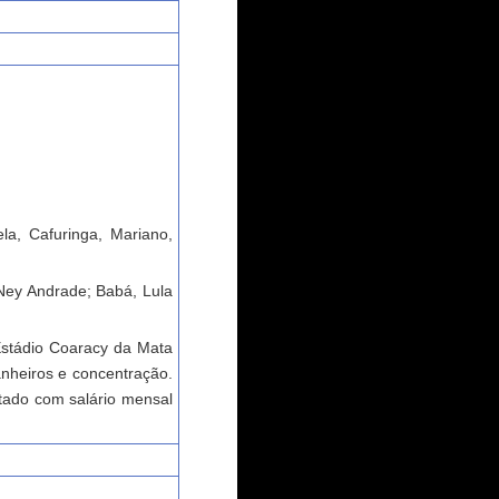
la, Cafuringa, Mariano,
 Ney Andrade; Babá, Lula
Estádio Coaracy da Mata
anheiros e concentração.
atado com salário mensal