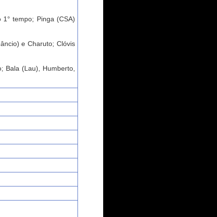
o 1° tempo; Pinga (CSA)
âncio) e Charuto; Clóvis
; Bala (Lau), Humberto,