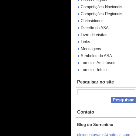
Competições Nacionais
Competições Regionais
Curiosidades
Direção do ASA
Livro de visitas
Links
Mensagens
Símbolos do ASA
Torneios Amistosos
Torneios Início
Pesquisar no site
Contato
Blog do Sorrentino
cleidson
tavares@
hotmail.
com