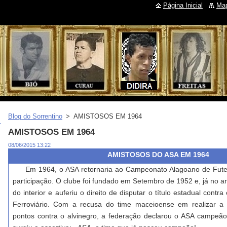
Página Inicial
Map
Blog do Sorrentino
>
AMISTOSOS EM 1964
AMISTOSOS EM 1964
08/06/2015 13:22
AMISTOSOS DO ASA EM 1964
Em 1964, o ASA retornaria ao Campeonato Alagoano de Futeb
participação. O clube foi fundado em Setembro de 1952 e, já no a
do interior e auferiu o direito de disputar o título estadual contr
Ferroviário. Com a recusa do time maceioense em realizar a 
pontos contra o alvinegro, a federação declarou o ASA campeã