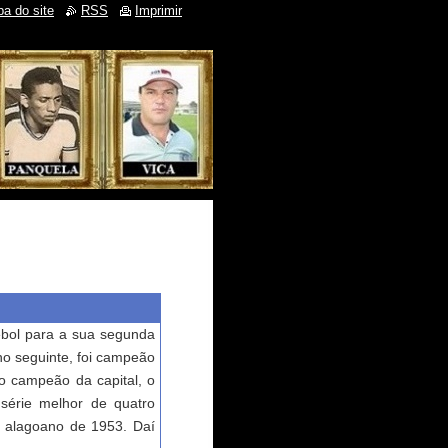
a do site
RSS
Imprimir
ol para a sua segunda
no seguinte, foi campeão
a o campeão da capital, o
série melhor de quatro
o alagoano de 1953. Daí