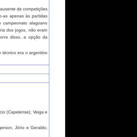
ausente de competições
do-as apenas às partidas
do campeonato alagoano
oria dos jogos, não eram
corre disso, a opção da
 técnico era o argentino
cio (Capelense); Veiga e
erson, Jório e Geraldo;