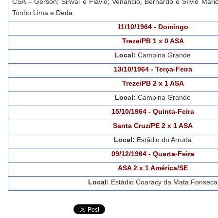
CSA – Gerson; Sinval e Flávio; Venâncio, Bernardo e Sílvio Mário;
Tonho Lima e Deda.
11/10/1964 - Domingo
Treze/PB 1 x 0 ASA
Local:
Campina Grande
13/10/1964 - Terça-Feira
Treze/PB 2 x 1 ASA
Local:
Campina Grande
15/10/1964 - Quinta-Feira
Santa Cruz/PE 2 x 1 ASA
Local:
Estádio do Arruda
09/12/1964 - Quarta-Feira
ASA 2 x 1 América/SE
Local:
Estádio Coaracy da Mata Fonseca