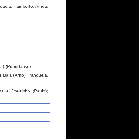
quela, Humberto, Arnou,
ra) (Penedense).
e Bala (Arnô); Panquela,
ha e Joelzinho (Paulo);