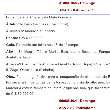
31/05/1964 - Domingo
ASA 1 x 0 América/PE
Local:
Estádio Coaracy da Mata Fonseca
Árbitro:
Rubens Cerqueira (Cachimbal)
Auxiliares:
Maurício e Epitácio.
Renda:
Cr$ 400.000,00
Gols:
Panquela (de falta) aos 43’ do 1° tempo.
ASA –
Zé Magro; Tião e Murilo; Bala, Lau e Sóstenes; Panque
Acebílio e Jazon.
América/PE – Lula; Zé Antônio e Geraldo; Ailton (Agra), Cícero e
II, Zago, Oscar e Lia (Pinheiro).
Obs.:
Foi um jogo festivo para a inauguração do alambrado do 
Fonseca, além de outras benfeitorias, como pista de atletismo, b
Marcou a estreia também do lateral esquerdo Tião, que foi contr
de Cr$ 50.000,00.
09/08/1964 - Domingo
ASA 2 x 2 Estivadores