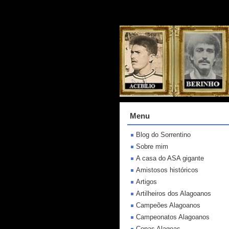
Menu
Blog do Sorrentino
Sobre mim
A casa do ASA gigante
Amistosos históricos
Artigos
Artilheiros dos Alagoanos
Campeões Alagoanos
Campeonatos Alagoanos
Copas Alagoas