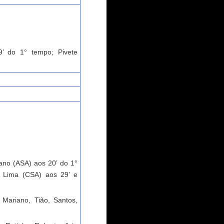
’ do 1° tempo; Pivete
iano (ASA) aos 20’ do 1°
o Lima (CSA) aos 29’ e
 Mariano, Tião, Santos,