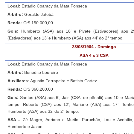
Local:
Estádio Coaracy da Mata Fonseca
Árbitro:
Geraldo Jatobá
Renda:
Cr$ 150.000,00
Gols:
Humberto (ASA) aos 18’ e Pivete (Estivadores) aos 29
(Estivadores) aos 13’ e Humberto (ASA) aos 44’ do 2° tempo.
23/08/1964 - Domingo
ASA 4 x 3 CSA
Local:
Estádio Coaracy da Mata Fonseca
Árbitro:
Benedito Loureiro
Auxiliares:
Agustin Farrapeira e Batista Cortez.
Renda:
Cr$ 360.200,00
Gols:
Santos (ASA) aos 6’, Jair (CSA, de pênalti) aos 10’ e Mar
tempo; Roberto (CSA) aos 12’, Mariano (ASA) aos 17’, Tonh
Humberto (ASA) aos 32’ do 2° tempo.
ASA –
Zé Magro; Adriano e Murilo; Puruchão, Lau e Acebílio;
Humberto e Jazon.