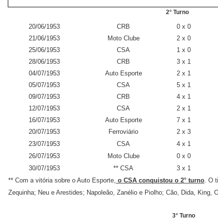
2° Turno
20/06/1953
CRB
0 x 0
21/06/1953
Moto Clube
2 x 0
25/06/1953
CSA
1 x 0
28/06/1953
CRB
3 x 1
04/07/1953
Auto Esporte
2 x 1
05/07/1953
CSA
5 x 1
09/07/1953
CRB
4 x 1
12/07/1953
CSA
2 x 1
16/07/1953
Auto Esporte
7 x 1
20/07/1953
Ferroviário
2 x 3
23/07/1953
CSA
4 x 1
26/07/1953
Moto Clube
0 x 0
30/07/1953
** CSA
3 x 1
** Com a vitória sobre o Auto Esporte,
o CSA conquistou o 2° turno
. O 
Zequinha; Neu e Arestides; Napoleão, Zanélio e Piolho; Cão, Dida, King, 
3° Turno