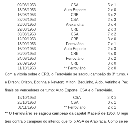
09/08/1953
CSA
5 x 1
13/08/1953
Auto Esporte
2 x 0
16/08/1953
CRB
3 x 2
22/08/1953
CSA
2 x 3
23/08/1953
Alexandria
3 x 4
29/08/1953
CRB
2 x 3
30/08/1953
CSA
7 x 2
12/09/1953
CRB
3 x 0
13/09/1953
Ferroviário
7 x 1
16/09/1953
Auto Esporte
2 x 3
20/09/1953
CRB
4 x 0
24/09/1953
Ferroviário
3 x 2
27/09/1953
CRB
3 x 0
11/10/1953
** Ferroviário
2 x 0
Com a vitória sobre o CRB, o Ferroviário se sagrou campeão do 3° turno
e Dirson; Orizon, Botinha e Newton; Milton, Bequinho, Aldo, Vetinho e Peç
finais os vencedores de turno: Auto Esporte, CSA e o Ferroviário.
18/10/1953
CSA
3 X 3
25/10/1953
CSA
0 x 1
01/11/1953
** Ferroviário
2 x 1
** O Ferroviário se sagrou campeão da capital Maceió de 1953
. O reg
três contra o campeão do interior, que foi o ASA de Arapiraca. Como se r