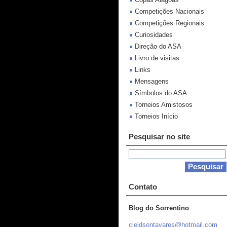
Competições Nacionais
Competições Regionais
Curiosidades
Direção do ASA
Livro de visitas
Links
Mensagens
Símbolos do ASA
Torneios Amistosos
Torneios Início
Pesquisar no site
Contato
Blog do Sorrentino
cleidson
tavares@
hotmail.
com