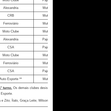
Moto Clube
Pajuçara
Alexandria
Mutange
CRB
Mutange
Ferroviário
Mutange
Moto Clube
Mutange
Alexandria
Pajuçara
CSA
Pajuçara
Moto Clube
Mutange
Ferroviário
Mutange
CSA
Pajuçara
Auto Esporte **
Mutange
° turno.
Os demais clubes desistiram da
 Esporte.
 Zito; Ítalo, Graça Leite, Wilson e Júlio.