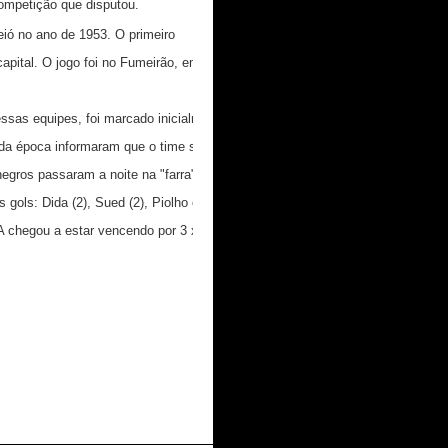
ompetição que disputou.
ió no ano de 1953. O primeiro
capital. O jogo foi no Fumeirão, em 14/09/1953, e
equipes, foi marcado inicialmente para
 da época informaram que o time saiu de Arapiraca
negros passaram a noite na "farra". O confronto
 gols: Dida (2), Sued (2), Piolho e Géo para o
A chegou a estar vencendo por 3 x 0 e sofreu a