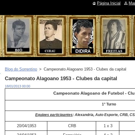
Página Inicial
Map
Blog do Sorrentino
>
Campeonato Alagoano 1953 - Clubes da capital
Campeonato Alagoano 1953 - Clubes da capital
18/01/2013 00:00
Campeonato Alagoano de Futebol - Clu
1° Turno
Equipes participantes
: Alexandria, Auto Esporte, CRB, CS
20/04/1953
CRB
1 x 3