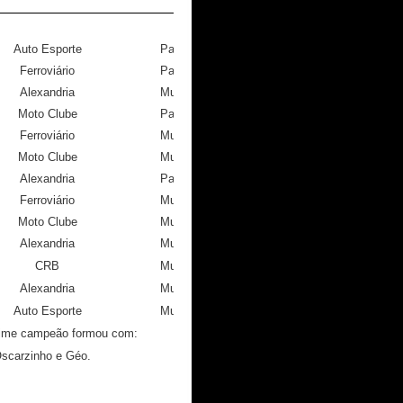
Auto Esporte
Pajuçara
Ferroviário
Pajuçara
Alexandria
Mutange
Moto Clube
Pajuçara
Ferroviário
Mutange
Moto Clube
Mutange
Alexandria
Pajuçara
Ferroviário
Mutange
Moto Clube
Mutange
Alexandria
Mutange
CRB
Mutange
Alexandria
Mutange
Auto Esporte
Mutange
time campeão formou com:
Oscarzinho e Géo.