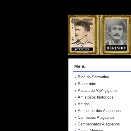
Menu
Blog do Sorrentino
Sobre mim
A casa do ASA gigante
Amistosos históricos
Artigos
Artilheiros dos Alagoanos
Campeões Alagoanos
Campeonatos Alagoanos
Copas Alagoas