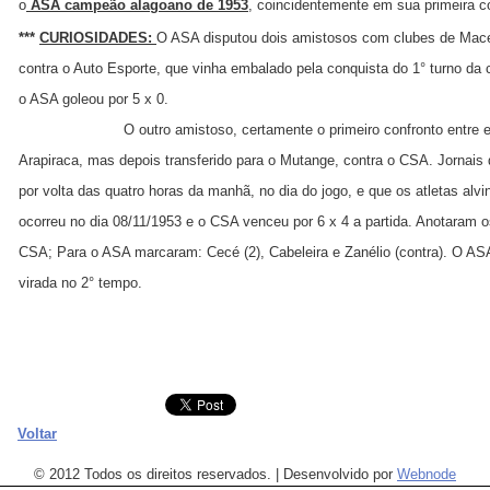
o
ASA campeão alagoano de 1953
, coincidentemente em sua primeira c
***
CURIOSIDADES:
O ASA disputou dois amistosos com clubes de Mace
contra o Auto Esporte, que vinha embalado pela conquista do 1° turno da 
o ASA goleou por 5 x 0.
O outro amistoso, certamente o primeiro confronto entre essas 
Arapiraca, mas depois transferido para o Mutange, contra o CSA. Jornais
por volta das quatro horas da manhã, no dia do jogo, e que os atletas alvi
ocorreu no dia 08/11/1953 e o CSA venceu por 6 x 4 a partida. Anotaram os
CSA; Para o ASA marcaram: Cecé (2), Cabeleira e Zanélio (contra). O AS
virada no 2° tempo.
Voltar
© 2012 Todos os direitos reservados.
|
Desenvolvido por
Webnode