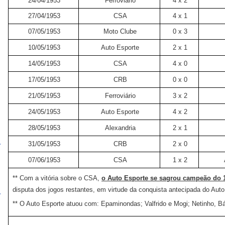
24/04/1953
Ferroviário
4 x 2
27/04/1953
CSA
4 x 1
07/05/1953
Moto Clube
0 x 3
10/05/1953
Auto Esporte
2 x 1
14/05/1953
CSA
4 x 0
17/05/1953
CRB
0 x 0
21/05/1953
Ferroviário
3 x 2
24/05/1953
Auto Esporte
4 x 2
28/05/1953
Alexandria
2 x 1
31/05/1953
CRB
2 x 0
07/06/1953
CSA
1 x 2
** Com a vitória sobre o CSA,
o Auto Esporte se sagrou campeão do 1
disputa dos jogos restantes, em virtude da conquista antecipada do Auto
** O Auto Esporte atuou com: Epaminondas; Valfrido e Mogi; Netinho, Bá e