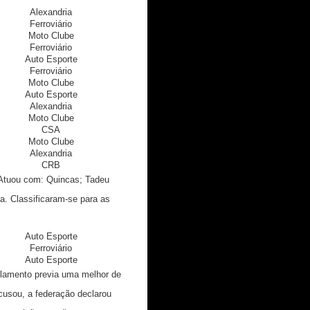
Alexandria
Mutange
Ferroviário
Mutange
Moto Clube
Pajuçara
Ferroviário
Mutange
Auto Esporte
Pajuçara
Ferroviário
Pajuçara
Moto Clube
Mutange
Auto Esporte
Pajuçara
Alexandria
Pajuçara
Moto Clube
Mutange
CSA
Pajuçara
Moto Clube
Mutange
Alexandria
Pajuçara
CRB
Mutange
. Atuou com: Quincas; Tadeu
a. Classificaram-se para as
Auto Esporte
Mutange
Ferroviário
Mutange
Auto Esporte
Pajuçara
ulamento previa uma melhor de
ecusou, a federação declarou