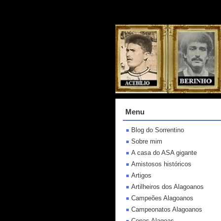
Menu
Blog do Sorrentino
Sobre mim
A casa do ASA gigante
Amistosos históricos
Artigos
Artilheiros dos Alagoanos
Campeões Alagoanos
Campeonatos Alagoanos
Copas Alagoas