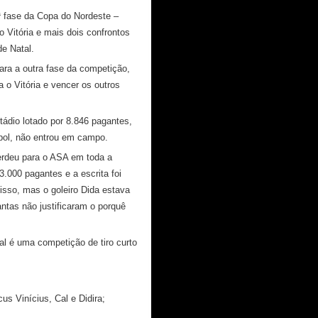
ª fase da Copa do Nordeste –
o Vitória e mais dois confrontos
de Natal.
ra a outra fase da competição,
 o Vitória e vencer os outros
ádio lotado por 8.846 pagantes,
bol, não entrou em campo.
erdeu para o ASA em toda a
.000 pagantes e a escrita foi
isso, mas o goleiro Dida estava
ntas não justificaram o porquê
al é uma competição de tiro curto
us Vinícius, Cal e Didira;