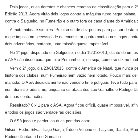
Dois jogos, duas derrotas e chances remotas de classificação para a 2
Edição 2013. Agora virão dois jogos contra a máquina rubro negra baiana, 
contra o Salgueiro, no Fumeirão e o outro fora de casa diante do América 
A matemática é simples. Precisa-se de dez pontos para passar desta pa
o que implica na necessidade de conquistar quatro pontos nos jogos contra
dois adversários, portanto, uma missão quase impossível.
No 1° jogo, disputado em Salgueiro, no dia 19/01/2013, diante de um est
o ASA não disse para que foi a Pernambuco, ou seja, como se diz no fute
Vem o 2° jogo, dia 23/01/2013, contra o América de Natal, que nunca p
história dos clubes, num Fumeirão nem vazio nem lotado. Pouco mais de 3
mantida. O ASA decididamente não vence o time potiguar. Teve tudo para 
num dia inspiradíssimo, enquanto os atacantes Léo Gamalho e Rodrigo Da
de suas contratações.
Resultado? 0 x 1 para o ASA. Agora ficou difícil, quase impossível, afin
e todos os jogos são verdadeiras decisões.
O ASA jogou e perdeu as duas partidas com:
Gilson; Pedro Silva, Tiago Garça, Édson Veneno e Thalyson; Basílio, Marc
Rodrigo Dantas e Léo Gamalho.