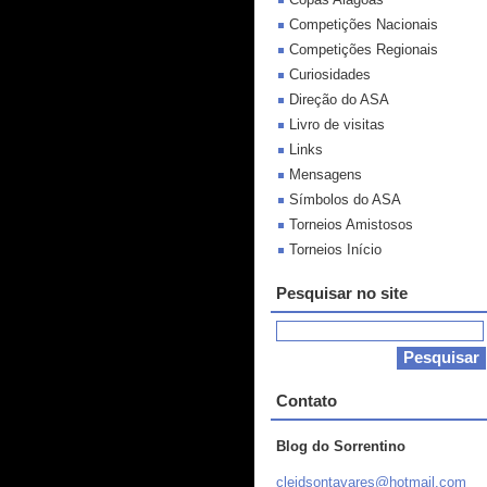
Competições Nacionais
Competições Regionais
Curiosidades
Direção do ASA
Livro de visitas
Links
Mensagens
Símbolos do ASA
Torneios Amistosos
Torneios Início
Pesquisar no site
Contato
Blog do Sorrentino
cleidson
tavares@
hotmail.
com