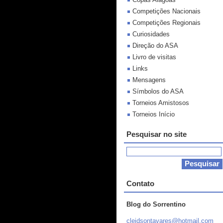
Competições Nacionais
Competições Regionais
Curiosidades
Direção do ASA
Livro de visitas
Links
Mensagens
Símbolos do ASA
Torneios Amistosos
Torneios Início
Pesquisar no site
Contato
Blog do Sorrentino
cleidson
tavares@
hotmail.
com