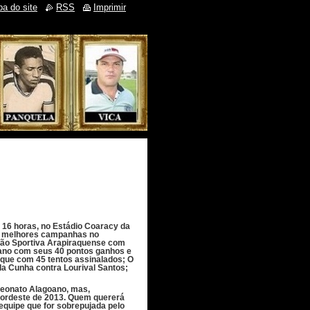
a do site
RSS
Imprimir
às 16 horas, no Estádio Coaracy da
om melhores campanhas no
ão Sportiva Arapiraquense com
oano com seus 40 pontos ganhos e
aque com 45 tentos assinalados; O
da Cunha contra Lourival Santos;
peonato Alagoano, mas,
Nordeste de 2013. Quem quererá
equipe que for sobrepujada pelo