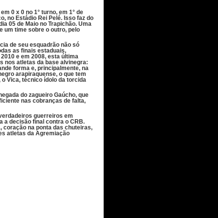
m 0 x 0 no 1° turno, em 1° de
ço, no Estádio Rei Pelé.
Isso faz do
dia 05 de Maio no Trapichão. Uma
e um time sobre o outro, pelo
ância de seu esquadrão não só
as as finais estaduais,
2010 e em 2008, esta última
 nos atletas da base alvinegra:
rande forma e, principalmente, na
inegro arapiraquense, o que tem
o Vica, técnico ídolo da torcida
chegada do zagueiro Gaúcho, que
iciente nas cobranças de falta,
 verdadeiros guerreiros em
 a decisão final contra o CRB.
a, coração na ponta das chuteiras,
ses atletas da Agremiação