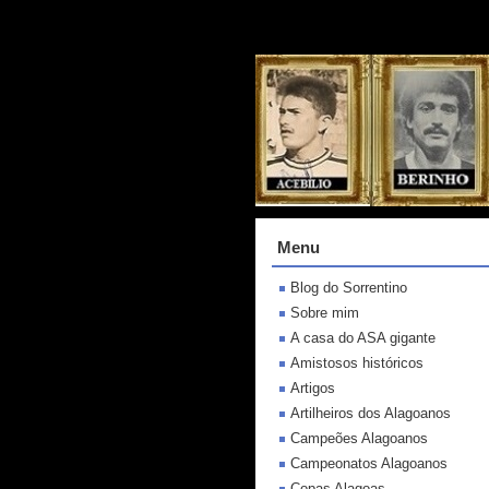
Menu
Blog do Sorrentino
Sobre mim
A casa do ASA gigante
Amistosos históricos
Artigos
Artilheiros dos Alagoanos
Campeões Alagoanos
Campeonatos Alagoanos
Copas Alagoas