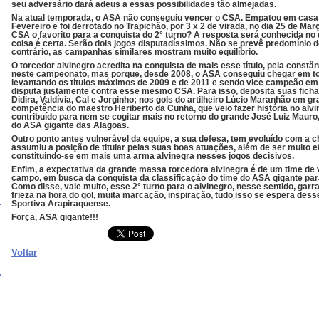
seu adversário dará adeus a essas possibilidades tão almejadas.
Na atual temporada, o ASA não conseguiu vencer o CSA. Empatou em casa e
Fevereiro e foi derrotado no Trapichão, por 3 x 2 de virada, no dia 25 de Mar
CSA o favorito para a conquista do 2° turno?
A resposta será conhecida no 
coisa é certa. Serão dois jogos disputadíssimos. Não se prevê predomínio d
contrário, as campanhas similares mostram muito equilíbrio.
O torcedor alvinegro acredita na conquista de mais esse título, pela const
neste campeonato, mas porque, desde 2008, o ASA conseguiu chegar em tod
levantando os títulos máximos de 2009 e de 2011 e sendo vice campeão em 
disputa justamente contra esse mesmo CSA. Para isso, deposita suas fichas
Didira, Valdívia, Cal e Jorginho; nos gols do artilheiro Lúcio Maranhão em g
competência do maestro Heriberto da Cunha, que veio fazer história no alv
contribuído para nem se cogitar mais no retorno do grande José Luiz Mauro, 
do ASA gigante das Alagoas.
Outro ponto antes vulnerável da equipe, a sua defesa, tem evoluído com a 
assumiu a posição de titular pelas suas boas atuações, além de ser muito ef
constituindo-se em mais uma arma alvinegra nesses jogos decisivos.
Enfim, a expectativa da grande massa torcedora alvinegra é de um time de
campo, em busca da conquista da classificação do time do ASA gigante para
Como disse, vale muito, esse 2° turno para o alvinegro, nesse sentido, garr
frieza na hora do gol, muita marcação, inspiração, tudo isso se espera des
Sportiva Arapiraquense.
Força, ASA gigante!!!
Voltar