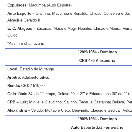
Expulsões:
Macumba (Auto Esporte).
Auto Esporte –
Oncinha; Macumba e Ronaldo; Chicão, Conserva e Bá; D
Alvacir e Geraldo II.
E. C. Alagoas –
Zacarias; Maso e Mogi; Netinho, Chicão e Moura; Ferna
Guido.
*Assim o chamavam.
12/09/1954 - Domingo
CRB 4x0 Alexandria
Local:
Estádio do Mutange
Árbitro:
Adalberto Silva.
Renda:
CR$ 2.510,00
Gols
: Dario 34’ do 1° tempo; Deluva 20’ e 27’ e Eduardo aos 30’ do 2° t
CRB –
Luiz; Miguel e Claudinho; Salinho, Tadeu e Castanha; Deluva, Per
Alexandria –
Veludo; Moitão e Cleto; Benvindo, Cláudio e Gedival; Veloz
19/09/1954 - Domingo
Auto Esporte 3x3 Ferroviário