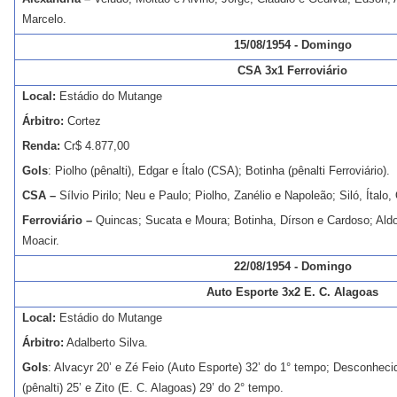
Marcelo.
15/08/1954 - Domingo
CSA 3x1 Ferroviário
Local:
Estádio do Mutange
Árbitro:
Cortez
Renda:
Cr$ 4.877,00
Gols
: Piolho (pênalti), Edgar e Ítalo (CSA); Botinha (pênalti Ferroviário).
CSA –
Sílvio Pirilo; Neu e Paulo; Piolho, Zanélio e Napoleão; Siló, Ítalo
Ferroviário –
Quincas; Sucata e Moura; Botinha, Dírson e Cardoso; Aldo
Moacir.
22/08/1954 - Domingo
Auto Esporte 3x2 E. C. Alagoas
Local:
Estádio do Mutange
Árbitro:
Adalberto Silva.
Gols
: Alvacyr 20’ e Zé Feio (Auto Esporte) 32’ do 1° tempo; Desconheci
(pênalti) 25’ e Zito (E. C. Alagoas) 29’ do 2° tempo.