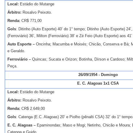
Local:
Estádio do Mutange
Árbitro:
Rosalvo Peixoto.
Renda:
CR$ 771,00
Gols
: Ditinho (Auto Esporte) 40’ do 1° tempo; Ditinho (Auto Esporte) 24’, 
(Ferroviário) 36’, Milton (Ferroviário) 38’ e Zé Feio (Auto Esporte) aos 41
Auto Esporte –
Oncinha; Macumba e Moisés; Chicão, Conserva e Bá; Miti
e Geraldo.
Ferroviário –
Quincas; Sucata e Orizon; Botinha, Dírson e Cardoso; Mil
Peça.
26/09/1954 - Domingo
E. C. Alagoas 1x1 CSA
Local:
Estádio do Mutange
Árbitro:
Rosalvo Peixoto.
Renda:
CR$ 2.649,00
Gols
: Catenga (E.C. Alagoas) 20’ e Piolho (pênalti CSA) 32’ do 1° tempo
E. C. Alagoas –
Epaminondas; Maso e Mogi; Netinho, Chicão e Moura; D
Catenga e Guido.