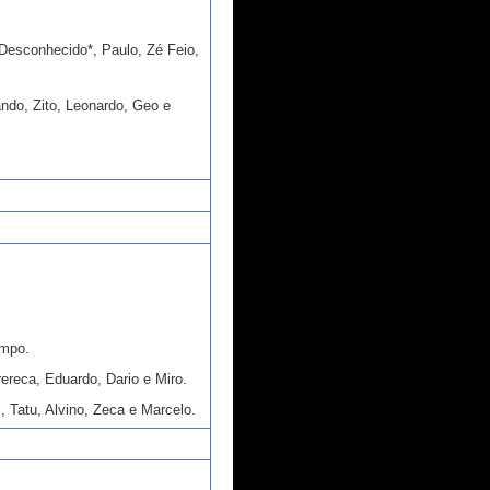
esconhecido*, Paulo, Zé Feio,
ndo, Zito, Leonardo, Geo e
empo.
ereca, Eduardo, Dario e Miro.
, Tatu, Alvino, Zeca e Marcelo.