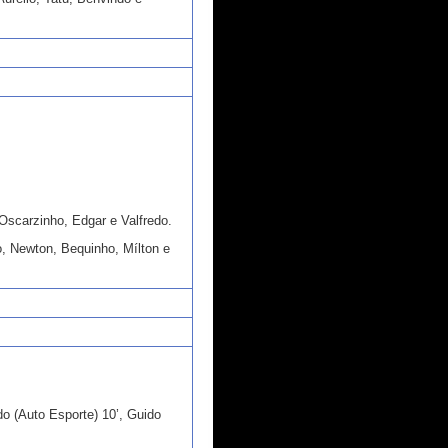
, Oscarzinho, Edgar e Valfredo.
, Newton, Bequinho, Mílton e
do (Auto Esporte) 10’, Guido