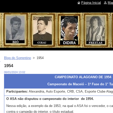
Página Inicial
Map
Blog do Sorrentino
>
1954
1954
06/01/2024 13:02
CAMPEONATO ALAGOANO DE 1954
Campeonato de Maceió – 1ª Fase do 1° T
Participantes:
Alexandria, Auto Esporte, CRB, CSA, Esporte Clube Alago
O ASA não disputou o campeonato do interior de 1954.
Nessa edição, a exemplo da de 1953, na qual o ASA foi o vencedor, o ca
contra o campeão do interior, o título estadual.