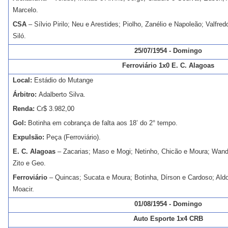
Marcelo.
CSA
– Sílvio Pirilo; Neu e Arestides; Piolho, Zanélio e Napoleão; Valfred
Siló.
25/07/1954 - Domingo
Ferroviário 1x0 E. C. Alagoas
Local:
Estádio do Mutange
Árbitro:
Adalberto Silva.
Renda:
Cr$ 3.982,00
Gol:
Botinha em cobrança de falta aos 18’ do 2° tempo.
Expulsão:
Peça (Ferroviário).
E. C. Alagoas
– Zacarias; Maso e Mogi; Netinho, Chicão e Moura; Wande
Zito e Geo.
Ferroviário
– Quincas; Sucata e Moura; Botinha, Dírson e Cardoso; Ald
Moacir.
01/08/1954 - Domingo
Auto Esporte 1x4 CRB