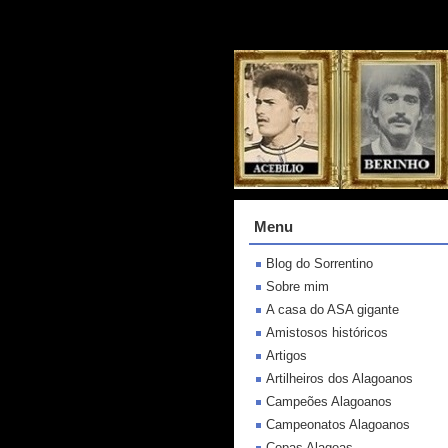
Menu
Blog do Sorrentino
Sobre mim
A casa do ASA gigante
Amistosos históricos
Artigos
Artilheiros dos Alagoanos
Campeões Alagoanos
Campeonatos Alagoanos
Copas Alagoas