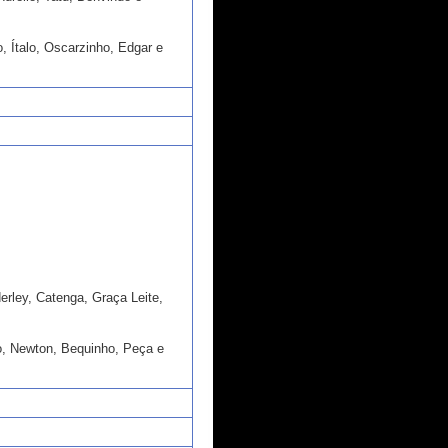
o, Ítalo, Oscarzinho, Edgar e
rley, Catenga, Graça Leite,
o, Newton, Bequinho, Peça e