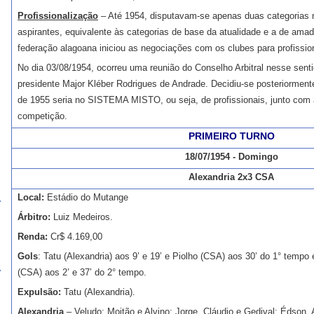
Profissionalização
– Até 1954, disputavam-se apenas duas categorias n
aspirantes, equivalente às categorias de base da atualidade e a de ama
federação alagoana iniciou as negociações com os clubes para profission
No dia 03/08/1954, ocorreu uma reunião do Conselho Arbitral nesse sent
presidente Major Kléber Rodrigues de Andrade. Decidiu-se posteriorme
de 1955 seria no SISTEMA MISTO, ou seja, de profissionais, junto c
competição.
PRIMEIRO TURNO
18/07/1954 - Domingo
Alexandria 2x3 CSA
Local:
Estádio do Mutange
Árbitro:
Luiz Medeiros.
Renda:
Cr$ 4.169,00
Gols
: Tatu (Alexandria) aos 9’ e 19’ e Piolho (CSA) aos 30’ do 1° tempo 
(CSA) aos 2’ e 37’ do 2° tempo.
Expulsão:
Tatu (Alexandria).
Alexandria
– Veludo; Moitão e Alvino; Jorge, Cláudio e Gedival; Édson, 