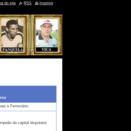
a do site
RSS
Imprimir
urno
as e Ferroviário.
mpeão da capital disputaria