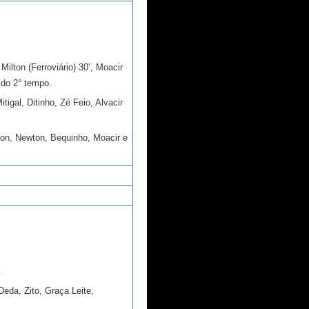
Milton (Ferroviário) 30’, Moacir
’ do 2° tempo.
gal, Ditinho, Zé Feio, Alvacir
ton, Newton, Bequinho, Moacir e
.
eda, Zito, Graça Leite,