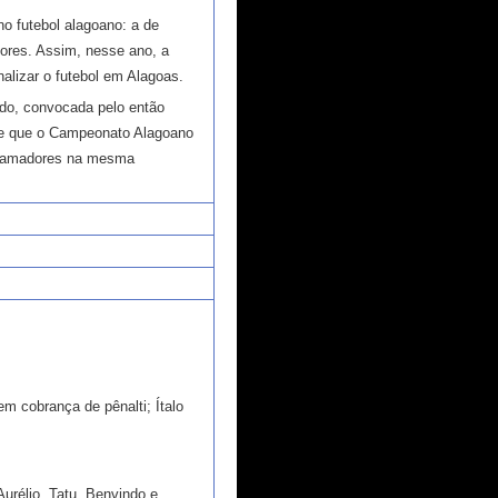
o futebol alagoano: a de
dores. Assim, nesse ano, a
alizar o futebol em Alagoas.
ido, convocada pelo então
nte que o Campeonato Alagoano
om amadores na mesma
em cobrança de pênalti; Ítalo
Aurélio, Tatu, Benvindo e