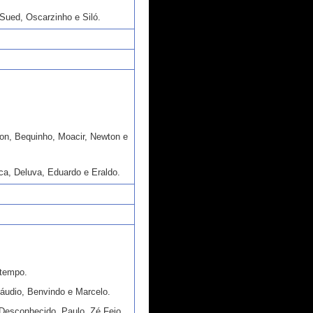
, Sued, Oscarzinho e Siló.
on, Bequinho, Moacir, Newton e
eca, Deluva, Eduardo e Eraldo.
 tempo.
láudio, Benvindo e Marcelo.
Desconhecido, Paulo, Zé Feio,