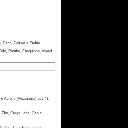
, Dario, Deluva e Eraldo.
Feio, Ramiro, Casquinha, Alvaci
e Aurélio (Alexandria) aos 41’
 Zito, Graça Leite, Geo e
Aurélio, Tatu, Benvindo e