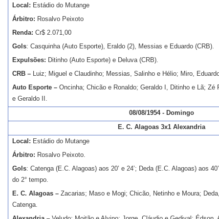
Local:
Estádio do Mutange
Árbitro:
Rosalvo Peixoto
Renda:
Cr$ 2.071,00
Gols
: Casquinha (Auto Esporte), Eraldo (2), Messias e Eduardo (CRB).
Expulsões:
Ditinho (Auto Esporte) e Deluva (CRB).
CRB –
Luiz; Miguel e Claudinho; Messias, Salinho e Hélio; Miro, Eduardo
Auto Esporte –
Oncinha; Chicão e Ronaldo; Geraldo I, Ditinho e Lã; Zé 
e Geraldo II.
08/08/1954 - Domingo
E. C. Alagoas 3x1 Alexandria
Local:
Estádio do Mutange
Árbitro:
Rosalvo Peixoto.
Gols
: Catenga (E.C. Alagoas) aos 20’ e 24’; Deda (E.C. Alagoas) aos 40’ 
do 2° tempo.
E. C. Alagoas –
Zacarias; Maso e Mogi; Chicão, Netinho e Moura; Deda,
Catenga.
Alexandria –
Veludo; Moitão e Alvino; Jorge, Cláudio e Gedival; Édson, 