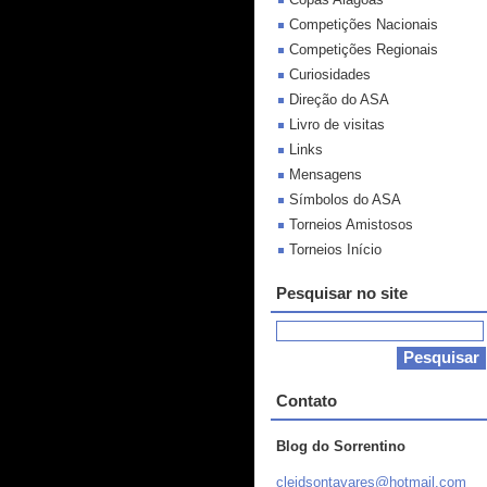
Competições Nacionais
Competições Regionais
Curiosidades
Direção do ASA
Livro de visitas
Links
Mensagens
Símbolos do ASA
Torneios Amistosos
Torneios Início
Pesquisar no site
Contato
Blog do Sorrentino
cleidson
tavares@
hotmail.
com